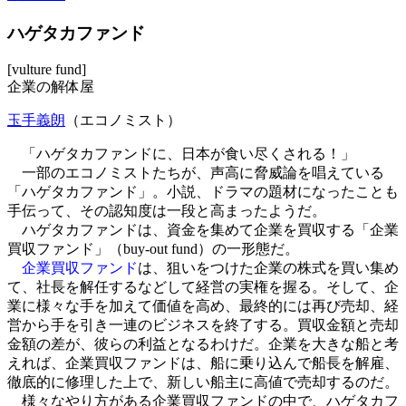
ハゲタカファンド
[vulture fund]
企業の解体屋
玉手義朗
（エコノミスト）
「ハゲタカファンドに、日本が食い尽くされる！」
一部のエコノミストたちが、声高に脅威論を唱えている
「ハゲタカファンド」。小説、ドラマの題材になったことも
手伝って、その認知度は一段と高まったようだ。
ハゲタカファンドは、資金を集めて企業を買収する「企業
買収ファンド」（buy-out fund）の一形態だ。
企業買収ファンド
は、狙いをつけた企業の株式を買い集め
て、社長を解任するなどして経営の実権を握る。そして、企
業に様々な手を加えて価値を高め、最終的には再び売却、経
営から手を引き一連のビジネスを終了する。買収金額と売却
金額の差が、彼らの利益となるわけだ。企業を大きな船と考
えれば、企業買収ファンドは、船に乗り込んで船長を解雇、
徹底的に修理した上で、新しい船主に高値で売却するのだ。
様々なやり方がある企業買収ファンドの中で、ハゲタカフ