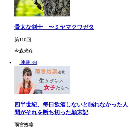
骨太な剣士 〜ミヤマクワガタ
第110回
今森光彦
連載
8/4
四半世紀、毎日飲酒しないと眠れなかった人
間がそれを断ち切った顛末記
雨宮処凛