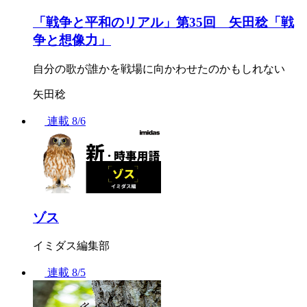
「戦争と平和のリアル」第35回 矢田稔「戦
争と想像力」
自分の歌が誰かを戦場に向かわせたのかもしれない
矢田稔
連載
8/6
ゾス
イミダス編集部
連載
8/5