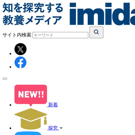
サイト内検索
新着
探究