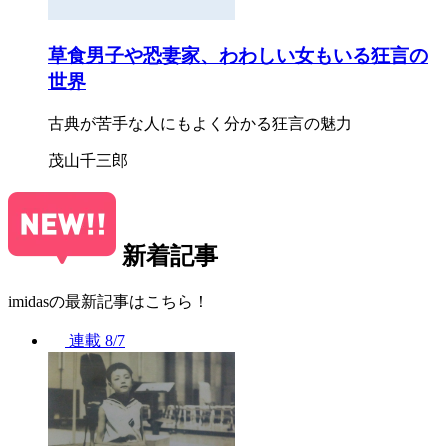
草食男子や恐妻家、わわしい女もいる狂言の
世界
古典が苦手な人にもよく分かる狂言の魅力
茂山千三郎
新着記事
imidasの最新記事はこちら！
連載
8/7