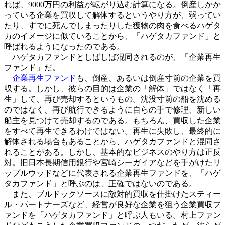
れば、9000万円の利益が転がり込む計算になる。倒産しかか
っている企業を買収して解体するというやり方が、弱ってい
たり、すでに死んでしまったりした獲物の肉を食べるハゲタ
カのイメージに似ていることから、「ハゲタカファンド」と
呼ばれるようになったのである。
ハゲタカファンドとしばしば混同されるのが、「企業再生
ファンド」だ。
企業再生ファンド
も、倒産、あるいは倒産寸前の企業を買
収する。しかし、彼らの目的は企業の「解体」ではなく「再
生」して、再び売却するというもの。沈没寸前の船を沈める
のではなく、再び航行できるように自らの手で修理、新しい
船主を見つけて売却するのである。もちろん、買収した企業
をすべて再生できるわけではない。再生に失敗し、最終的に
解体される場合もあることから、ハゲタカファンドと混同さ
れることがある。しかし、基本的なビジネスのやり方は正反
対。旧日本長期信用銀行や宮崎シーガイアなどを手がけたリ
ップルウッドなどに代表される企業再生ファンドを、「ハゲ
タカファンド」と呼ぶのは、正確ではないのである。
また、ブルドックソースに敵対的買収を仕掛けたスティー
ル・パートナーズなど、経営が良好な企業を狙う企業買収フ
ァンドを「ハゲタカファンド」と呼ぶ人もいる。村上ファン