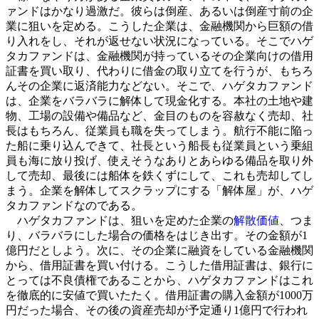
ァンドはかなり過激だ。彼らは倒産、あるいは倒産寸前の企
業に狙いを定める。こうした企業は、金融機関から巨額の借
り入れをし、それが返せない状況になっている。そこでハゲ
タカファンドは、金融機関が持っているその企業向けの借用
証書を買い取り、代わりに借金の取り立てを行うが、もちろ
んその企業に返済能力などない。そこで、ハゲタカファンド
は、企業をバラバラに解体して現金化する。本社の土地や建
物、工場の設備や備品など、金目のものを容赦なく売却、社
長はもちろん、従業員も職を失ってしまう。航行不能に陥っ
た船に乗り込んできて、社長という船長も従業員という乗組
員も海に放り投げ、使えそうなありとあらゆる備品を取り外
して売却、最後には船体を鉄くずにして、これも売却してし
まう。企業を解体してスクラップにする「解体屋」が、ハゲ
タカファンドなのである。
ハゲタカファンドは、狙いを定めた企業の
解散価値
、つま
り、バラバラにした場合の価格をはじき出す。その金額が1
億円だとしよう。次に、その企業に融資をしている金融機関
から、借用証書を買い付ける。こうした借用証書は、銀行に
とっては不良債権であることから、ハゲタカファンドはこれ
を徹底的に安値で買いたたく。借用証書の購入金額が1000万
円だった場合、その後の資産売却が予定通り1億円で行われ