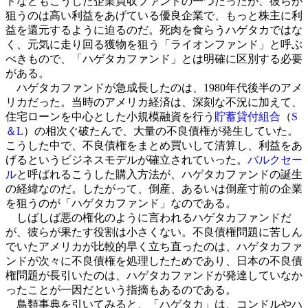
ドなどもこうした企業買収ファンドの一つだったが、彼らが
狙うのは高い利益をあげている優良企業で、もっと株主に利
益を還元するように迫るのだ。死肉を食らうハゲタカではな
く、元気に走り回る獲物を狙う「ライオンファンド」と呼ぶ
べきもので、「ハゲタカファンド」とは明確に区別する必要
がある。
ハゲタカファンドが急成長したのは、1980年代後半のアメ
リカだった。当時のアメリカ経済は、深刻な不況に加えて、
住宅ローンを中心とした小規模融資を行う
貯蓄貸付組合
（
S
＆L
）の相次ぐ破たんで、大量の不良債権が発生していた。
こうした中で、不良債権をまとめ買いして清算し、利益をあ
げるというビジネスモデルが確立されていった。
バルクセー
ル
と呼ばれるこうした購入方法が、ハゲタカファンドの誕生
の経緯なのだ。したがって、倒産、あるいは倒産寸前の企業
を狙うのが「ハゲタカファンド」なのである。
しばしば悪の権化のように言われるハゲタカファンドだ
が、彼らが果たす役割は小さくない。不良債権問題に苦しん
でいたアメリカが比較的早く立ち直ったのは、ハゲタカファ
ンドが次々に不良債権を処理したためであり、日本の不良債
権問題が長引いたのは、ハゲタカファンドが発達していなか
ったことが一因だという指摘もあるのである。
鳥類事典を引いてみると、「ハゲタカ」は、コンドルやハ