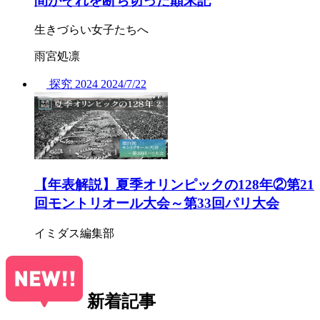
間がそれを断ち切った顛末記
生きづらい女子たちへ
雨宮処凛
探究
2024
2024/
7/22
【年表解説】夏季オリンピックの128年②第21
回モントリオール大会～第33回パリ大会
イミダス編集部
新着記事