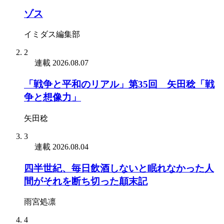
ゾス
イミダス編集部
2
連載
2026.08.07
「戦争と平和のリアル」第35回 矢田稔「戦
争と想像力」
矢田稔
3
連載
2026.08.04
四半世紀、毎日飲酒しないと眠れなかった人
間がそれを断ち切った顛末記
雨宮処凛
4