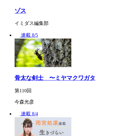
ゾス
イミダス編集部
連載
8/5
骨太な剣士 〜ミヤマクワガタ
第110回
今森光彦
連載
8/4