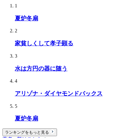
1
夏炉冬扇
2
家貧しくして孝子顕る
3
水は方円の器に随う
4
アリゾナ・ダイヤモンドバックス
5
夏炉冬扇
ランキングをもっと見る