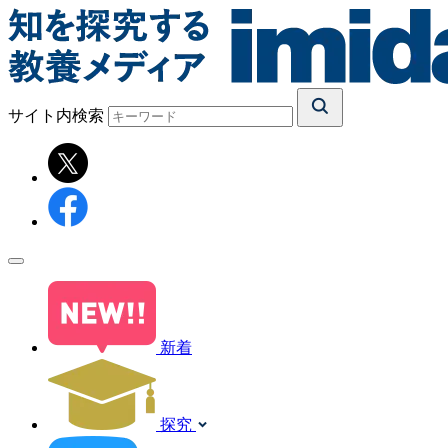
サイト内検索
新着
探究