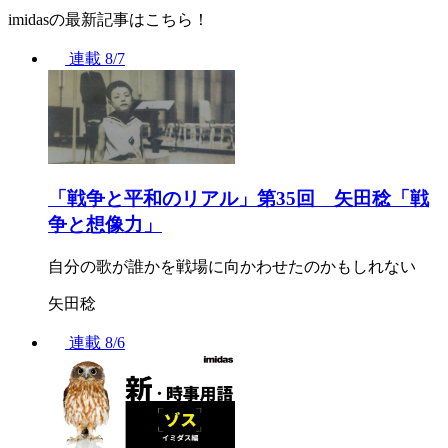
imidasの最新記事はこちら！
連載
8/7
「戦争と平和のリアル」第35回 矢田稔「戦
争と想像力」
自分の歌が誰かを戦場に向かわせたのかもしれない
矢田稔
連載
8/6