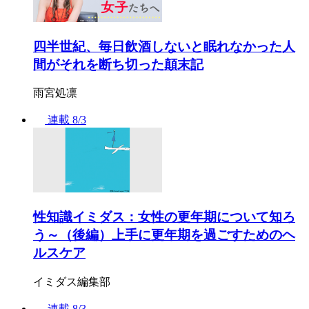
四半世紀、毎日飲酒しないと眠れなかった人
間がそれを断ち切った顛末記
雨宮処凛
連載
8/3
性知識イミダス：女性の更年期について知ろ
う～（後編）上手に更年期を過ごすためのヘ
ルスケア
イミダス編集部
連載
8/3