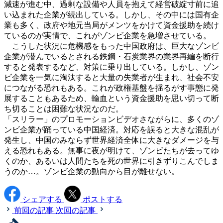
減速が進む中、過剰な設備や人員を抱えて経営破綻寸前に追
い込まれた企業が続出している。しかし、その中には国有企
業も多く、政府や地元当局がメンツをかけて資金援助を続け
ているのが実情で、これがゾンビ企業を急増させている。
こうした状況に危機感をもった中国政府は、巨大なゾンビ
企業が潜んでいるとされる鉄鋼・石炭業界の業界再編を断行
すると発表するなど、対策に乗り出している。しかし、ゾン
ビ企業を一気に淘汰すると大量の失業者が生まれ、社会不安
につながる恐れもある。これが政権基盤を揺るがす事態に発
展することもあるため、輸血という資金援助を思い切って断
ち切ることは困難な状況なのだ。
「スリラー」のプロモーションビデオさながらに、多くのゾ
ンビ企業が踊っている中国経済。対応を誤ると大きな混乱が
発生し、中国のみならず世界経済全体に大きなダメージを与
える恐れもある。無事に夜が明けて、ゾンビたちが去ってゆ
くのか、あるいは人間たちを死の世界に引きずりこんでしま
うのか…。ゾンビ企業の動向から目が離せない。
シェアする
ポストする
前回の記事
次回の記事