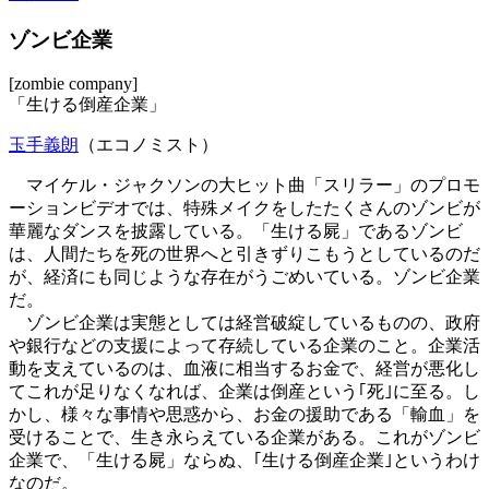
ゾンビ企業
[zombie company]
「生ける倒産企業」
玉手義朗
（エコノミスト）
マイケル・ジャクソンの大ヒット曲「スリラー」のプロモ
ーションビデオでは、特殊メイクをしたたくさんのゾンビが
華麗なダンスを披露している。「生ける屍」であるゾンビ
は、人間たちを死の世界へと引きずりこもうとしているのだ
が、経済にも同じような存在がうごめいている。ゾンビ企業
だ。
ゾンビ企業は実態としては経営破綻しているものの、政府
や銀行などの支援によって存続している企業のこと。企業活
動を支えているのは、血液に相当するお金で、経営が悪化し
てこれが足りなくなれば、企業は倒産という｢死｣に至る。し
かし、様々な事情や思惑から、お金の援助である「輸血」を
受けることで、生き永らえている企業がある。これがゾンビ
企業で、「生ける屍」ならぬ、｢生ける倒産企業｣というわけ
なのだ。