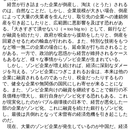
経営が行き詰まった企業が倒産し、淘汰（とうた）される
のは、自然なことだ。しかし、企業規模が大きい場合、倒産
によって大量の失業者を生んだり、取引先の企業への連鎖倒
産を引き起こしたりと、広範囲に悪影響を及ぼす恐れがあ
る。｢大きすぎて潰せない｣（＝too big to）として、銀行など
が融資を続けたり、政府が税金から援助をしたりと、倒産を
回避させるための輸血が行われる。また、特別な技術をもつ
など唯一無二の企業の場合にも、延命策が打ち出されること
がある。一方で、政治的な思惑から経営が維持されるケース
もあるなど、様々な事情からゾンビ企業が生まれている。
しかし、ゾンビ企業が増え続ければ、経済に深刻なダメー
ジを与える。ゾンビ企業につぎこまれるお金は、本来は他の
企業に融資されるものであったり、税金だったりするもの
で、健全な企業や無関係の国民にしわ寄せが来ることにな
る。また、ゾンビ企業向けの融資を継続することで銀行の不
良債権が増大し、銀行自身がゾンビ化する恐れもある。これ
が現実化したのがバブル崩壊後の日本で、経営が悪化した一
部の企業がゾンビ化、これに融資を続けた銀行もゾンビ化
し、最後は共倒れとなって未曽有の経済危機を引き起こした
のだ。
現在、大量のゾンビ企業が発生しているのが中国だ。経済