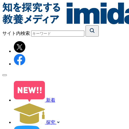
サイト内検索
新着
探究