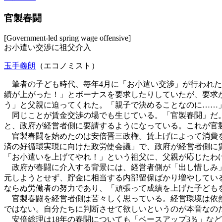
官製春闘
[Government-led spring wage offensive]
お小遣い交渉に祖父介入
玉手義朗
（エコノミスト）
筆者の子ども時代、毎年4月に「お小遣い交渉」が行われた
績が上がった！」とボーナスを要求したりしていたが、要求
う」と父親に迫ってくれた。「親子で決めることなのに……
同じことが賃金交渉の場でも生じている。「官製春闘」だ。
と、政府が経営者側に要請するようになっている。これが官
官製春闘を始めたのは安倍晋三政権。賃上げによって消費を拡
済の好循環実現に向けた政労使会議」で、政府が経営者側に賃
「お小遣いを上げてやれ！」という祖父に、父親が応じたわ
政府が春闘に介入する背景には、経営者側が「出し惜しみ」
元しようとせず、貯金に相当する内部留保ばかり増やしてい
ならぬ労働者の努力であり、「頑張って成績を上げた子ども
官製春闘を経営者側は苦々しく思っている。経営環境は依然
ではない。自分たちに判断させて欲しいというのが本音なの
安倍総理は18年の春闘についても「ベースアップ3％」な