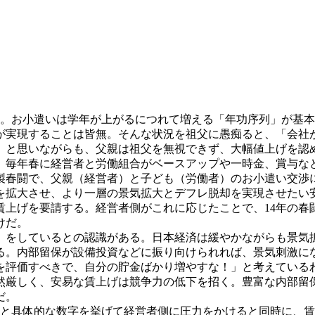
。お小遣いは学年が上がるにつれて増える「年功序列」が基本
が実現することは皆無。そんな状況を祖父に愚痴ると、「会社
」と思いながらも、父親は祖父を無視できず、大幅値上げを認
毎年春に経営者と労働組合がベースアップや一時金、賞与など
製春闘で、父親（経営者）と子ども（労働者）のお小遣い交渉
大させ、より一層の景気拡大とデフレ脱却を実現させたい安倍
上げを要請する。経営者側がこれに応じたことで、14年の春闘
けだ。
をしているとの認識がある。日本経済は緩やかながらも景気
る。内部留保が設備投資などに振り向けられれば、景気刺激に
を評価すべきで、自分の貯金ばかり増やすな！」と考えている
厳しく、安易な賃上げは競争力の低下を招く。豊富な内部留
だ。
どと具体的な数字を挙げて経営者側に圧力をかけると同時に、賃