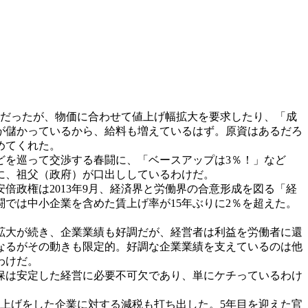
だったが、物価に合わせて値上げ幅拡大を要求したり、「成
が儲かっているから、給料も増えているはず。原資はあるだろ
めてくれた。
を巡って交渉する春闘に、「ベースアップは3％！」など
に、祖父（政府）が口出ししているわけだ。
政権は2013年9月、経済界と労働界の合意形成を図る「経
では中小企業を含めた賃上げ率が15年ぶりに2％を超えた。
拡大が続き、企業業績も好調だが、経営者は利益を労働者に還
なるがその動きも限定的。好調な企業業績を支えているのは他
わけだ。
保は安定した経営に必要不可欠であり、単にケチっているわけ
上げをした企業に対する減税も打ち出した。5年目を迎えた官