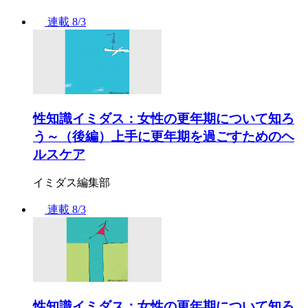
連載
8/3
性知識イミダス：女性の更年期について知ろ
う～（後編）上手に更年期を過ごすためのヘ
ルスケア
イミダス編集部
連載
8/3
性知識イミダス：女性の更年期について知ろ