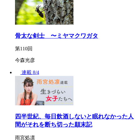
骨太な剣士 〜ミヤマクワガタ
第110回
今森光彦
連載
8/4
四半世紀、毎日飲酒しないと眠れなかった人
間がそれを断ち切った顛末記
雨宮処凛