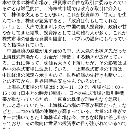
本や欧米の株式市場が、投資家の自由な取引に委ねられてい
るのとは対照的に、上海株式市場では政府が取引に介入し
て、株価を支えることが多い。これが投資家の「甘え」を生
んでいる。株価が急落すると、「政府は何もしてくれな
い！」と、大声で泣き叫ぶのが中国の個人投資家。政府が甘
やかしてきた結果、投資家としては幼稚な人が多く、これが
株式市場の健全な発展を阻害し、バブルの温床にもなってい
ると指摘されている。
中国経済の減速が見え始める中、大人気の出稼ぎ先だった
上海株式市場から、お金が「帰郷」する動きが広がってい
る。これに伴って、株価も大きく下落したが、その影響は世
界中の株式市場に波及している。「上海株式市場の下落は、
中国経済の減速を示すもので、世界経済の先行きも暗い…」
との不安から、世界同時株安を生んでいるのだ。
上海株式市場の前場は9：30～11：30で、後場が13：00～
15：00（日本との時差1時間）。日本の株式市場と取引時間
帯が重なっているため、「東京の株価が理由もなく急落し
た…と思っていたら、上海株式市場の下落が原因だった」な
どと、二つの市場の連動性が高まっている。大量の出稼ぎマ
ネーに沸いてきた上海株式市場は今、大きな岐路に差し掛か
っており、その動向に世界の投資家の目が注がれているので