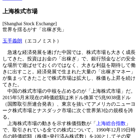
上海株式市場
[Shanghai Stock Exchange]
世界を揺るがす「出稼ぎ先」
玉手義朗
（エコノミスト）
急速な経済発展を遂げた中国では、株式市場も大きく成長
してきた。投資はお金の「出稼ぎ」で、銀行預金などの安全
な場所で遊ばせておくのではなく、大きな利益を期待して働
きに出すこと。経済発展で生まれた大量の「出稼ぎマネー」
が集まってきたことで株式市場は拡大し、株価も上昇を続け
てきた。
中国の株式市場の中核を占めるのが「上海株式市場」だ。
2015年5月末現在の時価総額は米ドル換算で5兆9038億ドル
（国際取引所連合発表）、東京を抜いてアメリカのニューヨ
ーク株式市場とナスダック市場に次ぐ世界第3位の規模を誇
る。
上海株式市場の動きを示す株価指数が「
上海総合指数
」
で、取引されている全ての株式について、1990年12月19日時
点の時価総額（株価×発行済み株式数）を100としてその変