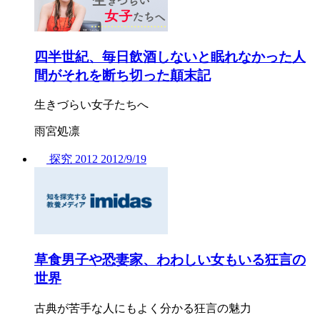
四半世紀、毎日飲酒しないと眠れなかった人
間がそれを断ち切った顛末記
生きづらい女子たちへ
雨宮処凛
探究
2012
2012/
9/19
草食男子や恐妻家、わわしい女もいる狂言の
世界
古典が苦手な人にもよく分かる狂言の魅力