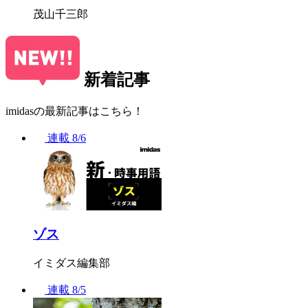
茂山千三郎
新着記事
imidasの最新記事はこちら！
連載
8/6
ゾス
イミダス編集部
連載
8/5