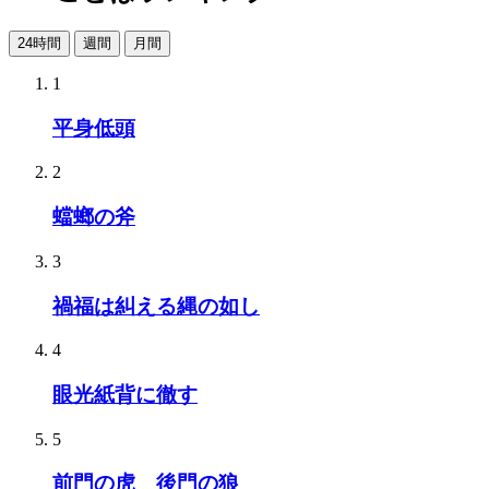
24時間
週間
月間
1
平身低頭
2
蟷螂の斧
3
禍福は糾える縄の如し
4
眼光紙背に徹す
5
前門の虎 後門の狼