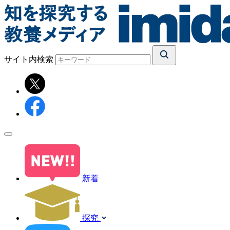
サイト内検索
新着
探究