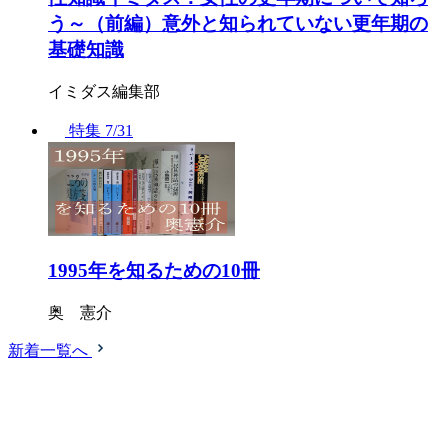
う～（前編）意外と知られていない更年期の
基礎知識
イミダス編集部
特集
7/31
1995年を知るための10冊
奥 憲介
新着一覧へ