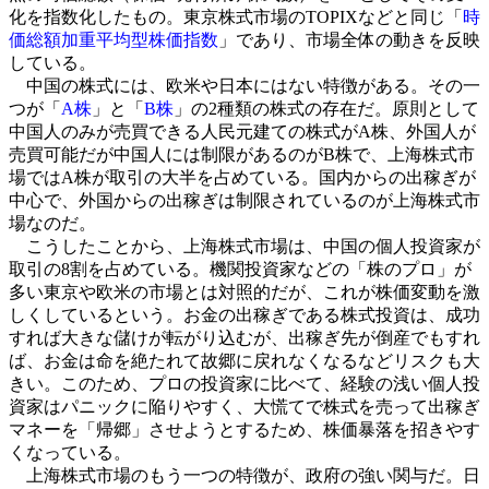
化を指数化したもの。東京株式市場のTOPIXなどと同じ「
時
価総額加重平均型株価指数
」であり、市場全体の動きを反映
している。
中国の株式には、欧米や日本にはない特徴がある。その一
つが「
A株
」と「
B株
」の2種類の株式の存在だ。原則として
中国人のみが売買できる人民元建ての株式がA株、外国人が
売買可能だが中国人には制限があるのがB株で、上海株式市
場ではA株が取引の大半を占めている。国内からの出稼ぎが
中心で、外国からの出稼ぎは制限されているのが上海株式市
場なのだ。
こうしたことから、上海株式市場は、中国の個人投資家が
取引の8割を占めている。機関投資家などの「株のプロ」が
多い東京や欧米の市場とは対照的だが、これが株価変動を激
しくしているという。お金の出稼ぎである株式投資は、成功
すれば大きな儲けが転がり込むが、出稼ぎ先が倒産でもすれ
ば、お金は命を絶たれて故郷に戻れなくなるなどリスクも大
きい。このため、プロの投資家に比べて、経験の浅い個人投
資家はパニックに陥りやすく、大慌てで株式を売って出稼ぎ
マネーを「帰郷」させようとするため、株価暴落を招きやす
くなっている。
上海株式市場のもう一つの特徴が、政府の強い関与だ。日