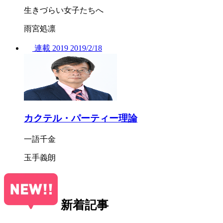
生きづらい女子たちへ
雨宮処凛
連載
2019
2019/
2/18
カクテル・パーティー理論
一語千金
玉手義朗
新着記事