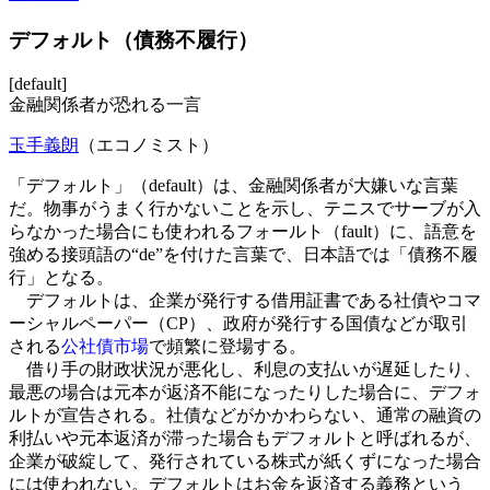
デフォルト（債務不履行）
[default]
金融関係者が恐れる一言
玉手義朗
（エコノミスト）
「デフォルト」（default）は、金融関係者が大嫌いな言葉
だ。物事がうまく行かないことを示し、テニスでサーブが入
らなかった場合にも使われるフォールト（fault）に、語意を
強める接頭語の“de”を付けた言葉で、日本語では「債務不履
行」となる。
デフォルトは、企業が発行する借用証書である社債やコマ
ーシャルペーパー（CP）、政府が発行する国債などが取引
される
公社債市場
で頻繁に登場する。
借り手の財政状況が悪化し、利息の支払いが遅延したり、
最悪の場合は元本が返済不能になったりした場合に、デフォ
ルトが宣告される。社債などがかかわらない、通常の融資の
利払いや元本返済が滞った場合もデフォルトと呼ばれるが、
企業が破綻して、発行されている株式が紙くずになった場合
には使われない。デフォルトはお金を返済する義務という