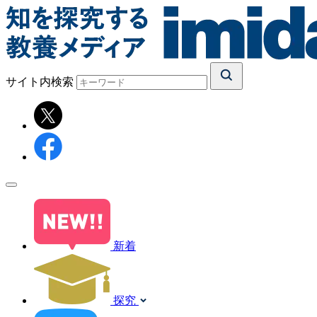
サイト内検索
新着
探究