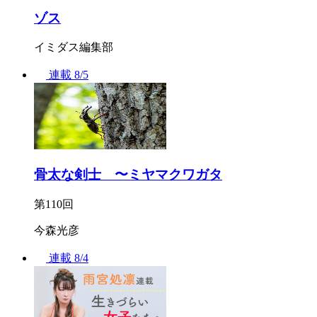
ゾス
イミダス編集部
連載
8/5
骨太な剣士 〜ミヤマクワガタ
第110回
今森光彦
連載
8/4