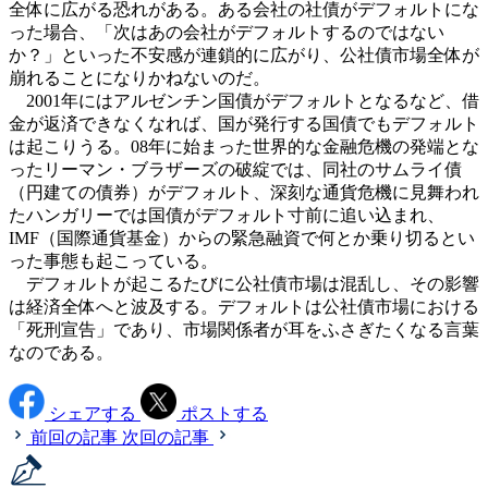
全体に広がる恐れがある。ある会社の社債がデフォルトにな
った場合、「次はあの会社がデフォルトするのではない
か？」といった不安感が連鎖的に広がり、公社債市場全体が
崩れることになりかねないのだ。
2001年にはアルゼンチン国債がデフォルトとなるなど、借
金が返済できなくなれば、国が発行する国債でもデフォルト
は起こりうる。08年に始まった世界的な金融危機の発端とな
ったリーマン・ブラザーズの破綻では、同社のサムライ債
（円建ての債券）がデフォルト、深刻な通貨危機に見舞われ
たハンガリーでは国債がデフォルト寸前に追い込まれ、
IMF（国際通貨基金）からの緊急融資で何とか乗り切るとい
った事態も起こっている。
デフォルトが起こるたびに公社債市場は混乱し、その影響
は経済全体へと波及する。デフォルトは公社債市場における
「死刑宣告」であり、市場関係者が耳をふさぎたくなる言葉
なのである。
シェアする
ポストする
前回の記事
次回の記事