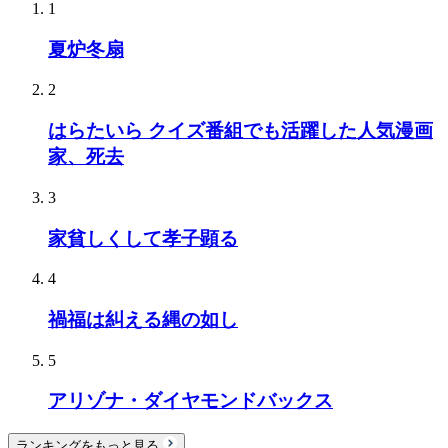
1
夏炉冬扇
2
はらたいら クイズ番組でも活躍した人気漫画
家、死去
3
家貧しくして孝子顕る
4
禍福は糾える縄の如し
5
アリゾナ・ダイヤモンドバックス
ランキングをもっと見る