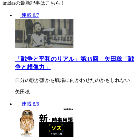
imidasの最新記事はこちら！
連載
8/7
「戦争と平和のリアル」第35回 矢田稔「戦
争と想像力」
自分の歌が誰かを戦場に向かわせたのかもしれない
矢田稔
連載
8/6