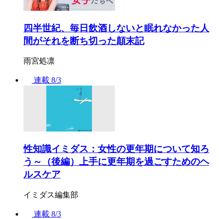
四半世紀、毎日飲酒しないと眠れなかった人
間がそれを断ち切った顛末記
雨宮処凛
連載
8/3
性知識イミダス：女性の更年期について知ろ
う～（後編）上手に更年期を過ごすためのヘ
ルスケア
イミダス編集部
連載
8/3