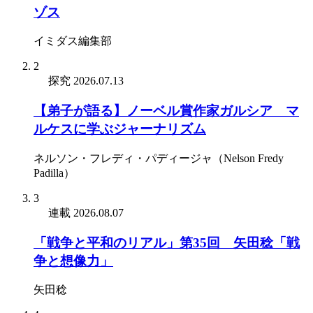
ゾス
イミダス編集部
2
探究
2026.07.13
【弟子が語る】ノーベル賞作家ガルシア゠マ
ルケスに学ぶジャーナリズム
ネルソン・フレディ・パディージャ（Nelson Fredy
Padilla）
3
連載
2026.08.07
「戦争と平和のリアル」第35回 矢田稔「戦
争と想像力」
矢田稔