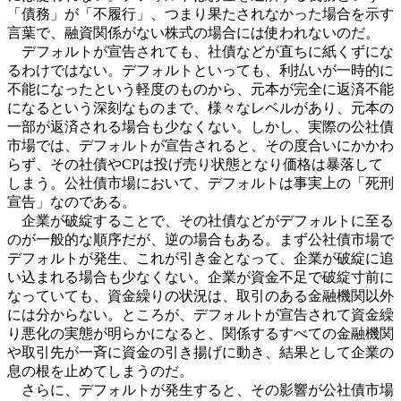
「債務」が「不履行」、つまり果たされなかった場合を示す
言葉で、融資関係がない株式の場合には使われないのだ。
デフォルトが宣告されても、社債などが直ちに紙くずにな
るわけではない。デフォルトといっても、利払いが一時的に
不能になったという軽度のものから、元本が完全に返済不能
になるという深刻なものまで、様々なレベルがあり、元本の
一部が返済される場合も少なくない。しかし、実際の公社債
市場では、デフォルトが宣告されると、その度合いにかかわ
らず、その社債やCPは投げ売り状態となり価格は暴落して
しまう。公社債市場において、デフォルトは事実上の「死刑
宣告」なのである。
企業が破綻することで、その社債などがデフォルトに至る
のが一般的な順序だが、逆の場合もある。まず公社債市場で
デフォルトが発生、これが引き金となって、企業が破綻に追
い込まれる場合も少なくない。企業が資金不足で破綻寸前に
なっていても、資金繰りの状況は、取引のある金融機関以外
には分からない。ところが、デフォルトが宣告されて資金繰
り悪化の実態が明らかになると、関係するすべての金融機関
や取引先が一斉に資金の引き揚げに動き、結果として企業の
息の根を止めてしまうのだ。
さらに、デフォルトが発生すると、その影響が公社債市場