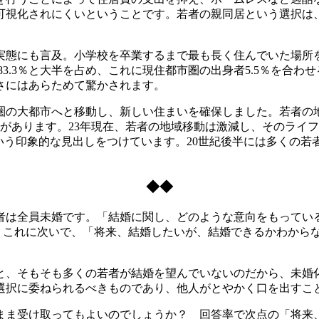
可視化されにくいということです。若者の親同居という選択は
態にも言及。小学校を卒業するまで最も長く住んでいた場所
3.3％と大半を占め、これに現住都市圏の出身者5.5％を合わせ
さにはあらためて驚かされます。
圏の大都市へと移動し、新しい住まいを確保しました。若者の
があります。23年現在、若者の地域移動は激減し、そのライ
いう印象的な見出しをつけています。20世紀後半には多くの
◆◆
は全員未婚です。「結婚に関し、どのような意向をもってい
。これに次いで、「将来、結婚したいが、結婚できるかわからな
、そもそも多くの若者が結婚を望んでいないのだから、未婚
選択に委ねられるべきものであり、他人がとやかく口を出すこ
ま受け取ってもよいのでしょうか？ 回答率で次点の「将来