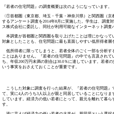
『若者の住宅問題』の調査概要は次のようになっています。
〈①首都圏（東京都、埼玉・千葉・神奈川県）と関西圏（京都
するアンケート調査を2014年8月に実施した。学生は、調
ス株式会社に委託し、同社が利用可能なインターネット調査パネルから対
本調査が首都圏と関西圏を取り上げたことは理にかなってい
対象としたことも、住宅問題に最も直面しやすい低所得者層
低所得者に限ってしまうと、若者全体のごく一部を分析する
ことはありません。『若者の住宅問題』の中でも言及されて
ち、年収200万円未満の割合は30.0％に達しています。若
いう事実をおさえておくことが重要です。
こうした対象に調査を行った結果が、『若者の住宅問題』で
て、実に4人のうち3人以上が親と同居していることになり
しています。経済力の低い若者にとって、親元を離れて暮ら
す。
逆に言えば経済力の低い若者の大半が、親同居という選択を