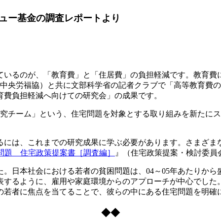
ュー基金の調査レポートより
いるのが、「教育費」と「住居費」の負担軽減です。教育費
会（中央労福協）と共に文部科学省の記者クラブで「高等教育費
育費負担軽減へ向けての研究会」の成果です。
研究チーム」という、住宅問題を対象とする取り組みを新たに
には、これまでの研究成果に学ぶ必要があります。さまざま
問題 住宅政策提案書［調査編］
』（住宅政策提案・検討委員
。日本社会における若者の貧困問題は、04～05年あたりから
表するように、雇用や家庭環境からのアプローチが中心でした
の若者に焦点を当てることで、彼らの中にある住宅問題を明確
◆◆