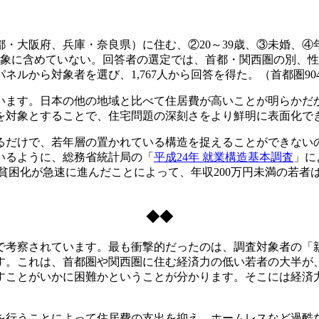
・大阪府、兵庫・奈良県）に住む、②20～39歳、③未婚、④
査対象に含めていない。回答者の選定では、首都・関西圏の別、
象者を選び、1,767人から回答を得た。（首都圏904、関西圏86
ます。日本の他の地域と比べて住居費が高いことが明らかだか
を対象とすることで、住宅問題の深刻さをより鮮明に表面化で
だけで、若年層の置かれている構造を捉えることができない
いるように、総務省統計局の「
平成24年 就業構造基本調査
」に
者の貧困化が急速に進んだことによって、年収200万円未満の若
◆◆
考察されています。最も衝撃的だったのは、調査対象者の「親同
ます。これは、首都圏や関西圏に住む経済力の低い若者の大半が
すことがいかに困難かということが分かります。そこには経済
行うことによって住居費の支出を抑え、ホームレスなど過酷