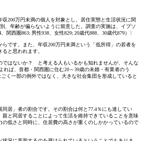
年収200万円未満の個人を対象とし、居住実態と生活状況に関
性別、年齢が偏らないように留意した。調査の実施は、イプソ
3; 男性938、女性829; 20歳代888、30歳代879）〉
らです。また、年収200万円未満という「低所得」の若者を
きると思われます。
のではないか？ と考える人もいるかも知れませんが、そんな
よれば、首都・関西圏に住む20～39歳の未婚・有業者のう
者はごく一部の例外ではなく、大きな社会集団を形成していると
居」者の割合です。その割合は何と77.4％にも達してい
、親と同居することによって生活を維持できていることを意味
力の低さと同時に、住居費の高さが重くのしかかっているので
な状況に直面するのを避けられているということでもありま