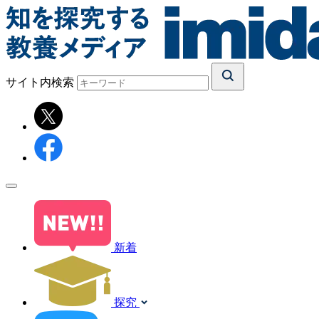
サイト内検索
新着
探究