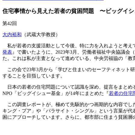
住宅事情から見えた若者の貧困問題 〜ビッグイシ
第42回
大内裕和
（武蔵大学教授）
私が若者の支援活動として今後、特に力を入れようと考えて
発表
』で書いたように、2023年3月、労働者福祉中央協議
た。これは私が主査となって進めている、中央労福協の「教
この会で23年3月から「学びと住まいのセーフティネット
することを目指しています。
日本の若者の住宅問題について認識を深め、提言をまとめる
NPO「ビッグイシュー基金」が14年にまとめた『
若者の住宅
この調査レポートが、極めて先駆的かつ画期的な内容でした
キング・プア」や「パラサイト・シングル」という言葉が代
困にアプローチしています。さらに、都市部に住まう貧困層