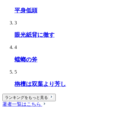
平身低頭
3
眼光紙背に徹す
4
蟷螂の斧
5
栴檀は双葉より芳し
ランキングをもっと見る
著者一覧はこちら