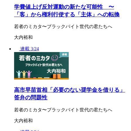
学費値上げ反対運動の新たな可能性 〜
「客」から権利行使する「主体」への転換
若者のミカタ〜ブラックバイト世代の君たちへ
大内裕和
連載
3/24
高市早苗首相「必要のない奨学金を借りる」
答弁の問題性
若者のミカタ〜ブラックバイト世代の君たちへ
大内裕和