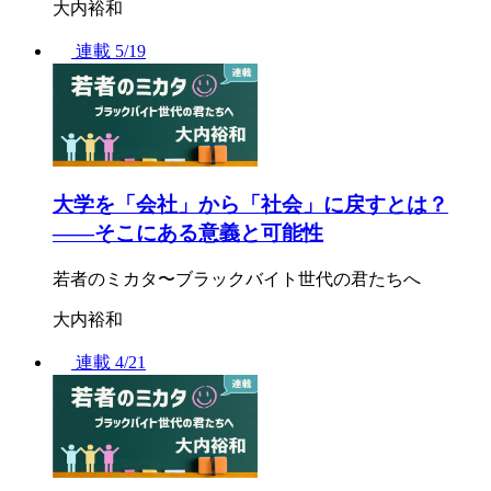
大内裕和
連載
5/19
大学を「会社」から「社会」に戻すとは？
――そこにある意義と可能性
若者のミカタ〜ブラックバイト世代の君たちへ
大内裕和
連載
4/21