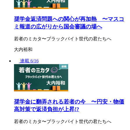
奨学金返済問題への関心が再加熱 〜マスコ
ミ報道の広がりから国会審議の場へ
若者のミカタ〜ブラックバイト世代の君たちへ
大内裕和
連載
6/16
奨学金に翻弄される若者の今 〜円安・物価
高対策で返済負担が上昇!?
若者のミカタ〜ブラックバイト世代の君たちへ