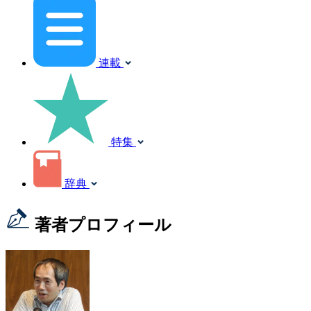
連載
特集
辞典
著者プロフィール