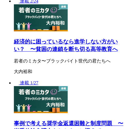
連載
2/24
経済的に困っているなら進学しない方がい
い？ 〜貧困の連鎖を断ち切る高等教育へ
若者のミカタ〜ブラックバイト世代の君たちへ
大内裕和
連載
1/27
事例で考える奨学金返還困難と制度問題 〜