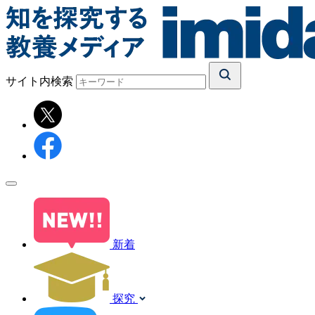
サイト内検索
新着
探究