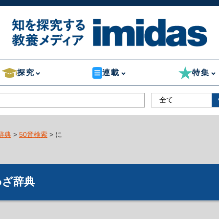
探究
連載
特集
辞典
>
50音検索
> に
わざ辞典