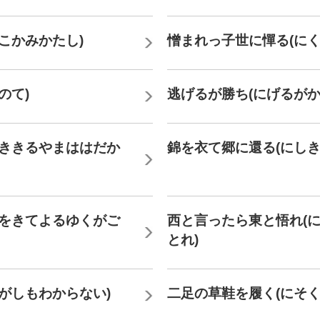
こかみかたし)
憎まれっ子世に憚る(に
のて)
逃げるが勝ち(にげるがか
しききるやまははだか
錦を衣て郷に還る(にし
きをきてよるゆくがご
西と言ったら東と悟れ(
とれ)
がしもわからない)
二足の草鞋を履く(にそく