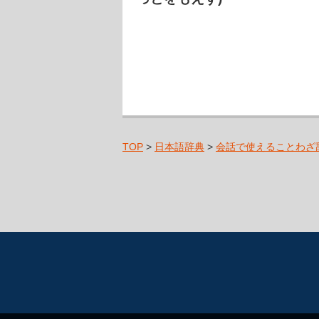
TOP
>
日本語辞典
>
会話で使えることわざ