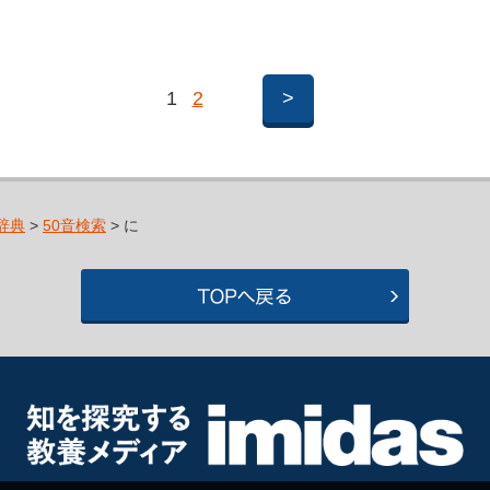
1
2
>
辞典
>
50音検索
> に