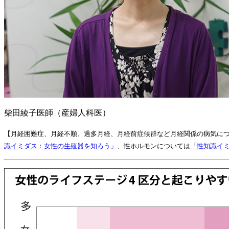
柴田綾子医師（産婦人科医）
【月経困難症、月経不順、過多月経、月経前症候群など月経関係の病気に
識イミダス：女性の生殖器を知ろう」
、性ホルモンについては
「性知識イ