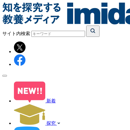
サイト内検索
新着
探究