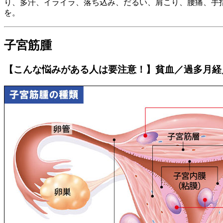
り、多汗、イライラ、落ち込み、だるい、肩こり、腰痛、手
を。
子宮筋腫
【こんな悩みがある人は要注意！】貧血／過多月経