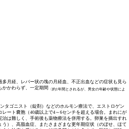
過多月経、レバー状の塊の月経血、不正出血などの症状も見ら
もかかわらず、一定期間
〈約1年間とされるが、男女の年齢や状態によ
アンタゴニスト（錠剤）などのホルモン療法で、エストロゲン
レート嚢胞（40歳以上で4～6センチを超える場合。まれにが
完治は難しく、手術後も薬物療法を併用する。卵巣を摘出すれ
ょう）、高脂血症、またさまざまな更年期症状（のぼせ、ほて