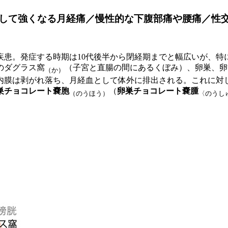
して強くなる月経痛／慢性的な下腹部痛や腰痛／性
疾患。発症する時期は10代後半から閉経期までと幅広いが、特
のダグラス窩
（子宮と直腸の間にあるくぼみ）、卵巣、卵
（か）
内膜は剥がれ落ち、月経血として体外に排出される。これに対
巣チョコレート嚢胞
（
卵巣チョコレート嚢腫
（のうほう）
〈のうし