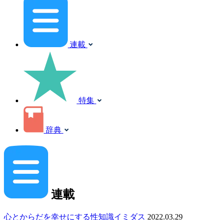
連載
特集
辞典
連載
心とからだを幸せにする性知識イミダス
2022.03.29