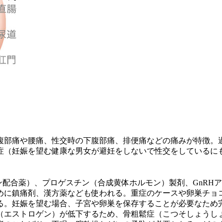
腹部痛や腰痛、性交時の下腹部痛、排便痛などの痛みが特徴。
妊症（妊娠を望む健康な男女が避妊をしないで性交をしているに
。
ン配合薬）、プロゲスチン（合成黄体ホルモン）製剤、GnRH
に鎮痛剤、漢方薬なども使われる。重症のケースや卵巣チョコ
る。妊娠を望む場合、子宮や卵巣を保存することが必要なため
（エストロゲン）が低下するため、骨粗鬆症（こつそしょうし