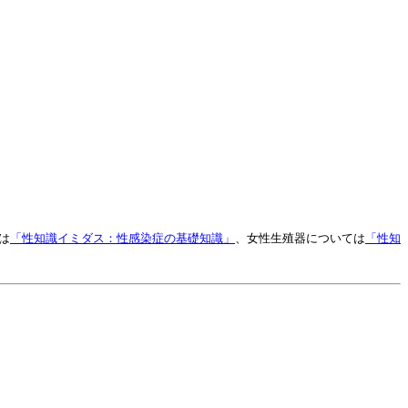
は
「性知識イミダス：性感染症の基礎知識」
、女性生殖器については
「性知