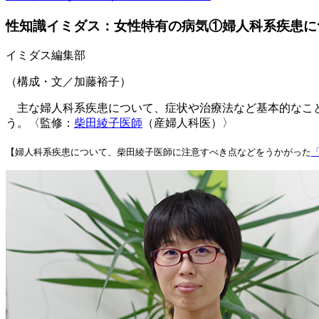
性知識イミダス：女性特有の病気①婦人科系疾患に
イミダス編集部
（構成・文／加藤裕子）
主な婦人科系疾患について、症状や治療法など基本的なこと
う。〈監修：
柴田綾子医師
（産婦人科医）〉
【婦人科系疾患について、柴田綾子医師に注意すべき点などをうかがった