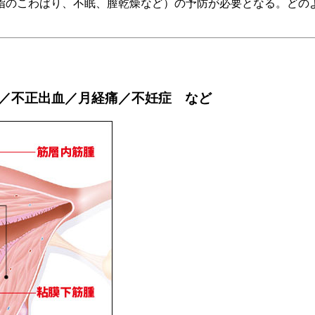
指のこわばり、不眠、膣乾燥など）の予防が必要となる。どの
／不正出血／月経痛／不妊症 など