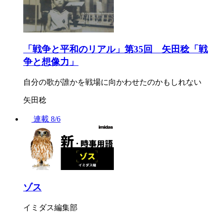
「戦争と平和のリアル」第35回 矢田稔「戦
争と想像力」
自分の歌が誰かを戦場に向かわせたのかもしれない
矢田稔
連載
8/6
ゾス
イミダス編集部