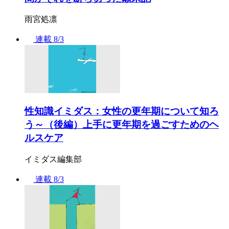
雨宮処凛
連載
8/3
性知識イミダス：女性の更年期について知ろ
う～（後編）上手に更年期を過ごすためのヘ
ルスケア
イミダス編集部
連載
8/3