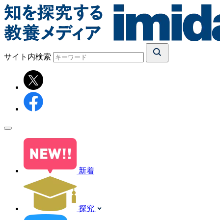
サイト内検索
新着
探究