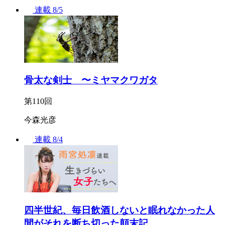
連載
8/5
骨太な剣士 〜ミヤマクワガタ
第110回
今森光彦
連載
8/4
四半世紀、毎日飲酒しないと眠れなかった人
間がそれを断ち切った顛末記