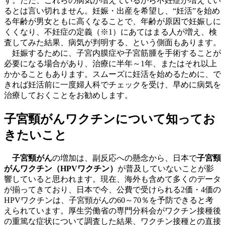
す。ただ、これらの病気が増えているから不妊症が増えてい
るとは言い切れません。妊娠・出産を希望し、“妊活”を始め
る年齢が男女ともに高くなることで、年齢が原因で妊娠しに
くくなり、不妊症の定義
（※1）
にあてはまる人が増え、検
査してみた結果、病気が判明する、という側面もあります。
妊娠するために、子宮内膜症や子宮筋腫を手術することが
必要になる場合があり、治療に半年～1年、またはそれ以上
かかることもあります。スムーズに妊活を始めるために、で
きれば妊活前に一度婦人科でチェックを受け、早めに病気を
治療しておくことをお勧めします。
子宮頸がんワクチンについて知ってお
きたいこと
子宮頸がん
の増加は、副反応への懸念から、日本で
子宮頸
がんワクチン（HPVワクチン）
が普及していないことが影
響していると思われます。現在、海外も含めて多くのデータ
が揃ってきており、日本で今、公費で受けられる2価・4価の
HPVワクチンは、子宮頸がんの60～70％を予防できると考
えられています。厚生労働省の専門分科会がワクチン接種後
の重篤な症状について調査した結果、ワクチン接種との直接