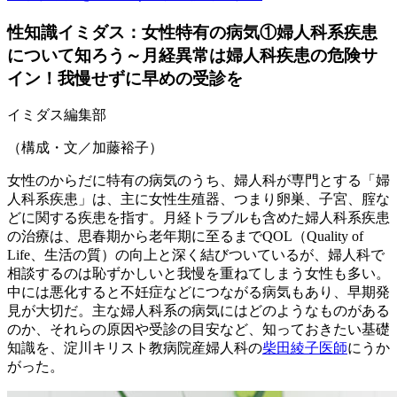
性知識イミダス：女性特有の病気①婦人科系疾患
について知ろう～月経異常は婦人科疾患の危険サ
イン！我慢せずに早めの受診を
イミダス編集部
（構成・文／加藤裕子）
女性のからだに特有の病気のうち、婦人科が専門とする「婦
人科系疾患」は、主に女性生殖器、つまり卵巣、子宮、腟な
どに関する疾患を指す。月経トラブルも含めた婦人科系疾患
の治療は、思春期から老年期に至るまでQOL（Quality of
Life、生活の質）の向上と深く結びついているが、婦人科で
相談するのは恥ずかしいと我慢を重ねてしまう女性も多い。
中には悪化すると不妊症などにつながる病気もあり、早期発
見が大切だ。主な婦人科系の病気にはどのようなものがある
のか、それらの原因や受診の目安など、知っておきたい基礎
知識を、淀川キリスト教病院産婦人科の
柴田綾子医師
にうか
がった。