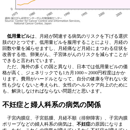
低用量ピル
は、月経が関連する病気のリスクを下げる選択
肢のひとつです。低用量ピルを服用することにより、月経の
回数や量を減らせますし、月経痛など月経にまつわる症状を
改善する他、卵巣がん、子宮体がんのリスクを減らすことが
できると言われています。
ただ、海外の多くの国と異なり、日本では低用量ピルの価
格が高く、ジェネリックでも1カ月1000～2000円程度はかか
ります。費用がハードルとなって、自分の健康を守れない女
性も少なくないと考えられ、女性のヘルスケア向上のために
も、解決しなければならない問題だと思います。
不妊症と婦人科系の病気の関係
子宮内膜症、子宮筋腫、月経不順（排卵障害）、子宮内膜
ポリープなどの婦人科系の病気は、
不妊症
の原因になりま