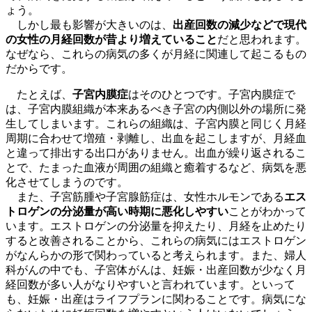
ょう。
しかし最も影響が大きいのは、
出産回数の減少などで現代
の女性の月経回数が昔より増えていること
だと思われます。
なぜなら、これらの病気の多くが月経に関連して起こるもの
だからです。
たとえば、
子宮内膜症
はそのひとつです。子宮内膜症で
は、子宮内膜組織が本来あるべき子宮の内側以外の場所に発
生してしまいます。これらの組織は、子宮内膜と同じく月経
周期に合わせて増殖・剥離し、出血を起こしますが、月経血
と違って排出する出口がありません。出血が繰り返されるこ
とで、たまった血液が周囲の組織と癒着するなど、病気を悪
化させてしまうのです。
また、子宮筋腫や子宮腺筋症は、女性ホルモンである
エス
トロゲンの分泌量が高い時期に悪化しやすい
ことがわかって
います。エストロゲンの分泌量を抑えたり、月経を止めたり
すると改善されることから、これらの病気にはエストロゲン
がなんらかの形で関わっていると考えられます。また、婦人
科がんの中でも、子宮体がんは、妊娠・出産回数が少なく月
経回数が多い人がなりやすいと言われています。といって
も、妊娠・出産はライフプランに関わることです。病気にな