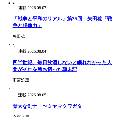
2
連載
2026.08.07
「戦争と平和のリアル」第35回 矢田稔「戦
争と想像力」
矢田稔
3
連載
2026.08.04
四半世紀、毎日飲酒しないと眠れなかった人
間がそれを断ち切った顛末記
雨宮処凛
4
連載
2026.08.05
骨太な剣士 〜ミヤマクワガタ