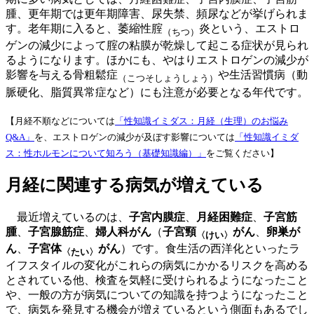
腫、更年期では更年期障害、尿失禁、頻尿などが挙げられま
す。老年期に入ると、萎縮性腟
炎という、エストロ
（ちつ）
ゲンの減少によって腟の粘膜が乾燥して起こる症状が見られ
るようになります。ほかにも、やはりエストロゲンの減少が
影響を与える骨粗鬆症
や生活習慣病（動
（こつそしょうしょう）
脈硬化、脂質異常症など）にも注意が必要となる年代です。
【月経不順などについては
「性知識イミダス：月経（生理）のお悩み
Q&A」
を、エストロゲンの減少が及ぼす影響については
「性知識イミダ
ス：性ホルモンについて知ろう（基礎知識編）」
をご覧ください】
月経に関連する病気が増えている
最近増えているのは、
子宮内膜症
、
月経困難症
、
子宮筋
腫
、
子宮腺筋症
、
婦人科がん
（
子宮頸
がん
、
卵巣が
〈けい〉
ん
、
子宮体
がん
）です。食生活の西洋化といったラ
〈たい〉
イフスタイルの変化がこれらの病気にかかるリスクを高める
とされている他、検査を気軽に受けられるようになったこと
や、一般の方が病気についての知識を持つようになったこと
で、病気を発見する機会が増えているという側面もあるでし