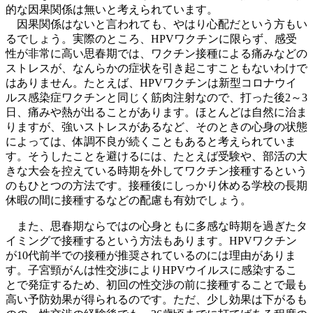
的な因果関係は無いと考えられています。
因果関係はないと言われても、やはり心配だという方もい
るでしょう。実際のところ、HPVワクチンに限らず、感受
性が非常に高い思春期では、ワクチン接種による痛みなどの
ストレスが、なんらかの症状を引き起こすこともないわけで
はありません。たとえば、HPVワクチンは新型コロナウイ
ルス感染症ワクチンと同じく筋肉注射なので、打った後2～3
日、痛みや熱が出ることがあります。ほとんどは自然に治ま
りますが、強いストレスがあるなど、そのときの心身の状態
によっては、体調不良が続くこともあると考えられていま
す。そうしたことを避けるには、たとえば受験や、部活の大
きな大会を控えている時期を外してワクチン接種するという
のもひとつの方法です。接種後にしっかり休める学校の長期
休暇の間に接種するなどの配慮も有効でしょう。
また、思春期ならではの心身ともに多感な時期を過ぎたタ
イミングで接種するという方法もあります。HPVワクチン
が10代前半での接種が推奨されているのには理由がありま
す。子宮頸がんは性交渉によりHPVウイルスに感染するこ
とで発症するため、初回の性交渉の前に接種することで最も
高い予防効果が得られるのです。ただ、少し効果は下がるも