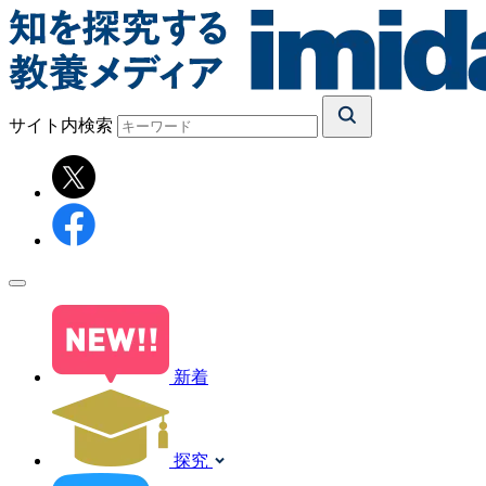
サイト内検索
新着
探究