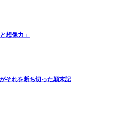
争と想像力」
がそれを断ち切った顛末記