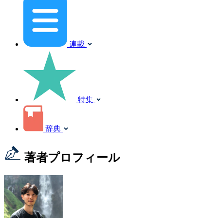
連載
特集
辞典
著者プロフィール