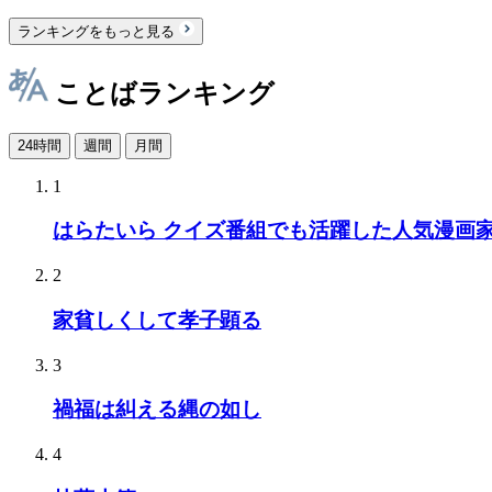
ランキングをもっと見る
ことばランキング
24時間
週間
月間
1
はらたいら クイズ番組でも活躍した人気漫画
2
家貧しくして孝子顕る
3
禍福は糾える縄の如し
4