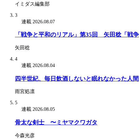
イミダス編集部
3
連載
2026.08.07
「戦争と平和のリアル」第35回 矢田稔「戦
矢田稔
4
連載
2026.08.04
四半世紀、毎日飲酒しないと眠れなかった人間
雨宮処凛
5
連載
2026.08.05
骨太な剣士 〜ミヤマクワガタ
今森光彦