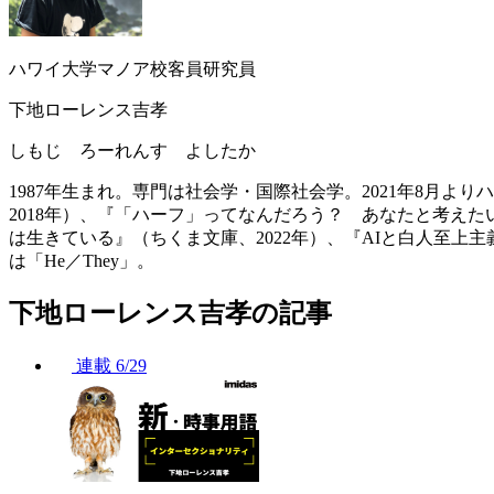
ハワイ大学マノア校客員研究員
下地ローレンス吉孝
しもじ ろーれんす よしたか
1987年生まれ。専門は社会学・国際社会学。2021年8月
2018年）、『「ハーフ」ってなんだろう？ あなたと考えた
は生きている』（ちくま文庫、2022年）、『AIと白人至上主
は「He／They」。
下地ローレンス吉孝の記事
連載
6/29