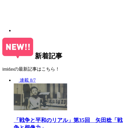
新着記事
imidasの最新記事はこちら！
連載
8/7
「戦争と平和のリアル」第35回 矢田稔「戦
争と想像力」