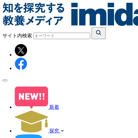
サイト内検索
新着
探究