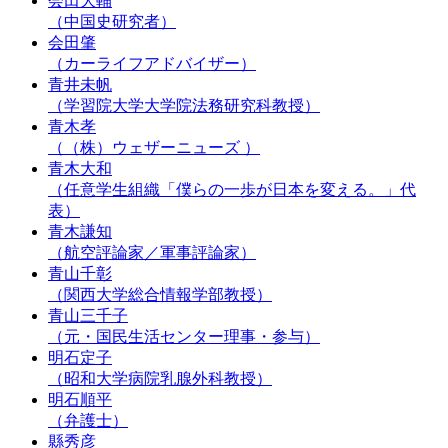
会田大輔
（中国史研究者）
会田肇
（カーライフアドバイザー）
青井未帆
（学習院大学大学院法務研究科教授）
青木孝
（（株）ウェザーニューズ ）
青木大和
（任意学生組織「僕らの一歩が日本を変える。」代
表）
青木謙知
（航空評論家／軍事評論家）
青山千彰
（関西大学総合情報学部教授）
青山三千子
（元・国民生活センター理事・参与）
明石定子
（昭和大学病院乳腺外科教授）
明石順平
（弁護士）
縣秀彦