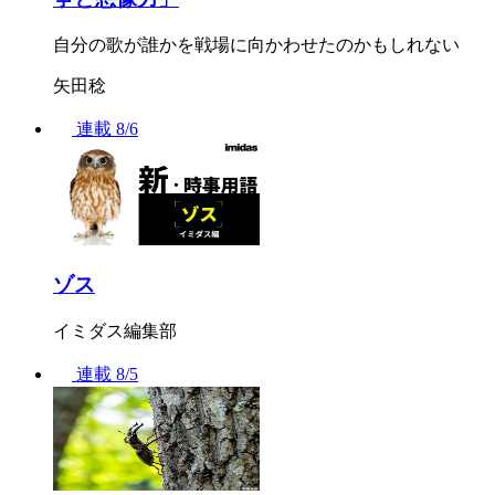
自分の歌が誰かを戦場に向かわせたのかもしれない
矢田稔
連載
8/6
ゾス
イミダス編集部
連載
8/5