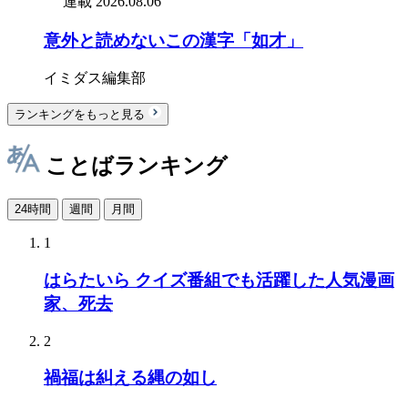
連載
2026.08.06
意外と読めないこの漢字「如才」
イミダス編集部
ランキングをもっと見る
ことばランキング
24時間
週間
月間
1
はらたいら クイズ番組でも活躍した人気漫画
家、死去
2
禍福は糾える縄の如し