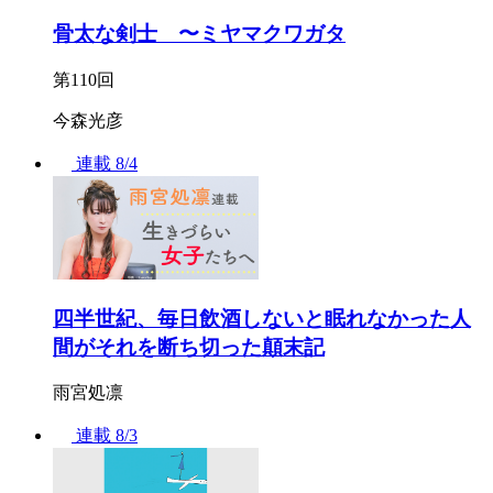
骨太な剣士 〜ミヤマクワガタ
第110回
今森光彦
連載
8/4
四半世紀、毎日飲酒しないと眠れなかった人
間がそれを断ち切った顛末記
雨宮処凛
連載
8/3