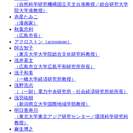
（自然科学研究機構国立天文台准教授／総合研究大学
院大学准教授）
赤星たみこ
（漫画家）
秋葉忠利
（広島市長）
アクロストン（acrosstone）
阿古智子
（東京大学大学院総合文化研究科教授）
浅井基文
（広島市立大学広島平和研究所所長）
浅子和美
（一橋大学経済研究所教授）
浅野浩志
（（一財）電力中央研究所・社会経済研究所前所長）
浅羽祐樹
（新潟県立大学国際地域学部教授）
明日香寿川
（東北大学東北アジア研究センター／環境科学研究科
教授）
麻生博之