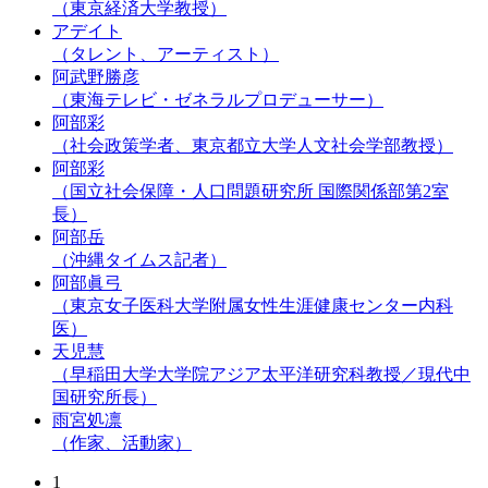
（東京経済大学教授）
アデイト
（タレント、アーティスト）
阿武野勝彦
（東海テレビ・ゼネラルプロデューサー）
阿部彩
（社会政策学者、東京都立大学人文社会学部教授）
阿部彩
（国立社会保障・人口問題研究所 国際関係部第2室
長）
阿部岳
（沖縄タイムス記者）
阿部眞弓
（東京女子医科大学附属女性生涯健康センター内科
医）
天児慧
（早稲田大学大学院アジア太平洋研究科教授／現代中
国研究所長）
雨宮処凛
（作家、活動家）
1