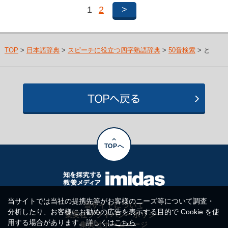
1
2
>
TOP
>
日本語辞典
>
スピーチに役立つ四字熟語辞典
>
50音検索
> と
TOPへ
当サイトでは当社の提携先等がお客様のニーズ等について調査・
当サイトについて
分析したり、お客様にお勧めの広告を表示する目的で Cookie を使
集英社プライバシーポリシー
用する場合があります。詳しくは
こちら
集英社ホームページ