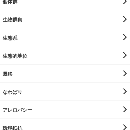
個体群
生物群集
生態系
生態的地位
遷移
なわばり
アレロパシー
環境抵抗