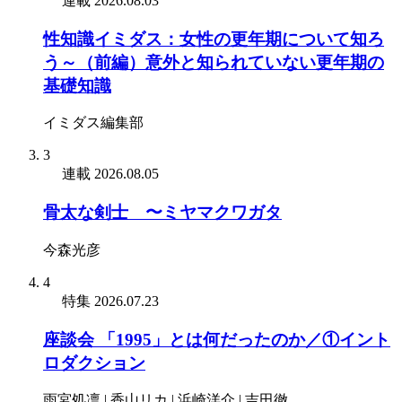
連載
2026.08.03
性知識イミダス：女性の更年期について知ろ
う～（前編）意外と知られていない更年期の
基礎知識
イミダス編集部
3
連載
2026.08.05
骨太な剣士 〜ミヤマクワガタ
今森光彦
4
特集
2026.07.23
座談会 「1995」とは何だったのか／①イント
ロダクション
雨宮処凛 | 香山リカ | 浜崎洋介 | 吉田徹