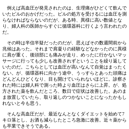
例えば高血圧が発見されたのは、生理痛がひどくて飲んで
いたピルのおかげだった。ピルの処方を受けるには血圧を測
らなければならないのだが、ある時、異様に高い数値とな
り、婦人科の医師からすぐに循環器科に行くよう言われたの
だ。
その時は半信半疑だったのだが、思えばその数週間前から
兆候はあった。それまで肩凝りの経験などなかったのに異様
に肩が重く、後頭部にも痛みが走り、めったに行かないマッ
サージに行っても少しも改善されずということを繰り返して
いたのだ。こちらとしては血圧が高いなんて自覚はまったく
ない。が、循環器科に向かう途中、うっすらとあった頭痛は
どんどんひどくなり、目も開けていられないほどに。診察さ
れた時には婦人科で測った時より血圧はさらに上昇。が、処
方された薬を飲んだところ、数日で症状は改善した。あのま
ま放置していたら、取り返しのつかないことになったかもし
れないと今も思う。
そんな高血圧だが、最近なんとなくダイエットを始めて7
キロ落とし、お酒も減らしたところ急激に改善。近々薬から
も卒業できそうである。