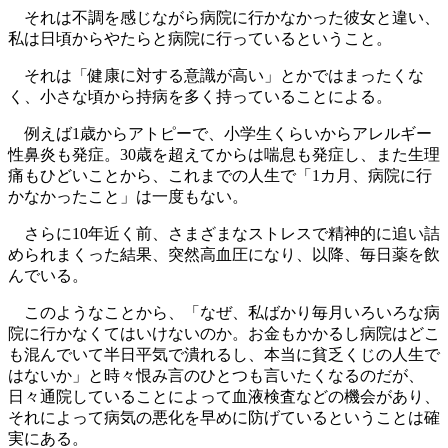
それは不調を感じながら病院に行かなかった彼女と違い、
私は日頃からやたらと病院に行っているということ。
それは「健康に対する意識が高い」とかではまったくな
く、小さな頃から持病を多く持っていることによる。
例えば1歳からアトピーで、小学生くらいからアレルギー
性鼻炎も発症。30歳を超えてからは喘息も発症し、また生理
痛もひどいことから、これまでの人生で「1カ月、病院に行
かなかったこと」は一度もない。
さらに10年近く前、さまざまなストレスで精神的に追い詰
められまくった結果、突然高血圧になり、以降、毎日薬を飲
んでいる。
このようなことから、「なぜ、私ばかり毎月いろいろな病
院に行かなくてはいけないのか。お金もかかるし病院はどこ
も混んでいて半日平気で潰れるし、本当に貧乏くじの人生で
はないか」と時々恨み言のひとつも言いたくなるのだが、
日々通院していることによって血液検査などの機会があり、
それによって病気の悪化を早めに防げているということは確
実にある。