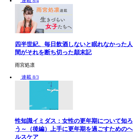
連載
8/4
四半世紀、毎日飲酒しないと眠れなかった人
間がそれを断ち切った顛末記
雨宮処凛
連載
8/3
性知識イミダス：女性の更年期について知ろ
う～（後編）上手に更年期を過ごすためのヘ
ルスケア