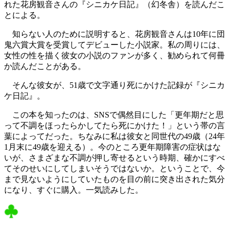
れた花房観音さんの『シニカケ日記』（幻冬舎）を読んだこ
とによる。
知らない人のために説明すると、花房観音さんは10年に団
鬼六賞大賞を受賞してデビューした小説家。私の周りには、
女性の性を描く彼女の小説のファンが多く、勧められて何冊
か読んだことがある。
そんな彼女が、51歳で文字通り死にかけた記録が『シニカ
ケ日記』。
この本を知ったのは、SNSで偶然目にした「更年期だと思
って不調をほったらかしてたら死にかけた！」という帯の言
葉によってだった。ちなみに私は彼女と同世代の49歳（24年
1月末に49歳を迎える）。今のところ更年期障害の症状はな
いが、さまざまな不調が押し寄せるという時期、確かにすべ
てそのせいにしてしまいそうではないか。ということで、今
まで見ないようにしていたものを目の前に突き出された気分
になり、すぐに購入。一気読みした。