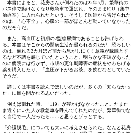
本書によると、花房さんが倒れたのは22年5月。繁華街の
バス停で動けなくなり救急車で運ばれ、そのままICU（集中
治療室）に入れられたという。そうして医師から告げられた
のは、「心不全」。心臓の一部がほとんど動いていなかった
のだそうだ。
また、高血圧と初期の2型糖尿病であることも告げられ
る。本書はそこからの闘病生活が綴られるのだが、恐ろしい
のは、倒れる2カ月ほど前から息がしにくく意識が朦朧とす
るなど不調を感じていたということ。明らかな不調があった
のに病院には行かず、市販の更年期障害の症状をやわらげる
薬を購入したり、「血圧が下がるお茶」を飲むなどしていた
そうだ。
詳しくは本書を読んでほしいのだが、多くの「知らなかっ
た」に目を開かれる思いだった。
例えば倒れた時、「119」が浮かばなかったこと。たまた
ま近くにいた人が救急車を呼んでくれたのだが、繁華街でな
く自宅で一人だったら……と思うとゾッとする。
「介護脱毛」についても大いに考えさせられた。なんと花房