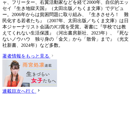
ャ、フリーター、右翼活動家などを経て2000年、自伝的エッ
セイ『生き地獄天国』（太田出版／ちくま文庫）でデビュ
ー。2006年からは貧困問題に取り組み、『生きさせろ！ 難
民化する若者たち』（2007年、太田出版／ちくま文庫）は日
本ジャーナリスト会議のJCJ賞を受賞。著書に『学校では教
えてくれない生活保護』（‎河出書房新社、2023年）、『死な
ないノウハウ 独り身の「金欠」から「散骨」まで』（光文
社新書、2024年）など多数。
著者情報をもっと見る
連載目次へ行く