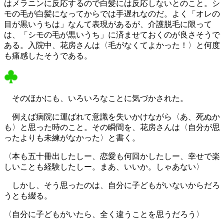
はメラニンに反応するので白髪には
反応
しないとのこと。シ
モの毛が白髪になってからでは手遅れなのだ。よく「オレの
目が黒いうちは」なんて表現があるが、介護脱毛に限って
は、「シモの毛が黒いうち」に済ませておくのが良さそうで
ある。入院中、花房さんは〈毛がなくてよかった！〉と何度
も痛感し
たそうである。
そのほかにも、いろいろなことに気づかされた。
例えば病院に運ばれて意識を失いかけながら〈あ、死ぬか
も〉と思った時のこと。その瞬間を、花房さんは〈自分が思
ったよりも未練がなかった〉と書く。
〈本も五十冊出したしー、恋愛も何回かしたしー、幸せで楽
しいことも経験したしー。まあ、いいか。しゃあない〉
しかし、そう思ったのは、自分に子どもがいないからだろ
うとも綴る。
〈自分に子どもがいたら、全く違うことを思うだろう〉