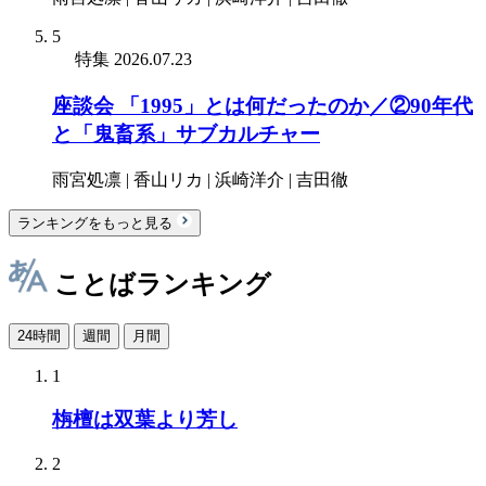
5
特集
2026.07.23
座談会 「1995」とは何だったのか／②90年代
と「鬼畜系」サブカルチャー
雨宮処凛 | 香山リカ | 浜崎洋介 | 吉田徹
ランキングをもっと見る
ことばランキング
24時間
週間
月間
1
栴檀は双葉より芳し
2