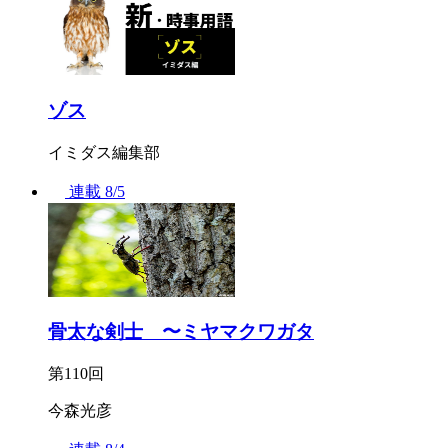
ゾス
イミダス編集部
連載
8/5
骨太な剣士 〜ミヤマクワガタ
第110回
今森光彦