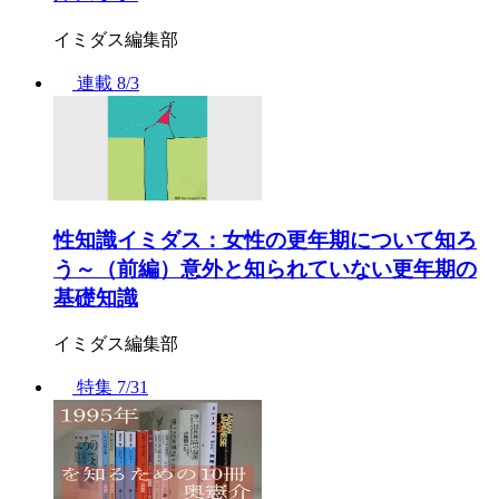
イミダス編集部
連載
8/3
性知識イミダス：女性の更年期について知ろ
う～（前編）意外と知られていない更年期の
基礎知識
イミダス編集部
特集
7/31