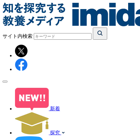
サイト内検索
新着
探究