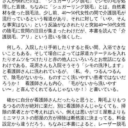
さんが倒れたのは、「シュガーリング脱毛」でシモの毛を処
理した直後。ちなみに「シュガーリング脱毛」とは、自然素
材を使った脱毛法。少し前、40〜50代女性の間で介護脱毛が
流行っているという報道があり、それに対して「いや、そん
な事実はない」という反論がなされたりと突如40〜50代女性
の陰毛に世間の注目が集まったわけだが、本書を読んで「介
護脱毛、アリ」という思いを強くした。
何しろ、入院したり手術したりすると長い間、入浴できな
いこともある。そして場合によっては尿道カテーテルを入れ
たりオムツをつけたりと赤の他人にいろいろとお世話になる
わけである。花房さんも入院そうそう「シモの洗浄します」
と看護師さんに洗われているが、〈私、今、つるんつるん
で、陰毛がないから、ものすごく洗いやすい患者ではないだ
ろうか！ 看護師さんも内心、「毛がないから洗いやす
い〜」と喜んでくれてるんじゃないか！〉と書いている。
確かに自分が看護師さんだったらと思うと、剛毛よりもつ
るつるの方が絶対に楽だ。別に看護師さんじゃなくても、掃
除の業者とかで考えればいい。例えは悪いがゴミ屋敷よりも
ミニマリストの部屋の方が掃除は断然楽に決まってる。料金
設定から違うだろう。ちなみに本書によると、レーザー脱毛