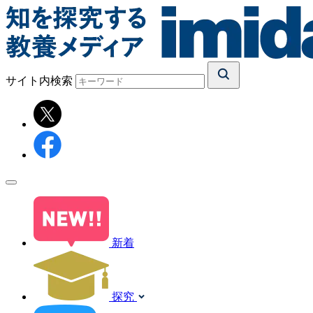
サイト内検索
新着
探究