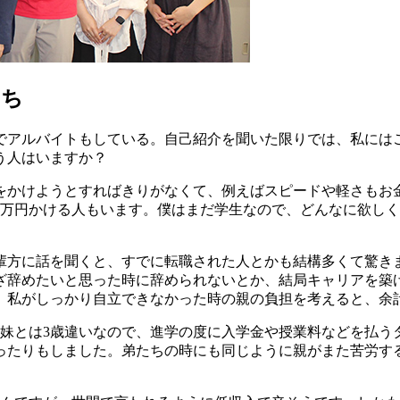
たち
アルバイトもしている。自己紹介を聞いた限りでは、私には
う人はいますか？
かけようとすればきりがなくて、例えばスピードや軽さもお
200万円かける人もいます。僕はまだ学生なので、どんなに欲
方に話を聞くと、すでに転職された人とかも結構多くて驚き
ざ辞めたいと思った時に辞められないとか、結局キャリアを築
、私がしっかり自立できなかった時の親の負担を考えると、余
け妹とは3歳違いなので、進学の度に入学金や授業料などを払う
ったりもしました。弟たちの時にも同じように親がまた苦労す