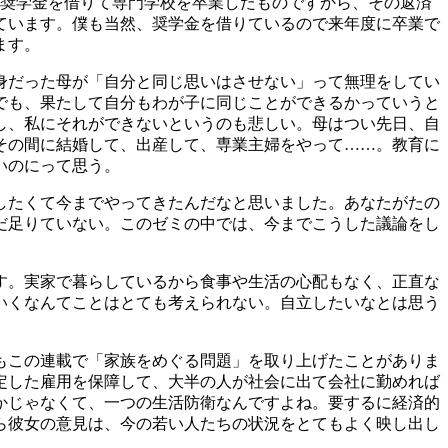
奨学金を借りて専門学校を卒業したものですから、その返済
ています。僕も当然、奨学金を借りているので来年度に卒業で
ます。
身だった母が「自分と同じ思いはさせない」って無理をしてい
でも、果たして自分もわが子に同じことができるかっていうと
し、私にそれができないというのも悲しい。母はつい先日、自
その間に結婚して、出産して、専業主婦をやって……。教育に
いのにって思う。
したくて今までやってきたんだなと思いました。あなたがたの
だ足りていない。このゼミの中では、今までこうした議論をし
す。実家で暮らしているから食事や生活の心配もなく、正直な
いくなんてことはとても考えられない。自立したいなとは思う
もこの連載で「家族をめぐる問題」を取り上げたことがありま
定した雇用を保障して、大半の人が社会に出て会社に勤めれば
かじゃなくて、一つの生活防衛なんですよね。要するに経済的
ら彼女の意見は、今の若い人たちの状況をとてもよく映し出し