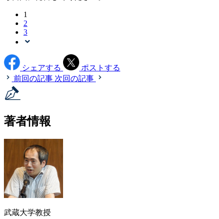
1
2
3
シェアする
ポストする
前回の記事
次回の記事
著者情報
武蔵大学教授