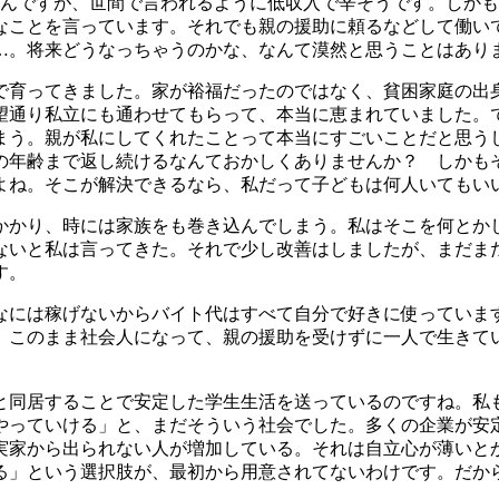
んですが、世間で言われるように低収入で辛そうです。しかも
なことを言っています。それでも親の援助に頼るなどして働い
…。将来どうなっちゃうのかな、なんて漠然と思うことはあり
育ってきました。家が裕福だったのではなく、貧困家庭の出
望通り私立にも通わせてもらって、本当に恵まれていました。
まう。親が私にしてくれたことって本当にすごいことだと思う
の年齢まで返し続けるなんておかしくありませんか？ しかも
よね。そこが解決できるなら、私だって子どもは何人いてもい
かり、時には家族をも巻き込んでしまう。私はそこを何とか
ないと私は言ってきた。それで少し改善はしましたが、まだま
す。
には稼げないからバイト代はすべて自分で好きに使っていま
、このまま社会人になって、親の援助を受けずに一人で生きて
同居することで安定した学生生活を送っているのですね。私
やっていける」と、まだそういう社会でした。多くの企業が安
実家から出られない人が増加している。それは自立心が薄いと
る」という選択肢が、最初から用意されてないわけです。だか