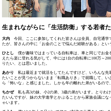
生まれながらに「生活防衛」する若者
大内
今回、ここに参加してくれた皆さんは全員、自宅通学で
たが、皆さんの中に「お金のことで悩んだ経験がある」とい
ひとし
僕が趣味ではまっている自転車は、車と同じでお金を
えたら楽に登れる気がして、中には1台の自転車に100万～
りたい、とは思いました。
あかり
私は最近まで就活をしてたんですけど、いろんな先輩
たいことが見つからないまま「転職ありき」で就職して、い
ら「怖いな」と感じました。しかも年の離れた弟がいるので
ちかぜ
私も高3の妹、小2の弟、3歳の弟がいます。とりわ
たいんですが、妹の大学進学とかぶることから家族会議にな
ゃいます。