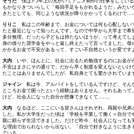
そうた
僕は3つ年上の兄がいてアニメ制作の仕事をしている
もかなりきついらしく「毎回手足をもがれるようだ」みたい
きたとしても、同じような状況が降りかかってくるわけで…
りりこ
私はこの年齢まで、お金については何も心配しないで
たと最近になって知ったんです。なので中学から大学まで希
多分無理。だったら子どもは持たないほうが、って考えてし
身の借りた奨学金をやっと返し終えたって言ってました。母
かかるお金で不安があるって、すごい不自然というか変です
大内
いや、ほんとに。社会に出るため勉強するのにお金がか
不安はまさにその通りで、だから早く制度を変えないといけ
たことはありませんでしたが、私自身とても驚かされていま
ジャイン
私は今、アルバイトをしているんですけど、そんな
ところお金で困ったという経験はありません。それもあって
けど、社会人になった自分が想像できなくて……。
大内
なるほど。ここにいる皆さんはそれぞれ、両親や兄弟と
した。私が大学生だった頃は「学校を卒業して働く＝自分で
親に頼らず生活できました。だけど昨今、社会人になっても
な理由で出られないから出ない。「自分で好きなように生き
ている。