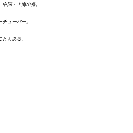
。中国・上海出身。
ーチューバー。
こともある。