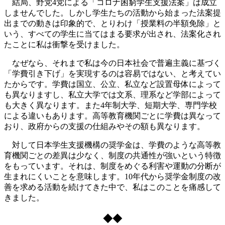
結局、野党4党による「コロナ困窮学生支援法案」は成立
しませんでした。しかし学生たちの活動から始まった法案提
出までの動きは印象的で、とりわけ「授業料の半額免除」と
いう、すべての学生に当てはまる要求が出され、法案化され
たことに私は衝撃を受けました。
なぜなら、それまで私は今の日本社会で普遍主義に基づく
「学費引き下げ」を実現するのは容易ではない、と考えてい
たからです。学費は国立、公立、私立など設置母体によって
も異なりますし、私立大学では文系、理系など学部によって
も大きく異なります。また4年制大学、短期大学、専門学校
による違いもあります。高等教育機関ごとに学費は異なって
おり、政府からの支援の仕組みやその額も異なります。
対して日本学生支援機構の奨学金は、学費のような高等教
育機関ごとの差異は少なく、制度の共通性が強いという特徴
をもっています。それは、制度をめぐる利害や運動の分断が
生まれにくいことを意味します。10年代から奨学金制度の改
善を求める活動を続けてきた中で、私はこのことを痛感して
きました。
◆◆