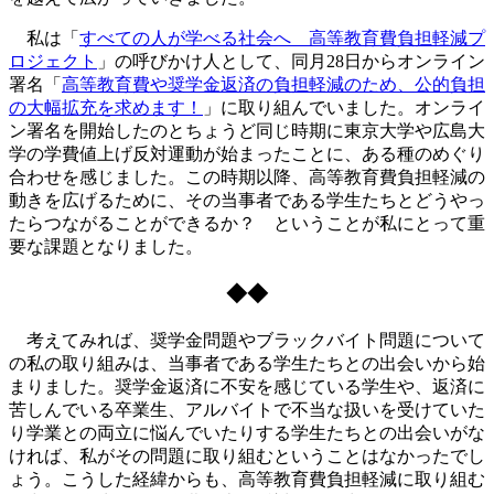
私は「
すべての人が学べる社会へ 高等教育費負担軽減プ
ロジェクト
」の呼びかけ人として、同月28日からオンライン
署名「
高等教育費や奨学金返済の負担軽減のため、公的負担
の大幅拡充を求めます！
」に取り組んでいました。オンライ
ン署名を開始したのとちょうど同じ時期に東京大学や広島大
学の学費値上げ反対運動が始まったことに、ある種のめぐり
合わせを感じました。この時期以降、高等教育費負担軽減の
動きを広げるために、その当事者である学生たちとどうやっ
たらつながることができるか？ ということが私にとって重
要な課題となりました。
◆◆
考えてみれば、奨学金問題やブラックバイト問題について
の私の取り組みは、当事者である学生たちとの出会いから始
まりました。奨学金返済に不安を感じている学生や、返済に
苦しんでいる卒業生、アルバイトで不当な扱いを受けていた
り学業との両立に悩んでいたりする学生たちとの出会いがな
ければ、私がその問題に取り組むということはなかったでし
ょう。こうした経緯からも、高等教育費負担軽減に取り組む