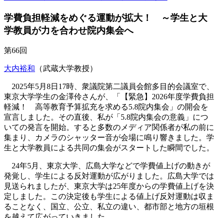
学費負担軽減をめぐる運動が拡大！ ～学生と大
学教員が力を合わせ院内集会へ
第66回
大内裕和
（武蔵大学教授）
2025年5月8日17時、衆議
院第二議員会館多
目的会議室で、
東京大学学生の金澤伶さんが、「【緊急】2026年度学費負担
軽減！ 高等教育予算拡充を求める5.8院内集会」の開会を
宣言しました。その直後、私が「5.8院内集会の意義」につ
いての発言を開始。すると多数のメディア関係者が私の前に
集まり、カメラのシャッター音が会場に鳴り響きました。学
生と大学教員による共同の集会がスタートした瞬間でした。
24年5月、東京大学、広島大学などで学費値上げの動きが
発覚し、学生による反対運動が広がりました。広島大学では
見送られましたが、東京大学は25年度からの学費値上げを決
定しました
。この決定後も学生による値上げ反対運動は収ま
ることなく、国立、公立、私
立の違い、都市部と地方の垣根
を越えて広がっていきました。