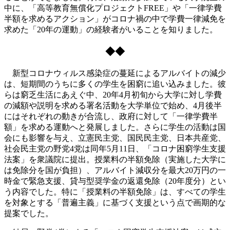
中に、「高等教育無償化プロジェクトFREE」や「一律学費
半額を求めるアクション」がコロナ禍の中で学費一律減免を
求めた「20年の運動」の経験者がいることを知りました。
◆◆
新型コロナウィルス感染症の蔓延によるアルバイトの減少
は、短期間のうちに多くの学生を困窮に追い込みました。彼
らは窮乏生活にあえぐ中、20年4月初旬から大学に対し学費
の減額や説明を求める署名活動を大学単位で始め、4月後半
にはそれぞれの動きが合流し、政府に対して「一律学費半
額」を求める運動へと発展しました。さらに学生の活動は国
会にも影響を与え、立憲民主党、国民民主党、日本共産党、
社会民主党の野党4党は同年5月11日、「コロナ困窮学生支援
法案」を衆議院に提出。授業料の半額免除（実施した大学に
は免除分を国が負担）、アルバイト減収分を最大20万円の一
時金で緊急支援、貸与型奨学金の返還免除（20年度分）とい
う内容でした。特に「授業料の半額免除」は、すべての学生
を対象とする「普遍主義」に基づく支援という点で画期的な
提案でした。