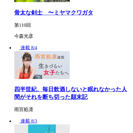
骨太な剣士 〜ミヤマクワガタ
第110回
今森光彦
連載
8/4
四半世紀、毎日飲酒しないと眠れなかった人
間がそれを断ち切った顛末記
雨宮処凛
連載
8/3