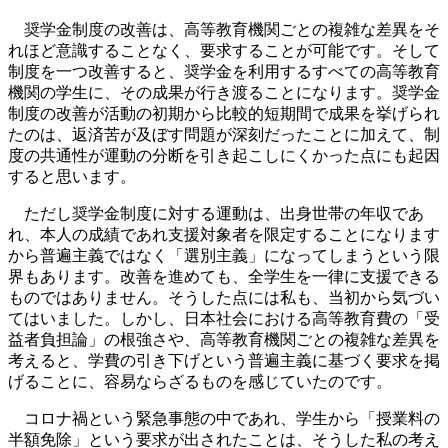
奨学金制度の改善は、高等教育機関ごとの複雑な差異をそ
れほど意識することなく、要求することが可能です。そして
制度を一つ改善すると、奨学金を利用するすべての高等教育
機関の学生に、その成果が行き渡ることになります。奨学金
制度の改善が活動の初期から比較的短期間で成果を挙げられ
たのは、返済苦が及ぼす問題が深刻だったことに加えて、制
度の共通性が運動の分断を引き起こしにくかった点にも起因
すると思います。
ただし奨学金制度に対する運動は、出身世帯の年収であ
れ、本人の成績であれ支援対象者を限定することになります
から普遍主義ではなく「選別主義」になってしまうという限
界もあります。改善を進めても、全学生を一律に支援できる
ものではありません。そうした点には私も、当初から気づい
てはいました。しかし、日本社会における高等教育費の「受
益者負担論」の根強さや、高等教育機関ごとの複雑な差異を
考えると、学費の引き下げという普遍主義に基づく要求を掲
げることに、容易ならざるものを感じていたのです。
コロナ禍という緊急事態の中であれ、学生から「授業料の
半額免除」という要求が出されたことは、そうした私の考え