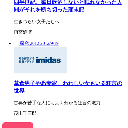
四半世紀、毎日飲酒しないと眠れなかった人
間がそれを断ち切った顛末記
生きづらい女子たちへ
雨宮処凛
探究
2012
2012/
9/19
草食男子や恐妻家、わわしい女もいる狂言の
世界
古典が苦手な人にもよく分かる狂言の魅力
茂山千三郎