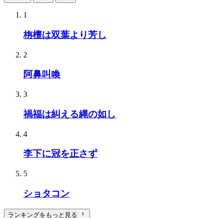
1
栴檀は双葉より芳し
2
阿鼻叫喚
3
禍福は糾える縄の如し
4
李下に冠を正さず
5
ショタコン
ランキングをもっと見る