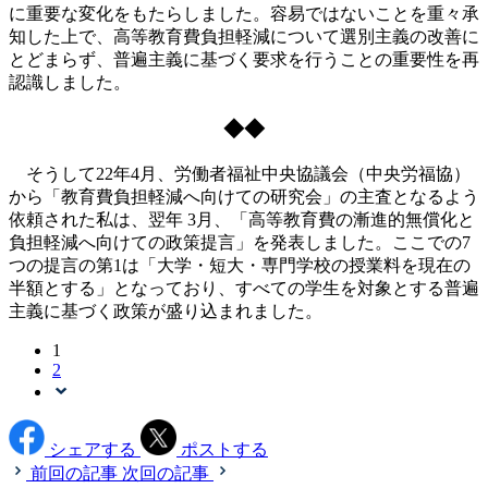
に重要な変化をもたらしました。容易ではないことを重々承
知した上で、高等教育費負担軽減について選別主義の改善に
とどまらず、普遍主義に基づく要求を行うことの重要性を再
認識しました。
◆◆
そうして22年4月、労働者福祉中央協議会（中央労福協）
から「教育費負担軽減へ向けての研究会」の主査となるよう
依頼された私は、翌年 3月、「高等教育費の漸進的無償化と
負担軽減へ向けての政策提言」を発表しました。ここでの7
つの提言の第1は「大学・短大・専門学校の授業料を現在の
半額とする」となっており、すべての学生を対象とする普遍
主義に基づく政策が盛り込まれました。
1
2
シェアする
ポストする
前回の記事
次回の記事