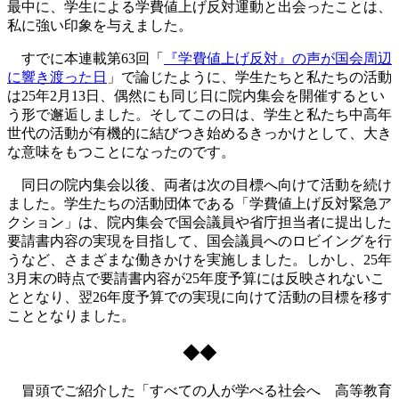
最中に、学生による学費値上げ反対運動と出会ったことは、
私に強い印象を与えました。
すでに本連載第63回「
『学費値上げ反対』の声が国会周辺
に響き渡った日
」で論じたように、学生たちと私たちの活動
は25年2月13日、偶然にも同じ日に院内集会を開催するとい
う形で邂逅しました。そしてこの日は、学生と私たち中高年
世代の活動が有機的に結びつき始めるきっかけとして、大き
な意味をもつことになったのです。
同日の院内集会以後、両者は次の目標へ向けて活動を続け
ました。学生たちの活動団体である「学費値上げ反対緊急ア
クション」は、院内集会で国会議員や省庁担当者に提出した
要請書内容の実現を目指して、国会議員へのロビイングを行
うなど、さまざまな働きかけを実施しました。しかし、25年
3月末の時点で要請書内容が25年度予算には反映されないこ
ととなり、翌26年度予算での実現に向けて活動の目標を移す
こととなりました。
◆◆
冒頭でご紹介した「すべての人が学べる社会へ 高等教育