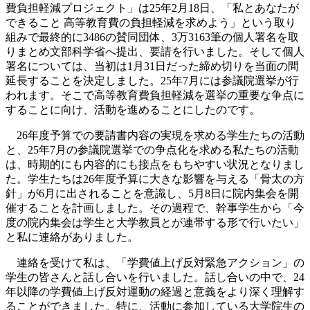
費負担軽減プロジェクト」は25年2月18日、「私とあなたが
できること 高等教育費の負担軽減を求めよう」という取り
組みで最終的に3486の賛同団体、3万3163筆の個人署名を取
りまとめ文部科学省へ提出、要請を行いました。そして個人
署名については、当初は1月31日だった締め切りを当面の間
延長することを決定しました。25年7月には参議院選挙が行
われます。そこで高等教育費負担軽減を選挙の重要な争点に
することに向け、活動を進めることにしたのです。
26年度予算での要請書内容の実現を求める学生たちの活動
と、25年7月の参議院選挙での争点化を求める私たちの活動
は、時期的にも内容的にも接点をもちやすい状況となりまし
た。学生たちは26年度予算に大きな影響を与える「骨太の方
針」が6月に出されることを意識し、5月8日に院内集会を開
催することを計画しました。その過程で、幹事学生から「今
度の院内集会は学生と大学教員とが連帯する形で行いたい」
と私に連絡がありました。
連絡を受けて私は、「学費値上げ反対緊急アクション」の
学生の皆さんと話し合いを行いました。話し合いの中で、24
年以降の学費値上げ反対運動の経過と意義をより深く理解す
ることができました。特に、活動に参加している大学院生の