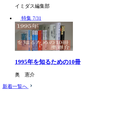
イミダス編集部
特集
7/31
1995年を知るための10冊
奥 憲介
新着一覧へ