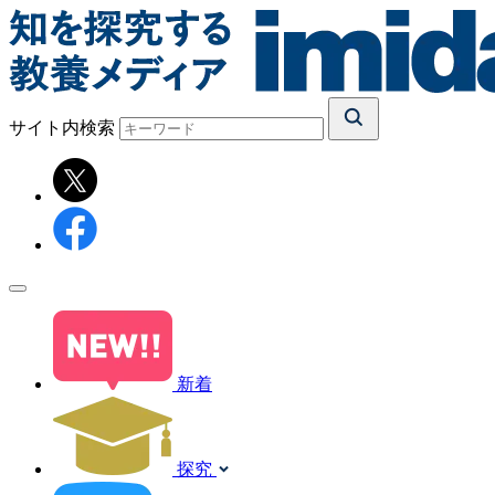
サイト内検索
新着
探究