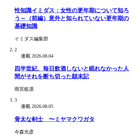
性知識イミダス：女性の更年期について知ろ
う～（前編）意外と知られていない更年期の
基礎知識
イミダス編集部
2
連載
2026.08.04
四半世紀、毎日飲酒しないと眠れなかった人
間がそれを断ち切った顛末記
雨宮処凛
3
連載
2026.08.05
骨太な剣士 〜ミヤマクワガタ
今森光彦