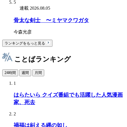
5
連載
2026.08.05
骨太な剣士 〜ミヤマクワガタ
今森光彦
ランキングをもっと見る
ことばランキング
24時間
週間
月間
1
はらたいら クイズ番組でも活躍した人気漫画
家、死去
2
禍福は糾える縄の如し