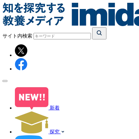
サイト内検索
新着
探究