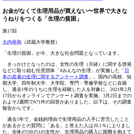
お金がなくて生理用品が買えない〜世界で大きな
うねりをつくる「生理の貧困」
第17回
大内裕和
（武蔵大学教授）
「生理の貧困」が今、大きな社会問題となっています。
きっかけとなったのは、女性の生理（月経）に関する啓発
などに取り組む任意団体「#みんなの生理」が実施した「
日
本の若者の生理に関するアンケート調査
」。国内の高校、短
期大学、四年制大学、大学院、専門・専修学校などに在籍
し、過去1年のうちに生理を経験した人を対象に、2021年2月
17日からオンラインでアンケート調査を実施、3月2日までの
およそ2週間で671件の回答がありました。以下は、その調査
報告からです。
過去1年で、金銭的理由で生理用品の入手に苦労したこと
があるかとの質問に「ある」と答えた人は20.1％に上りまし
た。全体の5分の1の女性が、生理用品の購入に困難を抱えて