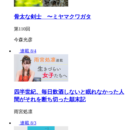
骨太な剣士 〜ミヤマクワガタ
第110回
今森光彦
連載
8/4
四半世紀、毎日飲酒しないと眠れなかった人
間がそれを断ち切った顛末記
雨宮処凛
連載
8/3