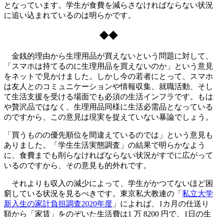
となっています。学生が食費を減らさなければならない状況
に追い込まれているのは明らかです。
◆◆
金銭的理由から生理用品が買えないという問題に対して、
「スマホは持てるのに生理用品を買えないのか」という意見
をネットで見かけました。しかし今の若者にとって、スマホ
は友人とのコミュニケーションや情報収集、就職活動、そし
て生活支援を受ける場面でも必須の生活インフラです。もは
や贅沢品ではなく、生理用品同様に生活必需品となっている
のですから、この意見は現実を捉えていない暴論でしょう。
「買うものの優先順位を間違えているのでは」という意見も
ありました。「学生生活実態調査」の結果で明らかなよう
に、食費までも削らなければならない状況がすでに広がって
いるのですから、その意見も的外れです。
それよりも収入の減少によって、学生がかつてないほど困
窮している状況を見るべきです。東京私大教連の「
私立大学
新入生の家計負担調査2020年度
」によれば、1カ月の仕送り
額から「家賃」をのぞいた生活費は1 万 8200 円で、1日の生