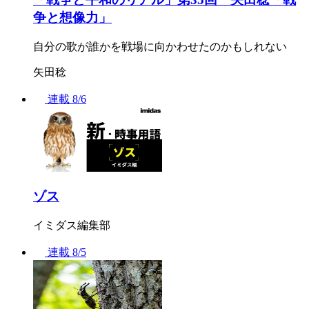
争と想像力」
自分の歌が誰かを戦場に向かわせたのかもしれない
矢田稔
連載
8/6
ゾス
イミダス編集部
連載
8/5