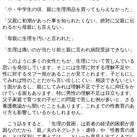
「小・中学生の頃、親に生理用品を買ってもらえなかった」
「父親に初潮があった事を知られたくない。絶対に父親に伝
わるから母親にも言えない」
「母親に生理を汚いと言われた」
「生理は痛いのが当たり前と親に言われ病院受診できない」
このように多くの女性たちが、生理について苦しんでいる
思いを発信しています。そこには生理に対する理解不足や、
性に対するタブー視があることが見てとれます。子どもにし
てみれば性のことだから言い出しにくい、相談できないとい
う面があるし、親にしてみれば理解不足で子どもに抑圧をか
けている面もあります。特に男性の理解不足は目立ちます。
父子家庭で育つ女の子がこの問題で苦しむ例が多いと、さる
養護教諭から聞いたこともあります。これまでの性教育のあ
り方も影響しているかもしれません。
こう話をすると、「生理の貧困」は若者の経済的困窮が原
因なのだから「親／夫のネグレクト・虐待」や「性教育の遅
れ」とは区別して考えては……といった意見も出てくるでし