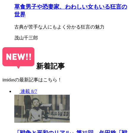
草食男子や恐妻家、わわしい女もいる狂言の
世界
古典が苦手な人にもよく分かる狂言の魅力
茂山千三郎
新着記事
imidasの最新記事はこちら！
連載
8/7
「戦争と平和のリアル」第35回 矢田稔「戦