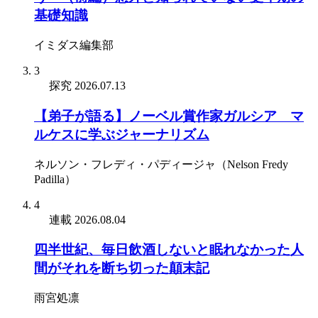
基礎知識
イミダス編集部
3
探究
2026.07.13
【弟子が語る】ノーベル賞作家ガルシア゠マ
ルケスに学ぶジャーナリズム
ネルソン・フレディ・パディージャ（Nelson Fredy
Padilla）
4
連載
2026.08.04
四半世紀、毎日飲酒しないと眠れなかった人
間がそれを断ち切った顛末記
雨宮処凛