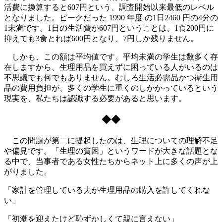
活費に換算すると607円という、調査開始以来最低のレベル
となりました。ピークだった 1990 年度 の1日2460 円の4分の
1未満です。1日の生活費が607円ということは、1食200円に
抑えても3食とれば600円となり、7円しか残りません。
しかも、この額は平均値です。平均未満の学生は数多く存
在しますから、生理用品を買えずに困っている人がいるのは
不思議でも何でもありません。むしろ生活必需品かつ衛生用
品の費用負担が、多くの学生に重くのしかかっているという
現実を、私たちは認識する必要があると思います。
◆◆
この問題が第二に提起したのは、生理についての理解不足
や偏見です。「生理の貧困」というワードが大きな話題とな
る中で、当事者である女性たちからネット上に多くの声が上
がりました。
「家計を管理している夫が生理用品の購入を許してくれな
い」
「初潮を迎えたけど恥ずかしくて親に言えない」