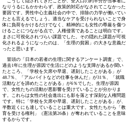
こうして隠されてきたことが、全人口の約半分が当事者に
なりうるにもかかわらず、政策的対応がなされてこなかった
要因です。男性中心主義社会の中で、排除の力学が働いてい
たとも言えるでしょう。適当なケアを受けられないことで身
体に負荷をかけるだけでなく、精神的にも女性の尊厳を傷つ
けることにつながる点で、人権侵害であることは明白です。
まさに可視化されづらい課題でした。その隠れた課題が可視
化されるようになったのは、「生理の貧困」の大きな意義だ
ったと思います。
冒頭の「日本の若者の生理に関するアンケート調査」で、
過去1年に生理が原因で生活にどのような支障があるか聞い
たところ、「学校を欠席や早退、遅刻したことがある」が
48.7％、「アルバイトなどの仕事を休んだ」が31％、「就職
活動などを諦めたことがある」が6％でした。生理が原因
で、女性たちの活動が悪影響を受けていることが分かりま
す。これらは女性の社会進出にも影を落とす深刻な人権問題
です。特に「学校を欠席や早退、遅刻したことがある」が、
半数近くにも達していることは重大です。女性たちから「教
育を受ける権利」（憲法第26条）が奪われていることを意味
するからです。