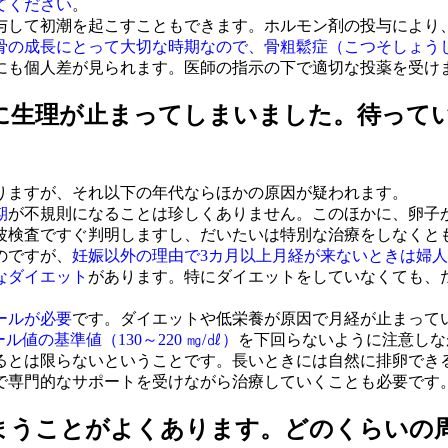
てください
。
して初潮を起こすこともできます。ホルモン剤の投与により
骨の成長にとって大切な時期なので、骨粗鬆症（こつそしょう
にも個人差が見られます。医師の指示の下で適切な投薬を受け
のに生理が止まってしまいました。待って
りますが、それ以下の年代ならほかの原因が疑われます。
期
が不規則になることは珍しくありません。このほかに、卵子
波検査ですぐ判明しますし、だいたいは特別な治療をしなくと
のですが、
妊娠以外の理由で3カ月以上月経が来ないときは婦
なダイエット
があります。特にダイエットをしていなくても、
ールが必要
です。ダイエットや低栄養が原因で月経が止まって
値の基準値（130～220 ㎎/㎗）
を下回らないように注意しな
とは限らないということです。長いときには自然に排卵できる
で専門的なサポートを受けながら治療していくことも必要です
まうことがよくあります。どのくらいの