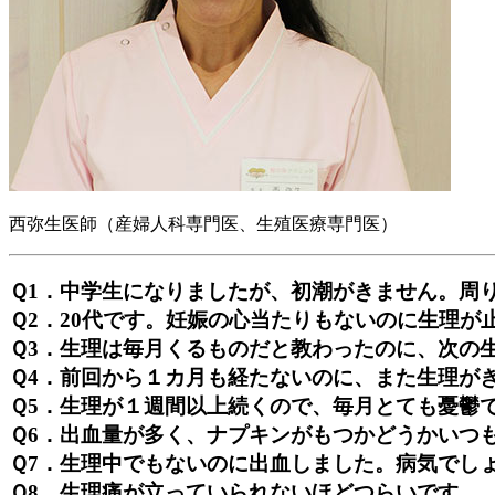
西弥生医師（産婦人科専門医、生殖医療専門医）
Ｑ1．中学生になりましたが、初潮がきません。周
Ｑ2．20代です。妊娠の心当たりもないのに生理
Ｑ3．生理は毎月くるものだと教わったのに、次の
Ｑ4．前回から１カ月も経たないのに、また生理が
Ｑ5．生理が１週間以上続くので、毎月とても憂鬱
Ｑ6．出血量が多く、ナプキンがもつかどうかいつ
Ｑ7．生理中でもないのに出血しました。病気でし
Ｑ8．生理痛が立っていられないほどつらいです。