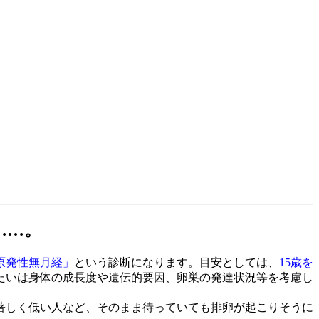
……。
原発性無月経」
という診断になります。目安としては、
15歳を
たいは身体の成長度や遺伝的要因、卵巣の発達状況等を考慮し
著しく低い人など、そのまま待っていても排卵が起こりそうに