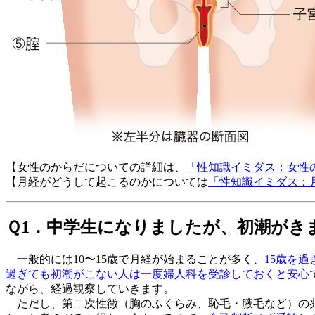
【女性のからだについての詳細は、
「性知識イミダス：女性
【月経がどうして起こるのかについては
「性知識イミダス：
Ｑ1．中学生になりましたが、初潮がき
一般的には10〜15歳で月経が始まることが多く、
15歳を
過ぎても初潮がこない人は一度婦人科を受診しておくと安心
ながら、経過観察していきます。
ただし、第二次性徴（胸のふくらみ、恥毛・腋毛など）の兆