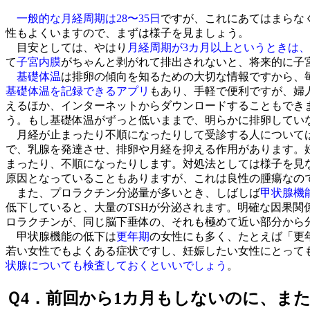
一般的な月経周期は28〜35日
ですが、これにあてはまらな
性もよくいますので、まずは様子を見ましょう。
目安としては、やはり
月経周期が3カ月以上というときは
て
子宮内膜
がちゃんと剥がれて排出されないと、将来的に子
基礎体温
は排卵の傾向を知るための大切な情報ですから、
基礎体温を記録できるアプリ
もあり、手軽で便利ですが、婦
えるほか、インターネットからダウンロードすることもでき
う。もし基礎体温がずっと低いままで、明らかに排卵してい
月経が止まったり不順になったりして受診する人について
で、乳腺を発達させ、排卵や月経を抑える作用があります。
まったり、不順になったりします。対処法としては様子を見
原因となっていることもありますが、これは良性の腫瘍なの
また、プロラクチン分泌量が多いとき、しばしば
甲状腺機
低下していると、大量のTSHが分泌されます。明確な因果関
ロラクチンが、同じ脳下垂体の、それも極めて近い部分から
甲状腺機能の低下は
更年期
の女性にも多く、たとえば「更
若い女性でもよくある症状ですし、妊娠したい女性にとっても
状腺についても検査しておくといいでしょう
。
Ｑ4．前回から1カ月もしないのに、ま