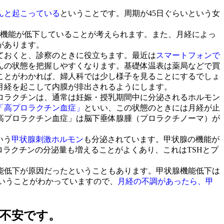
んと起こっている
ということです。周期が45日ぐらいという女
機能が低下していることが考えられます。また、月経によっ
があります。
ておくと、診察のときに役立ちます。最近は
スマートフォンで
んの状態を把握しやすくなります。基礎体温表は薬局などで買
ことがわかれば、婦人科では少し様子を見ることにするでしょ
月経を起こして内膜が排出されるようにします。
ロラクチンは、通常は妊娠・授乳期間中に分泌されるホルモン
「高プロラクチン血症」
といい、この状態のときには月経が止
高プロラクチン血症」は脳下垂体腺腫（プロラクチノーマ）が
いう
甲状腺刺激ホルモン
も分泌されています。甲状腺の機能が
ロラクチンの分泌量も増えることがよくあり、これはTSHとプ
能低下が原因だったということもあります。甲状腺機能低下は
ということがわかっていますので、
月経の不調があったら、甲
か不安です。