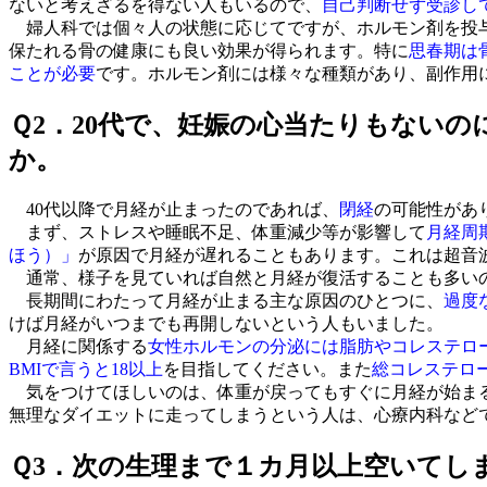
ないと考えざるを得ない人もいるので、
自己判断せず受診し
婦人科では個々人の状態に応じてですが、ホルモン剤を投与
保たれる骨の健康にも良い効果が得られます。特に
思春期は
ことが必要
です。ホルモン剤には様々な種類があり、副作用
Ｑ2．20代で、妊娠の心当たりもない
か。
40代以降で月経が止まったのであれば、
閉経
の可能性があ
まず、ストレスや睡眠不足、体重減少等が影響して
月経周
ほう）」
が原因で月経が遅れることもあります。これは超音
通常、様子を見ていれば自然と月経が復活することも多い
長期間にわたって月経が止まる主な原因のひとつに、
過度
けば月経がいつまでも再開しないという人もいました。
月経に関係する
女性ホルモンの分泌には脂肪やコレステロ
BMI
で言うと18以上
を目指してください。また
総コレステロール
気をつけてほしいのは、体重が戻ってもすぐに月経が始まる
無理なダイエットに走ってしまうという人は、心療内科など
Ｑ3．次の生理まで１カ月以上空いてし