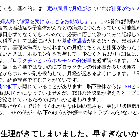
くても、基本的には
一定の周期で月経がきていれば排卵がちゃ
、婦人科で診察を受けることをお勧めします
。この場合は卵巣の
宮内膜増殖症や子宮体がんなどの病気につながっていく可能性
毎日必ずでなくてもいいので、必要に応じて測ってみて記録し
人科医としては紙に記入した
基礎体温表
があるほうが、患者さ
ます。基礎体温表からそれまでの月経でちゃんと排卵があった
ないときは、ホルモン剤を投与して、少なくとも3カ月に1回は
は、
プロラクチンというホルモンの分泌量
を必ず調べます。プ
妊娠・出産期ではないのにプロラクチンの分泌量が多い状態を
ながらホルモン剤を投与して、月経が起きるようにします。「
で、経過観察ですむことが多いです。
能の低下
が隠れていることがあります。脳下垂体からは
TSH
と
係は明らかになっていませんが、TSHの分泌量が増えると、プ
分泌されているためではないかと思われます。
年期だから」で片付けられがちな体調の悪さも、実は甲状腺機
、TSHの値が2.5以下のほうが妊娠中の諸トラブルが少ない
た生理がきてしまいました。早すぎない