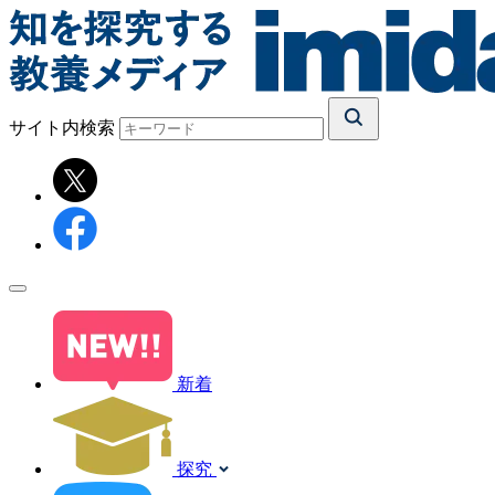
サイト内検索
新着
探究