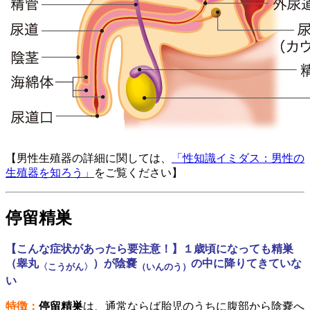
【男性生殖器の詳細に関しては、
「性知識イミダス：男性の
生殖器を知ろう」
をご覧ください】
停留精巣
【こんな症状があったら要注意！】１歳頃になっても精巣
（睾丸
）が陰嚢
の中に降りてきていな
〈こうがん〉
（いんのう）
い
特徴：
停留精巣
は、通常ならば胎児のうちに腹部から陰嚢へ