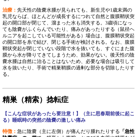
治療：
先天性の陰嚢水腫が見られても、新生児や1歳未満の
乳児ならば、ほとんどが成長するにつれて自然と腹膜鞘状突
起の開口部が閉じて、溜まった水も消失する。3歳頃になっ
ても陰嚢がふくらんでいたり、痛みがあったりする（鼠径ヘ
ルニアを起こしている可能性がある）場合は、腹膜鞘状突起
の開口部を糸で結び、閉じる手術が検討される。なお、腹膜
鞘状突起が閉じていない段階で水を抜いても、すぐにまた腹
膜から水が降りてきてしまうため、効果がない。後天性の陰
嚢水腫は自然に治ることはないため、必要な場合は吸引して
水を抜いたり、手術で精巣鞘膜の過剰な部分を切除したりす
る。
精巣（精索）捻転症
【こんな症状があったら要注意！】（主に思春期前後に起こ
る）睡眠時の突然の陰嚢の激しい痛み
特徴：
急に陰嚢（主に左側）が痛んだり腫れたりする
「急性