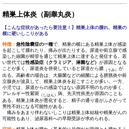
精巣上体炎（副睾丸炎）
【こんな症状があったら要注意！】精巣上体の腫れ、精巣の
横に硬いしこりがある
特徴：
急性陰嚢症の一種
で、精巣の横にある精巣上体が感染
を起こして腫れたり、痛みが出たりする。尿道や前立腺で感
染した細菌が精管を通じて精巣上体に達すると発症する。若
い世代では
性感染症（クラミジア、淋菌など）
が原因となる
ことが多く、尿道炎を併発していると尿道から膿
が
（うみ）
出る。高齢者の場合は、大腸菌などの細菌による膀胱炎や前
立腺炎が波及して、精巣上体炎を起こすことが多い。一方、
小児では、尿道からの感染ではない原因不明のものが多く、
アレルギー性紫斑
病、先天性疾患が原因のことも
（しはん）
ある。精巣上体炎が悪化すると、精子の通り道がふさがって
男性不妊になる可能性がある。
痛みをあまり伴わないしこりは精巣上体結核や精巣がんの
可能性もあり、泌尿器科への早期受診が求められる。