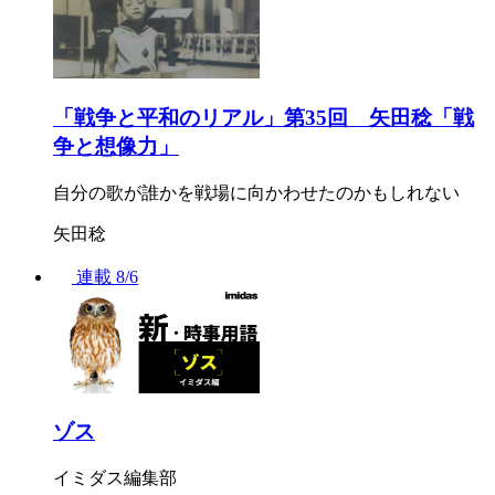
「戦争と平和のリアル」第35回 矢田稔「戦
争と想像力」
自分の歌が誰かを戦場に向かわせたのかもしれない
矢田稔
連載
8/6
ゾス
イミダス編集部