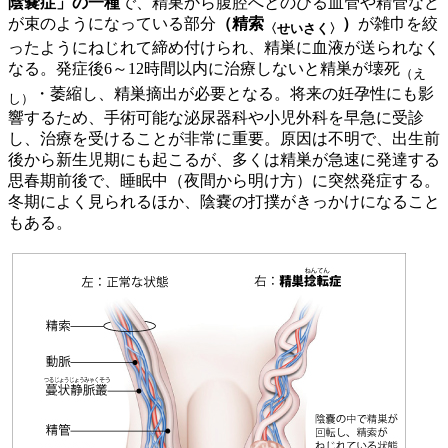
陰嚢症」の一種
で、精巣から腹腔へとのびる血管や精管など
が束のようになっている部分
（精索
）
が雑巾を絞
〈せいさく〉
ったようにねじれて締め付けられ、精巣に血液が送られなく
なる。発症後6～12時間以内に治療しないと精巣が壊死
（え
・萎縮し、精巣摘出が必要となる。将来の妊孕性にも影
し）
響するため、手術可能な泌尿器科や小児外科を早急に受診
し、治療を受けることが非常に重要。原因は不明で、出生前
後から新生児期にも起こるが、多くは精巣が急速に発達する
思春期前後で、睡眠中（夜間から明け方）に突然発症する。
冬期によく見られるほか、陰嚢の打撲がきっかけになること
もある。