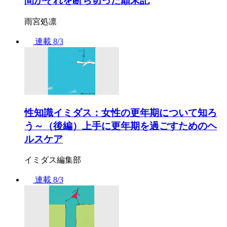
間がそれを断ち切った顛末記
雨宮処凛
連載
8/3
性知識イミダス：女性の更年期について知ろ
う～（後編）上手に更年期を過ごすためのヘ
ルスケア
イミダス編集部
連載
8/3