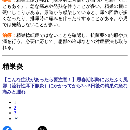
症状：
精巣上体が腫れ（基本的に片側だが両側とも腫れるこ
ともある）、急な痛みや発熱を伴うことが多い。精巣の横に
硬いしこりがある。尿道から感染していると、尿の回数が多
くなったり、排尿時に痛みを伴ったりすることがある。小児
では発熱しないことが多い。
治療：
精巣捻転症ではないことを確認し、抗菌薬の内服や点
滴を行う。必要に応じて、患部の冷却などの対症療法も取ら
れる。
精巣炎
【こんな症状があったら要注意！】思春期以降におたふく風
邪（流行性耳下腺炎）にかかってから3～5日後の精巣の急な
痛みと腫れ
1
2
3