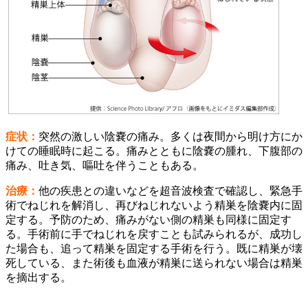
症状：
突然の激しい陰嚢の痛み。多くは夜間から明け方にか
けての睡眠時に起こる。痛みとともに陰嚢の腫れ、下腹部の
痛み、吐き気、嘔吐を伴うこともある。
治療：
他の疾患との違いなどを超音波検査で確認し、緊急手
術でねじれを解消し、再びねじれないよう精巣を陰嚢内に固
定する。予防のため、痛みがない側の精巣も同様に固定す
る。手術前に手でねじれを戻すことも試みられるが、成功し
た場合も、追って精巣を固定する手術を行う。既に精巣が壊
死している、また術後も血液が精巣に送られない場合は精巣
を摘出する。