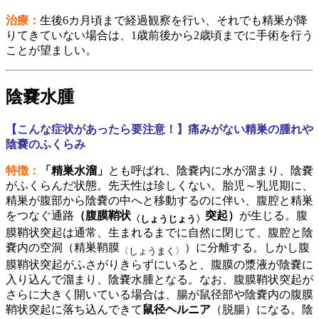
治療：
生後6カ月頃まで経過観察を行い、それでも精巣が降
りてきていない場合は、1歳前後から2歳頃までに手術を行う
ことが望ましい。
陰嚢水腫
【こんな症状があったら要注意！】痛みがない精巣の腫れや
陰嚢のふくらみ
特徴：
「精巣水溜」
とも呼ばれ、陰嚢内に水が溜まり、陰嚢
がふくらんだ状態。先天性は珍しくない。胎児～乳児期に、
精巣が腹部から陰嚢の中へと移動するのに伴い、腹腔と精巣
をつなぐ通路
（腹膜鞘状
突起）
が生じる。腹
〈しょうじょう〉
膜鞘状突起は通常、生まれるまでに自然に閉じて、腹腔と陰
嚢内の空洞（精巣鞘膜
）に分離する。しかし腹
〈しょうまく〉
膜鞘状突起がふさがりきらずにいると、腹膜の漿液が陰嚢に
入り込んで溜まり、陰嚢水腫となる。なお、腹膜鞘状突起が
さらに大きく開いている場合は、腸が鼠径部や陰嚢内の腹膜
鞘状突起に落ち込んできて
鼠径ヘルニア
（脱腸）になる。陰