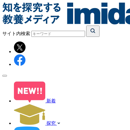
サイト内検索
新着
探究