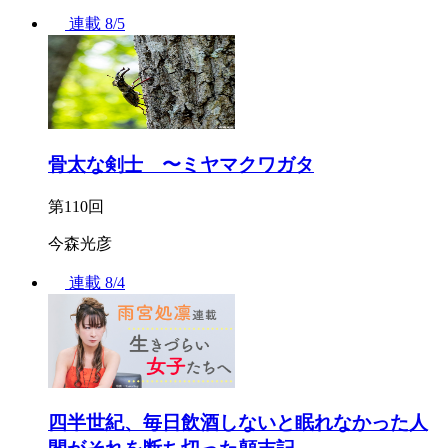
連載
8/5
骨太な剣士 〜ミヤマクワガタ
第110回
今森光彦
連載
8/4
四半世紀、毎日飲酒しないと眠れなかった人