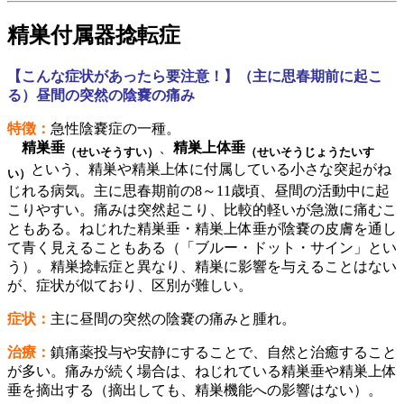
精巣付属器捻転症
【こんな症状があったら要注意！】（主に思春期前に起こ
る）昼間の突然の陰嚢の痛み
特徴：
急性陰嚢症の一種。
精巣垂
、
精巣上体垂
（せいそうすい）
（せいそうじょうたいす
という、精巣や精巣上体に付属している小さな突起がね
い）
じれる病気。主に思春期前の8～11歳頃、昼間の活動中に起
こりやすい。痛みは突然起こり、比較的軽いが急激に痛むこ
ともある。ねじれた精巣垂・精巣上体垂が陰嚢の皮膚を通し
て青く見えることもある（「ブルー・ドット・サイン」とい
う）。精巣捻転症と異なり、精巣に影響を与えることはない
が、症状が似ており、区別が難しい。
症状：
主に昼間の突然の陰嚢の痛みと腫れ。
治療：
鎮痛薬投与や安静にすることで、自然と治癒すること
が多い。痛みが続く場合は、ねじれている精巣垂や精巣上体
垂を摘出する（摘出しても、精巣機能への影響はない）。