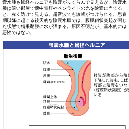
嚢水腫も鼠経ヘルニアも陰嚢がふくらんで見えるが、陰嚢水
腫は暗い部屋で懐中電灯やペンライトの光を陰嚢に当てる
と、赤く透けて見える。超音波でも診断がつけられる。思春
期以降に起こる後天的な陰嚢水腫では、腹膜鞘状突起が閉じ
た状態で精巣鞘膜に水が溜まる。原因不明だが、基本的には
悪性ではない。