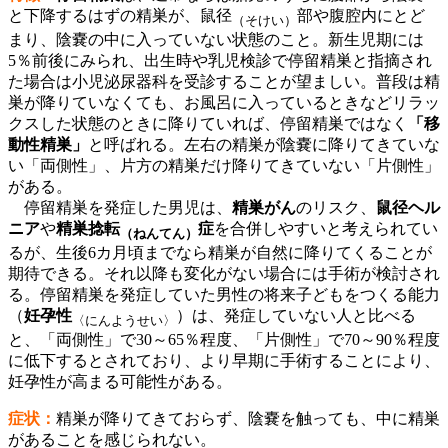
と下降するはずの精巣が、鼠径
部や腹腔内にとど
（そけい）
まり、陰嚢の中に入っていない状態のこと。新生児期には
5％前後にみられ、出生時や乳児検診で停留精巣と指摘され
た場合は小児泌尿器科を受診することが望ましい。普段は精
巣が降りていなくても、お風呂に入っているときなどリラッ
クスした状態のときに降りていれば、停留精巣ではなく
「移
動性精巣」
と呼ばれる。左右の精巣が陰嚢に降りてきていな
い「両側性」、片方の精巣だけ降りてきていない「片側性」
がある。
停留精巣を発症した男児は、
精巣がん
のリスク、
鼠径ヘル
ニア
や
精巣捻転
症
を合併しやすいと考えられてい
（ねんてん）
るが、生後6カ月頃までなら精巣が自然に降りてくることが
期待できる。それ以降も変化がない場合には手術が検討され
る。停留精巣を発症していた男性の将来子どもをつくる能力
（
妊孕性
）は、発症していない人と比べる
〈にんようせい〉
と、「両側性」で30～65％程度、「片側性」で70～90％程度
に低下するとされており、より早期に手術することにより、
妊孕性が高まる可能性がある。
症状：
精巣が降りてきておらず、陰嚢を触っても、中に精巣
があることを感じられない。