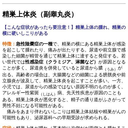
精巣上体炎（副睾丸炎）
【こんな症状があったら要注意！】精巣上体の腫れ、精巣の
横に硬いしこりがある
特徴：
急性陰嚢症の一種
で、精巣の横にある精巣上体が感染
を起こして腫れたり、痛みが出たりする。尿道や前立腺で感
染した細菌が精管を通じて精巣上体に達すると発症する。若
い世代では
性感染症（クラミジア、淋菌など）
が原因となる
ことが多く、尿道炎を併発していると尿道から膿
が
（うみ）
出る。高齢者の場合は、大腸菌などの細菌による膀胱炎や前
立腺炎が波及して、精巣上体炎を起こすことが多い。一方、
小児では、尿道からの感染ではない原因不明のものが多く、
アレルギー性紫斑
病、先天性疾患が原因のことも
（しはん）
ある。精巣上体炎が悪化すると、精子の通り道がふさがって
男性不妊になる可能性がある。
痛みをあまり伴わないしこりは精巣上体結核や精巣がんの
可能性もあり、泌尿器科への早期受診が求められる。