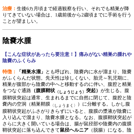
治療：
生後6カ月頃まで経過観察を行い、それでも精巣が降
りてきていない場合は、1歳前後から2歳頃までに手術を行う
ことが望ましい。
陰嚢水腫
【こんな症状があったら要注意！】痛みがない精巣の腫れや
陰嚢のふくらみ
特徴：
「精巣水溜」
とも呼ばれ、陰嚢内に水が溜まり、陰嚢
がふくらんだ状態。先天性は珍しくない。胎児～乳児期に、
精巣が腹部から陰嚢の中へと移動するのに伴い、腹腔と精巣
をつなぐ通路
（腹膜鞘状
突起）
が生じる。腹
〈しょうじょう〉
膜鞘状突起は通常、生まれるまでに自然に閉じて、腹腔と陰
嚢内の空洞（精巣鞘膜
）に分離する。しかし腹
〈しょうまく〉
膜鞘状突起がふさがりきらずにいると、腹膜の漿液が陰嚢に
入り込んで溜まり、陰嚢水腫となる。なお、腹膜鞘状突起が
さらに大きく開いている場合は、腸が鼠径部や陰嚢内の腹膜
鞘状突起に落ち込んできて
鼠径ヘルニア
（脱腸）になる。陰