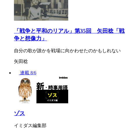
「戦争と平和のリアル」第35回 矢田稔「戦
争と想像力」
自分の歌が誰かを戦場に向かわせたのかもしれない
矢田稔
連載
8/6
ゾス
イミダス編集部