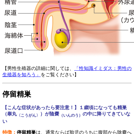
【男性生殖器の詳細に関しては、
「性知識イミダス：男性の
生殖器を知ろう」
をご覧ください】
停留精巣
【こんな症状があったら要注意！】１歳頃になっても精巣
（睾丸
）が陰嚢
の中に降りてきていな
〈こうがん〉
（いんのう）
い
特徴：
停留精巣
は、通常ならば胎児のうちに腹部から陰嚢へ