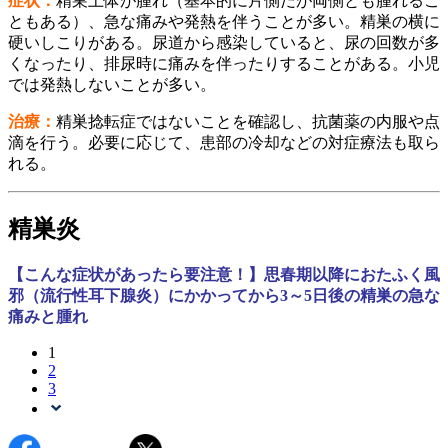
症状：
精巣上体が腫れ（基本的に片側だが両側とも腫れるこ
ともある）、急な痛みや発熱を伴うことが多い。精巣の横に
硬いしこりがある。尿道から感染していると、尿の回数が多
くなったり、排尿時に痛みを伴ったりすることがある。小児
では発熱しないことが多い。
治療：
精巣捻転症ではないことを確認し、抗菌薬の内服や点
滴を行う。必要に応じて、患部の冷却などの対症療法も取ら
れる。
精巣炎
【こんな症状があったら要注意！】思春期以降におたふく風
邪（流行性耳下腺炎）にかかってから3～5日後の精巣の急な
痛みと腫れ
1
2
3