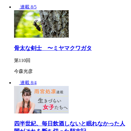
連載
8/5
骨太な剣士 〜ミヤマクワガタ
第110回
今森光彦
連載
8/4
四半世紀、毎日飲酒しないと眠れなかった人