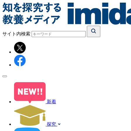
サイト内検索
新着
探究