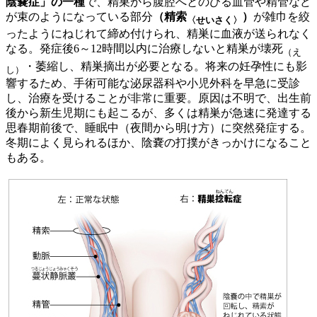
陰嚢症」の一種
で、精巣から腹腔へとのびる血管や精管など
が束のようになっている部分
（精索
）
が雑巾を絞
〈せいさく〉
ったようにねじれて締め付けられ、精巣に血液が送られなく
なる。発症後6～12時間以内に治療しないと精巣が壊死
（え
・萎縮し、精巣摘出が必要となる。将来の妊孕性にも影
し）
響するため、手術可能な泌尿器科や小児外科を早急に受診
し、治療を受けることが非常に重要。原因は不明で、出生前
後から新生児期にも起こるが、多くは精巣が急速に発達する
思春期前後で、睡眠中（夜間から明け方）に突然発症する。
冬期によく見られるほか、陰嚢の打撲がきっかけになること
もある。