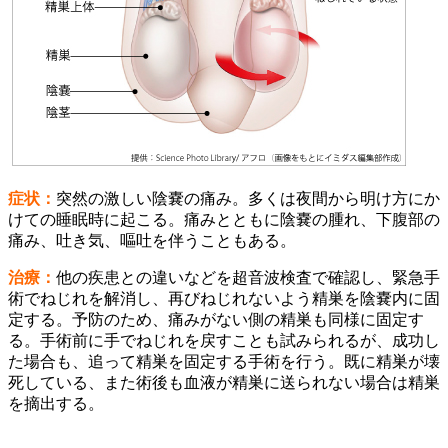
症状：
突然の激しい陰嚢の痛み。多くは夜間から明け方にか
けての睡眠時に起こる。痛みとともに陰嚢の腫れ、下腹部の
痛み、吐き気、嘔吐を伴うこともある。
治療：
他の疾患との違いなどを超音波検査で確認し、緊急手
術でねじれを解消し、再びねじれないよう精巣を陰嚢内に固
定する。予防のため、痛みがない側の精巣も同様に固定す
る。手術前に手でねじれを戻すことも試みられるが、成功し
た場合も、追って精巣を固定する手術を行う。既に精巣が壊
死している、また術後も血液が精巣に送られない場合は精巣
を摘出する。