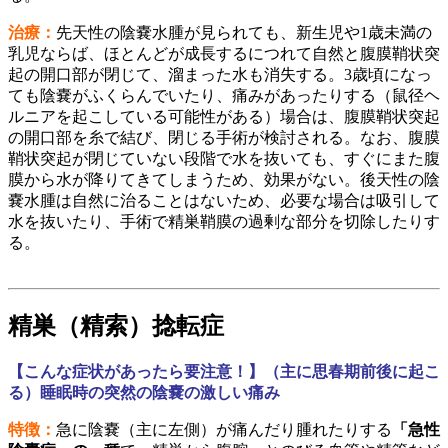
治療：
先天性の陰嚢水腫が見られても、新生児や1歳未満の
乳児ならば、ほとんどが成長するにつれて自然と腹膜鞘状突
起の開口部が閉じて、溜まった水も消失する。3歳頃になっ
ても陰嚢がふくらんでいたり、痛みがあったりする（鼠径ヘ
ルニアを起こしている可能性がある）場合は、腹膜鞘状突起
の開口部を糸で結び、閉じる手術が検討される。なお、腹膜
鞘状突起が閉じていない段階で水を抜いても、すぐにまた腹
膜から水が降りてきてしまうため、効果がない。後天性の陰
嚢水腫は自然に治ることはないため、必要な場合は吸引して
水を抜いたり、手術で精巣鞘膜の過剰な部分を切除したりす
る。
精巣（精索）捻転症
【こんな症状があったら要注意！】（主に思春期前後に起こ
る）睡眠時の突然の陰嚢の激しい痛み
特徴：
急に陰嚢（主に左側）が痛んだり腫れたりする
「急性