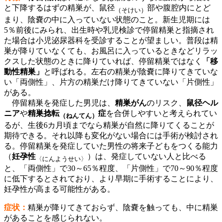
と下降するはずの精巣が、鼠径
部や腹腔内にとど
（そけい）
まり、陰嚢の中に入っていない状態のこと。新生児期には
5％前後にみられ、出生時や乳児検診で停留精巣と指摘され
た場合は小児泌尿器科を受診することが望ましい。普段は精
巣が降りていなくても、お風呂に入っているときなどリラッ
クスした状態のときに降りていれば、停留精巣ではなく
「移
動性精巣」
と呼ばれる。左右の精巣が陰嚢に降りてきていな
い「両側性」、片方の精巣だけ降りてきていない「片側性」
がある。
停留精巣を発症した男児は、
精巣がん
のリスク、
鼠径ヘル
ニア
や
精巣捻転
症
を合併しやすいと考えられてい
（ねんてん）
るが、生後6カ月頃までなら精巣が自然に降りてくることが
期待できる。それ以降も変化がない場合には手術が検討され
る。停留精巣を発症していた男性の将来子どもをつくる能力
（
妊孕性
）は、発症していない人と比べる
〈にんようせい〉
と、「両側性」で30～65％程度、「片側性」で70～90％程度
に低下するとされており、より早期に手術することにより、
妊孕性が高まる可能性がある。
症状：
精巣が降りてきておらず、陰嚢を触っても、中に精巣
があることを感じられない。