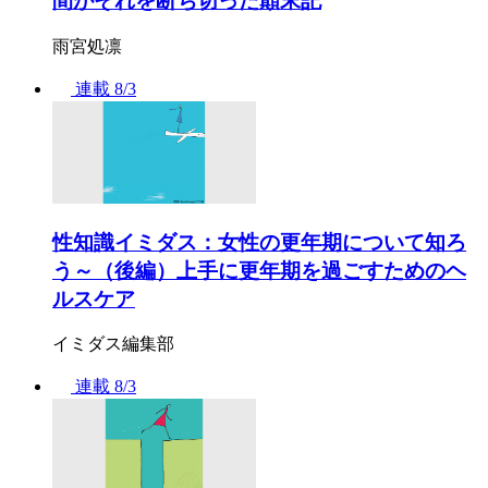
間がそれを断ち切った顛末記
雨宮処凛
連載
8/3
性知識イミダス：女性の更年期について知ろ
う～（後編）上手に更年期を過ごすためのヘ
ルスケア
イミダス編集部
連載
8/3