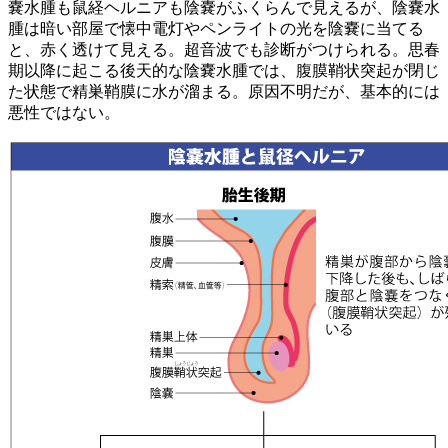
嚢水腫も鼠経ヘルニアも陰嚢がふくらんで見えるが、陰嚢水
腫は暗い部屋で懐中電灯やペンライトの光を陰嚢に当てる
と、赤く透けて見える。超音波でも診断がつけられる。思春
期以降に起こる後天的な陰嚢水腫では、腹膜鞘状突起が閉じ
た状態で精巣鞘膜に水が溜まる。原因不明だが、基本的には
悪性ではない。