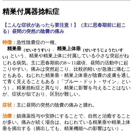
精巣付属器捻転症
【こんな症状があったら要注意！】（主に思春期前に起こ
る）昼間の突然の陰嚢の痛み
特徴：
急性陰嚢症の一種。
精巣垂
、
精巣上体垂
（せいそうすい）
（せいそうじょうたいす
という、精巣や精巣上体に付属している小さな突起がね
い）
じれる病気。主に思春期前の8～11歳頃、昼間の活動中に起
こりやすい。痛みは突然起こり、比較的軽いが急激に痛むこ
ともある。ねじれた精巣垂・精巣上体垂が陰嚢の皮膚を通し
て青く見えることもある（「ブルー・ドット・サイン」とい
う）。精巣捻転症と異なり、精巣に影響を与えることはない
が、症状が似ており、区別が難しい。
症状：
主に昼間の突然の陰嚢の痛みと腫れ。
治療：
鎮痛薬投与や安静にすることで、自然と治癒すること
が多い。痛みが続く場合は、ねじれている精巣垂や精巣上体
垂を摘出する（摘出しても、精巣機能への影響はない）。