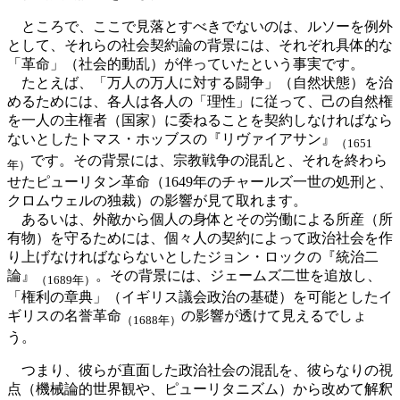
ところで、ここで見落とすべきでないのは、ルソーを例外
として、それらの社会契約論の背景には、それぞれ具体的な
「革命」（社会的動乱）が伴っていたという事実です。
たとえば、「万人の万人に対する闘争」（自然状態）を治
めるためには、各人は各人の「理性」に従って、己の自然権
を一人の主権者（国家）に委ねることを契約しなければなら
ないとしたトマス・ホッブスの『リヴァイアサン』
（1651
です。その背景には、宗教戦争の混乱と、それを終わら
年）
せたピューリタン革命（1649年のチャールズ一世の処刑と、
クロムウェルの独裁）の影響が見て取れます。
あるいは、外敵から個人の身体とその労働による所産（所
有物）を守るためには、個々人の契約によって政治社会を作
り上げなければならないとしたジョン・ロックの『統治二
論』
。その背景には、ジェームズ二世を追放し、
（1689年）
「権利の章典」（イギリス議会政治の基礎）を可能としたイ
ギリスの名誉革命
の影響が透けて見えるでしょ
（1688年）
う。
つまり、彼らが直面した政治社会の混乱を、彼らなりの視
点（機械論的世界観や、ピューリタニズム）から改めて解釈