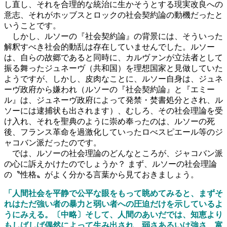
し直し、それを合理的な統治に生かそうとする現実改良への
意志、それがホッブスとロックの社会契約論の動機だったと
いうことです。
しかし、ルソーの『社会契約論』の背景には、そういった
解釈すべき社会的動乱は存在していませんでした。ルソー
は、自らの故郷であると同時に、カルヴァンが立法者として
振る舞ったジュネーヴ（共和国）を理想国家と見做していた
ようですが、しかし、皮肉なことに、ルソー自身は、ジュネ
ーヴ政府から嫌われ（ルソーの『社会契約論』と『エミー
ル』は、ジュネーヴ政府によって発禁・焚書処分とされ、ル
ソーには逮捕状も出されます）、むしろ、その社会理論を受
け入れ、それを聖典のように崇め奉ったのは、ルソーの死
後、フランス革命を過激化していったロべスピエール等のジ
ャコバン派だったのです。
では、ルソーの社会理論のどんなところが、ジャコバン派
の心に訴えかけたのでしょうか？ まず、ルソーの社会理論
の〝性格〟がよく分かる言葉から見ておきましょう。
「人間社会を平静で公平な眼をもって眺めてみると、まずそ
れはただ強い者の暴力と弱い者への圧迫だけを示しているよ
うにみえる。〔中略〕そして、人間のあいだでは、知恵より
もしばしば偶然によって生み出され、弱さあるいは強さ、富