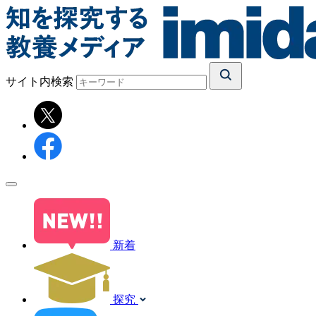
サイト内検索
新着
探究