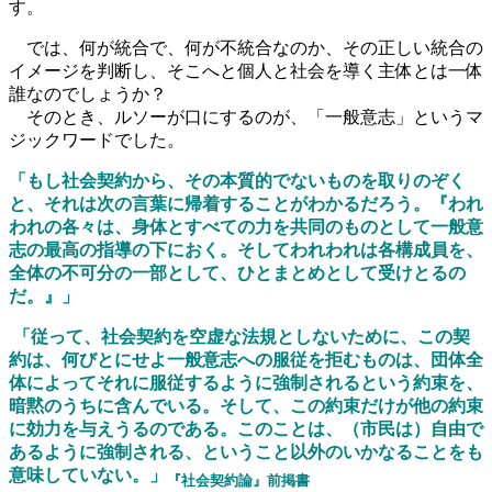
す。
では、何が統合で、何が不統合なのか、その正しい統合の
イメージを判断し、そこへと個人と社会を導く主体とは一体
誰なのでしょうか？
そのとき、ルソーが口にするのが、「一般意志」というマ
ジックワードでした。
「もし社会契約から、その本質的でないものを取りのぞく
と、それは次の言葉に帰着することがわかるだろう。『われ
われの各々は、身体とすべての力を共同のものとして一般意
志の最高の指導の下におく。そしてわれわれは各構成員を、
全体の不可分の一部として、ひとまとめとして受けとるの
だ。』」
「従って、社会契約を空虚な法規としないために、この契
約は、何びとにせよ一般意志への服従を拒むものは、団体全
体によってそれに服従するように強制されるという約束を、
暗黙のうちに含んでいる。そして、この約束だけが他の約束
に効力を与えうるのである。このことは、（市民は）自由で
あるように強制される、ということ以外のいかなることをも
意味していない。」
『社会契約論』前掲書