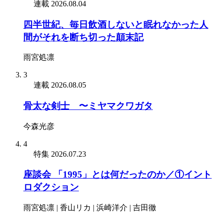
連載
2026.08.04
四半世紀、毎日飲酒しないと眠れなかった人
間がそれを断ち切った顛末記
雨宮処凛
3
連載
2026.08.05
骨太な剣士 〜ミヤマクワガタ
今森光彦
4
特集
2026.07.23
座談会 「1995」とは何だったのか／①イント
ロダクション
雨宮処凛 | 香山リカ | 浜崎洋介 | 吉田徹