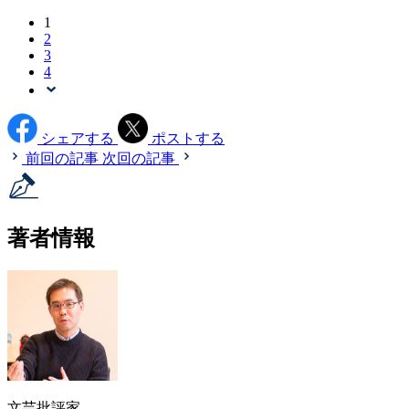
1
2
3
4
シェアする
ポストする
前回の記事
次回の記事
著者情報
文芸批評家