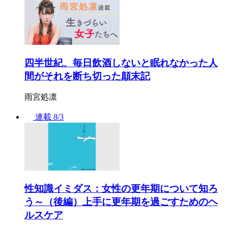
四半世紀、毎日飲酒しないと眠れなかった人
間がそれを断ち切った顛末記
雨宮処凛
連載
8/3
性知識イミダス：女性の更年期について知ろ
う～（後編）上手に更年期を過ごすためのヘ
ルスケア