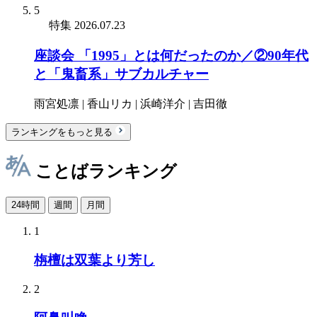
5
特集
2026.07.23
座談会 「1995」とは何だったのか／②90年代
と「鬼畜系」サブカルチャー
雨宮処凛 | 香山リカ | 浜崎洋介 | 吉田徹
ランキングをもっと見る
ことばランキング
24時間
週間
月間
1
栴檀は双葉より芳し
2