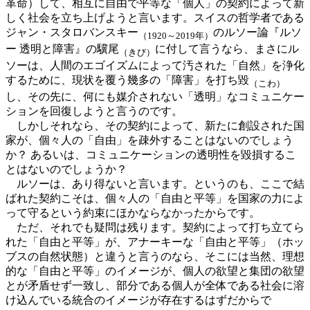
革命）して、相互に自由で平等な「個人」の契約によって新
しく社会を立ち上げようと言います。スイスの哲学者である
ジャン・スタロバンスキー
のルソー論『ルソ
（1920～2019年）
ー 透明と障害』の驥尾
に付して言うなら、まさにル
（きび）
ソーは、人間のエゴイズムによって汚された「自然」を浄化
するために、現状を覆う幾多の「障害」を打ち毀
（こわ）
し、その先に、何にも媒介されない「透明」なコミュニケー
ションを回復しようと言うのです。
しかしそれなら、その契約によって、新たに創設された国
家が、個々人の「自由」を疎外することはないのでしょう
か？ あるいは、コミュニケーションの透明性を毀損するこ
とはないのでしょうか？
ルソーは、あり得ないと言います。というのも、ここで結
ばれた契約こそは、個々人の「自由と平等」を国家の力によ
って守るという約束にほかならなかったからです。
ただ、それでも疑問は残ります。契約によって打ち立てら
れた「自由と平等」が、アナーキーな「自由と平等」（ホッ
ブスの自然状態）と違うと言うのなら、そこには当然、理想
的な「自由と平等」のイメージが、個人の欲望と集団の欲望
とが矛盾せず一致し、部分である個人が全体である社会に溶
け込んでいる統合のイメージが存在するはずだからで