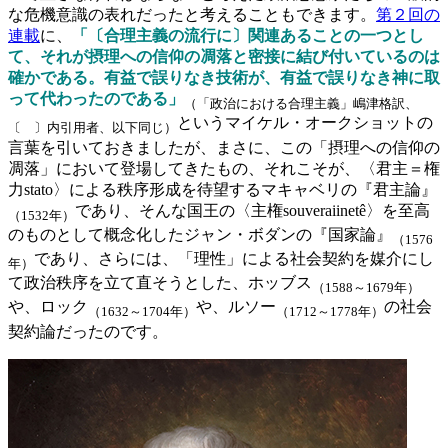
な危機意識の表れだったと考えることもできます。
第２回の
連載
に、
「〔合理主義の流行に〕関連あることの一つとし
て、それが摂理への信仰の凋落と密接に結び付いているのは
確かである。有益で誤りなき技術が、有益で誤りなき神に取
って代わったのである」
（「政治における合理主義」嶋津格訳、
というマイケル・オークショットの
〔 〕内引用者、以下同じ）
言葉を引いておきましたが、まさに、この「摂理への信仰の
凋落」において登場してきたもの、それこそが、〈君主＝権
力stato〉による秩序形成を待望するマキャベリの『君主論』
であり、そんな国王の〈主権souveraiinetê〉を至高
（1532年）
のものとして概念化したジャン・ボダンの『国家論』
（1576
であり、さらには、「理性」による社会契約を媒介にし
年）
て政治秩序を立て直そうとした、ホッブス
（1588～1679年）
や、ロック
や、ルソー
の社会
（1632～1704年）
（1712～1778年）
契約論だったのです。