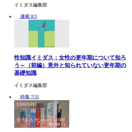
イミダス編集部
連載
8/3
性知識イミダス：女性の更年期について知ろ
う～（前編）意外と知られていない更年期の
基礎知識
イミダス編集部
特集
7/31