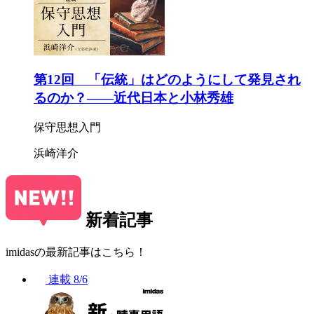
第12回 「伝統」はどのようにして発見され
るのか？——近代日本と小林秀雄
保守思想入門
浜崎洋介
新着記事
imidasの最新記事はこちら！
連載
8/6