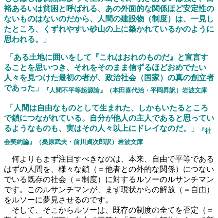
裕あるいは貧困と呼ばれる、あの外面的な関係ほど安定性の
ないものはないのだから、人間の建設物（制度）は、一見し
たところ、くずれやすい砂山の上に築かれているかのように
思われる。」
「ある土地に囲いをして『これはおれのものだ』と宣言す
ることを思いつき、それをそのまま信ずるほどおめでたい
人々を見つけた最初の者が、政治社会（国家）の真の創立者
であった」
『人間不平等起源論』（本田喜代治・平岡昇訳）岩波文庫
「人間は自由なものとして生まれた、しかもいたるところ
で鎖につながれている。自分が他人の主人であると思ってい
るようなものも、実はその人々以上にドレイなのだ。」
『社
会契約論』（桑原武夫・前川貞次郎訳）岩波文庫
何よりもまず注目すべきなのは、本来、自由で平等である
はずの人間を、様々な鎖（＝他者との外的な関係）につない
でいる既存の社会（＝制度）に対するルソーのルサンチマン
です。このルサンチマンが、まず現状からの解放（＝自由）
をルソーに夢見させるのです。
そして、そこからルソーは、既存の制度の全てを否定（＝