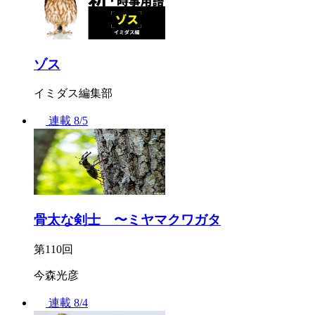
ゾス
イミダス編集部
連載
8/5
骨太な剣士 〜ミヤマクワガタ
第110回
今森光彦
連載
8/4