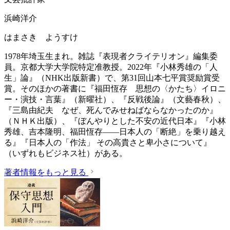
浜崎洋介
はまさき ようすけ
1978年埼玉生まれ。雑誌『表現者クライテリオン』編集委
員。京都大学大学院特定准教授。2022年『小林秀雄の「人
生」論』（NHK出版新書）で、第31回山本七平賞奨励賞受
賞。そのほかの著書に『福田恆存 思想の〈かたち〉イロニ
ー・演技・言葉』（新曜社）、『反戦後論』（文藝春秋）、
『三島由紀夫 なぜ、死んでみせねばならなかったのか』
（ＮＨＫ出版）、『ぼんやりとした不安の近代日本』『小林
秀雄、吉本隆明、福田恆存――日本人の「断絶」を乗り越え
る』『日本人の「作法」 その高貴さと卑小さについて』
（いずれもビジネス社）がある。
著者情報をもっと見る