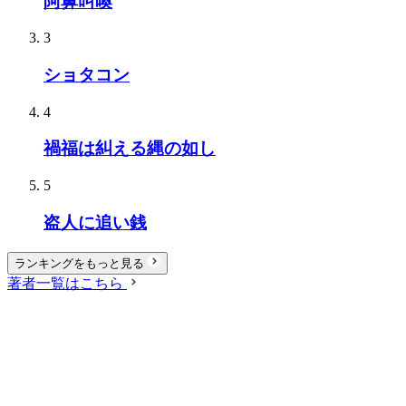
阿鼻叫喚
3
ショタコン
4
禍福は糾える縄の如し
5
盗人に追い銭
ランキングをもっと見る
著者一覧はこちら