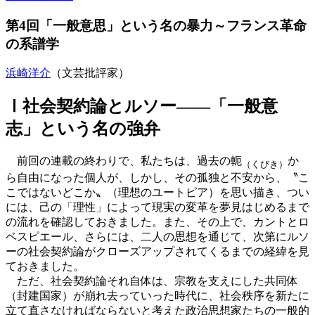
第4回「一般意思」という名の暴力～フランス革命
の系譜学
浜崎洋介
（文芸批評家）
Ⅰ社会契約論とルソー
――
「一般意
志」という名の強弁
前回の連載の終わりで、私たちは、過去の軛
か
（くびき）
ら自由になった個人が、しかし、その孤独と不安から、〝こ
こではないどこか〟（理想のユートピア）を思い描き、つい
には、己の「理性」によって現実の変革を夢見はじめるまで
の流れを確認しておきました。また、その上で、カントとロ
ベスピエール、さらには、二人の思想を通じて、次第にルソ
ーの社会契約論がクローズアップされてくるまでの経緯を見
ておきました。
ただ、社会契約論それ自体は、宗教を支えにした共同体
（封建国家）が崩れ去っていった時代に、社会秩序を新たに
立て直さなければならないと考えた政治思想家たちの一般的