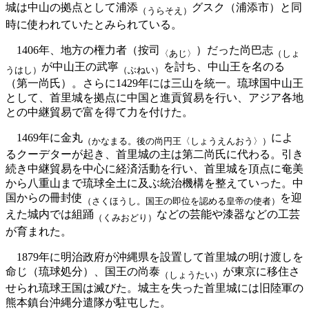
城は中山の拠点として浦添
グスク（浦添市）と同
（うらそえ）
時に使われていたとみられている。
1406年、地方の権力者（按司
）だった尚巴志
〈あじ〉
（しょ
が中山王の武寧
を討ち、中山王を名のる
うはし）
（ぶねい）
（第一尚氏）。さらに1429年には三山を統一。琉球国中山王
として、首里城を拠点に中国と進貢貿易を行い、アジア各地
との中継貿易で富を得て力を付けた。
1469年に金丸
によ
（かなまる。後の尚円王〈しょうえんおう〉）
るクーデターが起き、首里城の主は第二尚氏に代わる。引き
続き中継貿易を中心に経済活動を行い、首里城を頂点に奄美
から八重山まで琉球全土に及ぶ統治機構を整えていった。中
国からの冊封使
を迎
（さくほうし。国王の即位を認める皇帝の使者）
えた城内では組踊
などの芸能や漆器などの工芸
（くみおどり）
が育まれた。
1879年に明治政府が沖縄県を設置して首里城の明け渡しを
命じ（琉球処分）、国王の尚泰
が東京に移住さ
（しょうたい）
せられ琉球王国は滅びた。城主を失った首里城には旧陸軍の
熊本鎮台沖縄分遣隊が駐屯した。