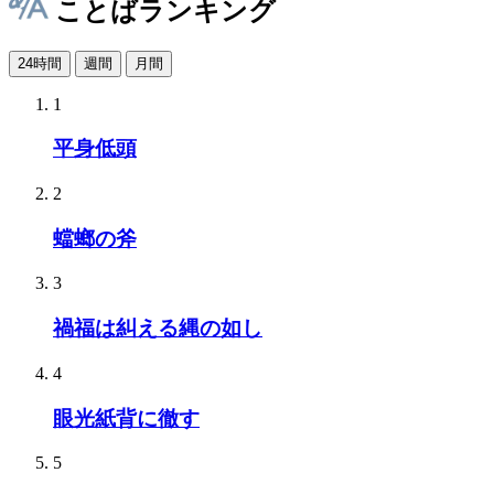
ことばランキング
24時間
週間
月間
1
平身低頭
2
蟷螂の斧
3
禍福は糾える縄の如し
4
眼光紙背に徹す
5