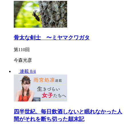
骨太な剣士 〜ミヤマクワガタ
第110回
今森光彦
連載
8/4
四半世紀、毎日飲酒しないと眠れなかった人
間がそれを断ち切った顛末記