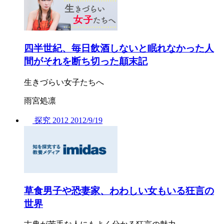
四半世紀、毎日飲酒しないと眠れなかった人
間がそれを断ち切った顛末記
生きづらい女子たちへ
雨宮処凛
探究
2012
2012/
9/19
草食男子や恐妻家、わわしい女もいる狂言の
世界