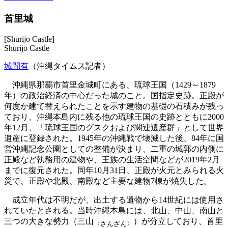
首里城
[Shurijo Castle]
Shurijo Castle
城間有
（沖縄タイムス記者）
沖縄県那覇市首里金城町にある、琉球王国（1429～1879
年）の政治経済の中心だった城のこと。国指定史跡。正殿が
何度か建て替えられたことを示す建物の基礎の石積みが残っ
ており、沖縄本島内に残る他の琉球王国の史跡とともに2000
年12月、「琉球王国のグスクおよび関連遺産群」として世界
遺産に登録された。1945年の沖縄戦で壊滅した後、84年に国
営沖縄記念公園としての整備が決まり、二重の城郭の内側に
正殿など執務用の建物や、王族の生活空間などが2019年2月
までに復元された。同年10月31日、正殿が火元とみられる火
災で、正殿や北殿、南殿など主要な建物7棟が焼失した。
成立年代は不明だが、出土する遺物から14世紀には使用さ
れていたとされる。当時沖縄本島には、北山、中山、南山と
三つの大きな勢力（三山
）が分立しており、首里
〈さんざん〉