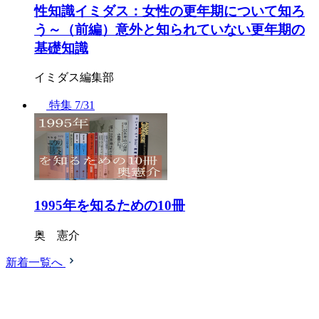
性知識イミダス：女性の更年期について知ろ
う～（前編）意外と知られていない更年期の
基礎知識
イミダス編集部
特集
7/31
1995年を知るための10冊
奥 憲介
新着一覧へ