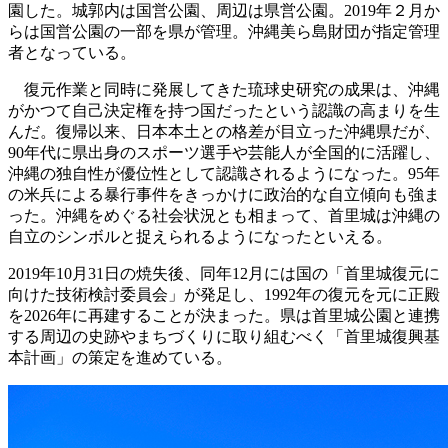
園した。城郭内は国営公園、周辺は県営公園。2019年２月か
らは国営公園の一部を県が管理。沖縄美ら島財団が指定管理
者となっている。
復元作業と同時に発展してきた琉球史研究の成果は、沖縄
がかつて自己決定権を持つ国だったという認識の高まりを生
んだ。復帰以来、日本本土との格差が目立った沖縄県だが、
90年代に県出身のスポーツ選手や芸能人が全国的に活躍し、
沖縄の独自性が優位性として認識されるようになった。95年
の米兵による暴行事件をきっかけに政治的な自立傾向も強ま
った。沖縄をめぐる社会状況とも相まって、首里城は沖縄の
自立のシンボルと捉えられるようになったといえる。
2019年10月31日の焼失後、同年12月には国の「首里城復元に
向けた技術検討委員会」が発足し、1992年の復元を元に正殿
を2026年に再建することが決まった。県は首里城公園と連携
する周辺の史跡やまちづくりに取り組むべく「首里城復興基
本計画」の策定を進めている。