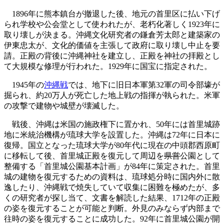
1896年に熊本鎮台が撤退した後、地元の首里区に払い下げ
られ学校や公会堂として使われたが、老朽化著しく1923年に
取り壊しが決まる。沖縄文化研究者の鎌倉芳太郎と建築家の
伊東忠太が、文化的価値を主張して政府に取り壊し中止を要
請。正殿の背後に沖縄神社を建立し、正殿を神社の拝殿とし
て大規模な修理が行われた。1929年に国宝に指定された。
1945年の
沖縄戦
では、地下に旧日本軍第32軍の司令部壕が
掘られ、約20万人が死亡した地上戦の指揮が執られた。米軍
の攻撃で建物や城壁が壊滅した。
戦後、沖縄は米国の施政権下に置かれ、50年には首里城跡
地に米統治機構が琉球大学を設置した。沖縄は72年に日本に
復帰。国立となった琉球大学が80年代に現在の中頭郡西原町
に移転して後、首里城正殿を復元して周辺を
県営
公園として
整備する「首里城公園基本計画」が84年に策定された。首里
城の建物を復元するための資料は、琉球処分時に国内外に散
逸したり、沖縄戦で焼失していて収集に困難を極めたが、多
くの研究者が探し当て、文書を解読した結果、1712年の正殿
の姿を復元することが可能と判断。外見のみならず内部まで
往時の姿を復元することに成功した。92年に首里城公園が開