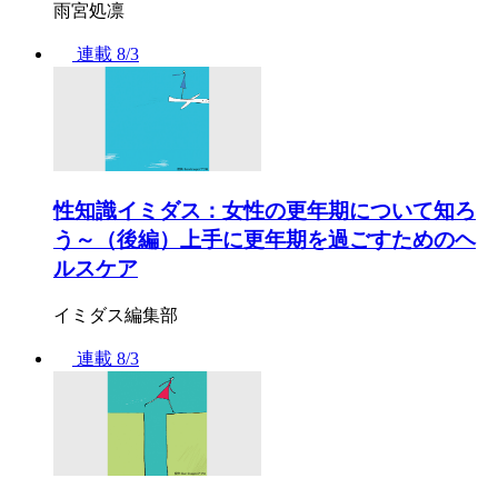
雨宮処凛
連載
8/3
性知識イミダス：女性の更年期について知ろ
う～（後編）上手に更年期を過ごすためのヘ
ルスケア
イミダス編集部
連載
8/3