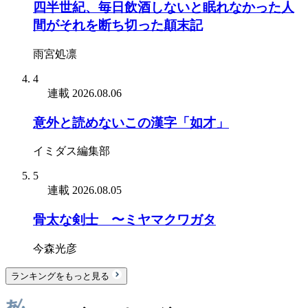
四半世紀、毎日飲酒しないと眠れなかった人
間がそれを断ち切った顛末記
雨宮処凛
4
連載
2026.08.06
意外と読めないこの漢字「如才」
イミダス編集部
5
連載
2026.08.05
骨太な剣士 〜ミヤマクワガタ
今森光彦
ランキングをもっと見る