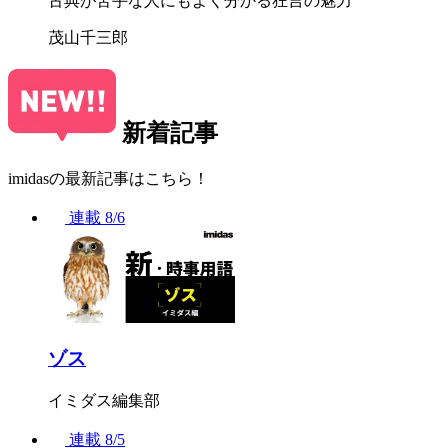
古典が苦手な人にもよく分かる狂言の魅力
茂山千三郎
新着記事
imidasの最新記事はこちら！
連載
8/6
ゾス
イミダス編集部
連載
8/5