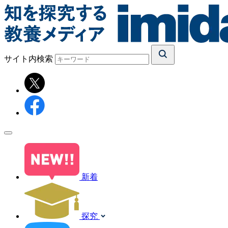
サイト内検索
新着
探究