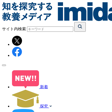
サイト内検索
新着
探究