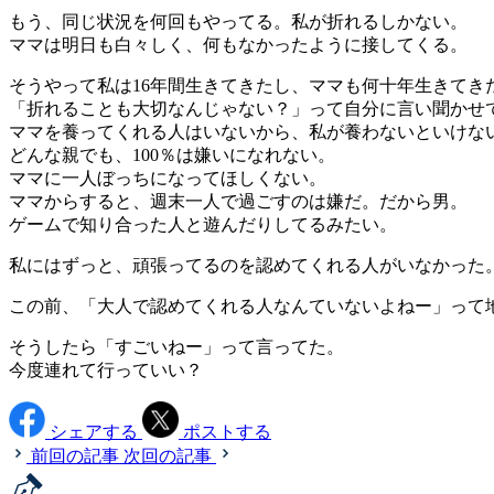
もう、同じ状況を何回もやってる。私が折れるしかない。
ママは明日も白々しく、何もなかったように接してくる。
そうやって私は16年間生きてきたし、ママも何十年生きてき
「折れることも大切なんじゃない？」って自分に言い聞かせ
ママを養ってくれる人はいないから、私が養わないといけな
どんな親でも、100％は嫌いになれない。
ママに一人ぼっちになってほしくない。
ママからすると、週末一人で過ごすのは嫌だ。だから男。
ゲームで知り合った人と遊んだりしてるみたい。
私にはずっと、頑張ってるのを認めてくれる人がいなかった
この前、「大人で認めてくれる人なんていないよねー」って
そうしたら「すごいねー」って言ってた。
今度連れて行っていい？
シェアする
ポストする
前回の記事
次回の記事