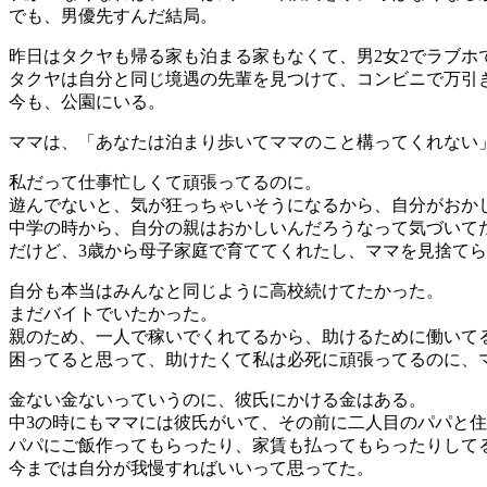
でも、男優先すんだ結局。
昨日はタクヤも帰る家も泊まる家もなくて、男2女2でラブホ
タクヤは自分と同じ境遇の先輩を見つけて、コンビニで万引
今も、公園にいる。
ママは、「あなたは泊まり歩いてママのこと構ってくれない
私だって仕事忙しくて頑張ってるのに。
遊んでないと、気が狂っちゃいそうになるから、自分がおか
中学の時から、自分の親はおかしいんだろうなって気づいて
だけど、3歳から母子家庭で育ててくれたし、ママを見捨て
自分も本当はみんなと同じように高校続けてたかった。
まだバイトでいたかった。
親のため、一人で稼いでくれてるから、助けるために働いて
困ってると思って、助けたくて私は必死に頑張ってるのに、
金ない金ないっていうのに、彼氏にかける金はある。
中3の時にもママには彼氏がいて、その前に二人目のパパと
パパにご飯作ってもらったり、家賃も払ってもらったりして
今までは自分が我慢すればいいって思ってた。