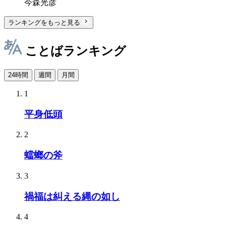
今森光彦
ランキングをもっと見る
ことばランキング
24時間
週間
月間
1
平身低頭
2
蟷螂の斧
3
禍福は糾える縄の如し
4