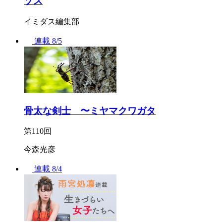
ゾス
イミダス編集部
連載
8/5
骨太な剣士 〜ミヤマクワガタ
第110回
今森光彦
連載
8/4