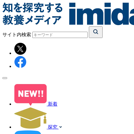
サイト内検索
新着
探究