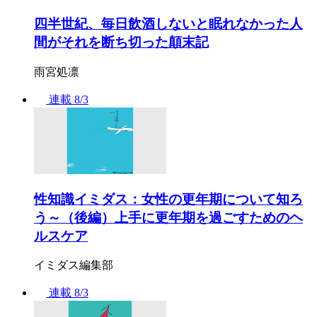
四半世紀、毎日飲酒しないと眠れなかった人
間がそれを断ち切った顛末記
雨宮処凛
連載
8/3
性知識イミダス：女性の更年期について知ろ
う～（後編）上手に更年期を過ごすためのヘ
ルスケア
イミダス編集部
連載
8/3