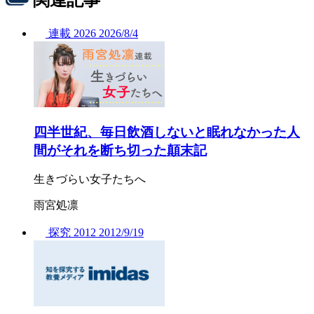
連載
2026
2026/
8/4
四半世紀、毎日飲酒しないと眠れなかった人
間がそれを断ち切った顛末記
生きづらい女子たちへ
雨宮処凛
探究
2012
2012/
9/19