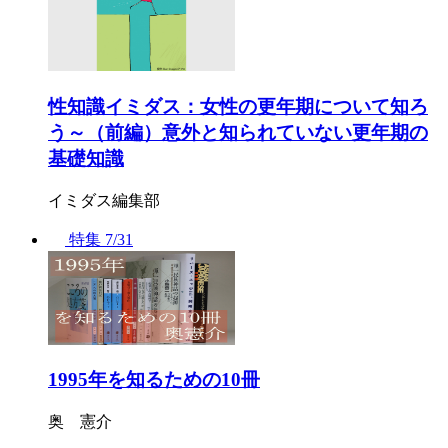
性知識イミダス：女性の更年期について知ろ
う～（前編）意外と知られていない更年期の
基礎知識
イミダス編集部
特集
7/31
1995年を知るための10冊
奥 憲介