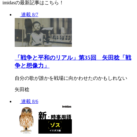
imidasの最新記事はこちら！
連載
8/7
「戦争と平和のリアル」第35回 矢田稔「戦
争と想像力」
自分の歌が誰かを戦場に向かわせたのかもしれない
矢田稔
連載
8/6