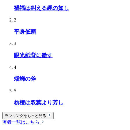
禍福は糾える縄の如し
2
平身低頭
3
眼光紙背に徹す
4
蟷螂の斧
5
栴檀は双葉より芳し
ランキングをもっと見る
著者一覧はこちら