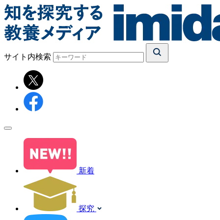
サイト内検索
新着
探究