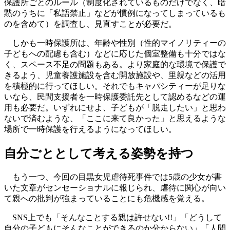
保護所ごとのルール（制度化されているものだけでなく、暗
黙のうちに「私語禁止」などが慣例になってしまっているも
のを含めて）を調査し、見直すことが必要だ。
しかも一時保護所は、年齢や性別（性的マイノリティーの
子どもへの配慮も含む）などに応じた個室整備も十分ではな
く、スペース不足の問題もある。より家庭的な環境で保護で
きるよう、児童養護施設を含む開放施設や、里親などの活用
を積極的に行ってほしい。それでもキャパシティーが足りな
いなら、民間支援者を一時保護委託先として認めるなどの運
用も必要だ。いずれにせよ、子どもが「脱走したい」と思わ
ないで済むような、「ここに来て良かった」と思えるような
場所で一時保護を行えるようになってほしい。
自分ごととして考える姿勢を持つ
もう一つ、今回の目黒女児虐待死事件では5歳の少女が書
いた文章がセンセーショナルに報じられ、虐待に関心が向い
て親への批判が強まっていることにも危機感を覚える。
SNS上でも「そんなことする親は許せない!!」「どうして
自分の子どもにそんなことができるのか分からない」「人間