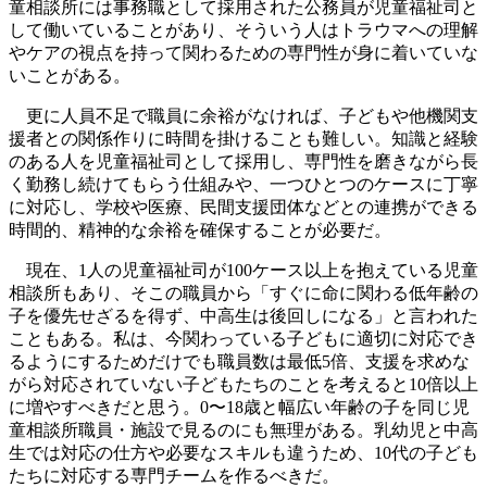
童相談所には事務職として採用された公務員が児童福祉司と
して働いていることがあり、そういう人はトラウマへの理解
やケアの視点を持って関わるための専門性が身に着いていな
いことがある。
更に人員不足で職員に余裕がなければ、子どもや他機関支
援者との関係作りに時間を掛けることも難しい。知識と経験
のある人を児童福祉司として採用し、専門性を磨きながら長
く勤務し続けてもらう仕組みや、一つひとつのケースに丁寧
に対応し、学校や医療、民間支援団体などとの連携ができる
時間的、精神的な余裕を確保することが必要だ。
現在、1人の児童福祉司が100ケース以上を抱えている児童
相談所もあり、そこの職員から「すぐに命に関わる低年齢の
子を優先せざるを得ず、中高生は後回しになる」と言われた
こともある。私は、今関わっている子どもに適切に対応でき
るようにするためだけでも職員数は最低5倍、支援を求めな
がら対応されていない子どもたちのことを考えると10倍以上
に増やすべきだと思う。0〜18歳と幅広い年齢の子を同じ児
童相談所職員・施設で見るのにも無理がある。乳幼児と中高
生では対応の仕方や必要なスキルも違うため、10代の子ども
たちに対応する専門チームを作るべきだ。