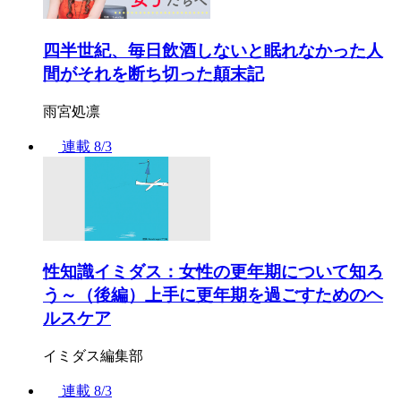
四半世紀、毎日飲酒しないと眠れなかった人
間がそれを断ち切った顛末記
雨宮処凛
連載
8/3
性知識イミダス：女性の更年期について知ろ
う～（後編）上手に更年期を過ごすためのヘ
ルスケア
イミダス編集部
連載
8/3