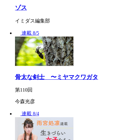
ゾス
イミダス編集部
連載
8/5
骨太な剣士 〜ミヤマクワガタ
第110回
今森光彦
連載
8/4