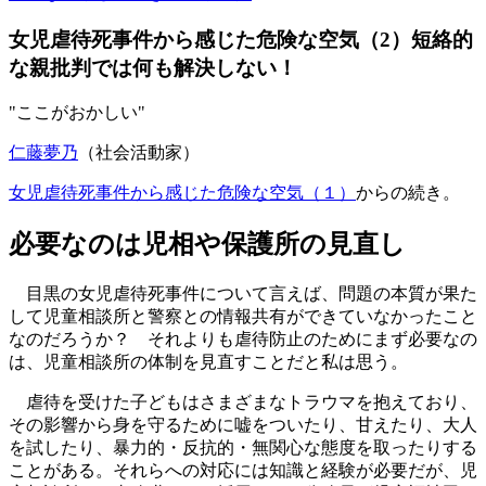
女児虐待死事件から感じた危険な空気（2）短絡的
な親批判では何も解決しない！
"ここがおかしい"
仁藤夢乃
（社会活動家）
女児虐待死事件から感じた危険な空気（１）
からの続き。
必要なのは児相や保護所の見直し
目黒の女児虐待死事件について言えば、問題の本質が果た
して
児童相談所
と警察との情報共有ができていなかったこと
なのだろうか？ それよりも虐待防止のためにまず必要なの
は、児童相談所の体制を見直すことだと私は思う。
虐待を受けた子どもはさまざまなトラウマを抱えており、
その影響から身を守るために嘘をついたり、甘えたり、大人
を試したり、暴力的・反抗的・無関心な態度を取ったりする
ことがある。それらへの対応には知識と経験が必要だが、児