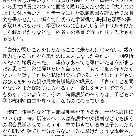
度や目付きが悪いなどと職員が怒鳴ったり、虐待のトラウマ
から男性職員におびえて面接で黙り込んだ少女に「大人との
上手な付き合い方」をテーマにした課題図書を読ませて反省
文を書かせたり、衝立で仕切った学習机で5時間も漢字の書
き取りをさせたり、学習レベルに合わない計算ドリルをひた
すら解かせたりなどを「内省」の名目で行ったりする所もあ
るらしい。
「自分が悪いことをしたからここに来たわけじゃない。親が
暴力を振るったから来たのに囚人になったみたい」「刑務所
みたいな場所だった」「虐待があっても家にいたほうがまし
だと思って、家に帰りたいと言った」「もう二度と行きたく
ない」と話す子たちと私は出会っている。そうした子どもの
おびえを知った親や児童養護施設の職員が、「言うことを聞
かないとまた保護所に入れる」と、脅し文句として使うこと
もある。このように、今の一時保護所の在り方は、子どもの
学ぶ権利や自由を奪うようなものになっている。
現在、少年院などでも施設見学ができるが、一時保護所に
ついては、特に居住スペースは弁護士や支援者などでも多く
の場合見学させてもらえず、中で起きている事は子どもたち
から聞いた話でしか分からない。先に挙げたような現状や、