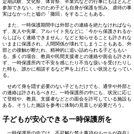
定期試験、文化祭、体育祭、卒業式などの行事にもほとんど
参加できない。そのため子ども自身が保護を拒み、虐待の事
実はなかったと嘘の「撤回」をすることもある。
また、一時保護期間中は外部との連絡を絶たなければなら
ず、友人や先輩、アルバイト先などに「今から保護されるか
らしばらく連絡できません」などと知らせることも許されな
いままに保護され、人間関係が壊れてしまうこともある。外
部との接触が断たれ、精神的に追い詰められる子どももい
る。多くの場合、教員や民間支援者との連絡や面会も許され
ず、一時保護所内で不安を感じたり不当な扱いを受けたりし
た時も、誰かに相談するなど声を上げにくい状況となってい
る。
せめて身を隠す必要のない子どもだけでも、通学や外部と
の連絡は許されるべきだ。一時保護所の中にも、状況に応じ
て登校や、教員、支援者などとの面会を許可している施設も
ある。そうした施設を参考に体制の見直しが必要だろう。
子どもが安心できる一時保護所を
一時保護所の中では、不可解な禁止事項やルールが存在し