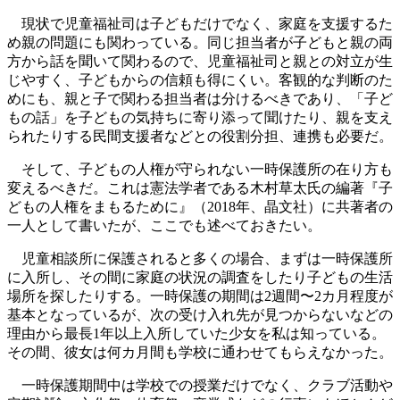
現状で児童福祉司は子どもだけでなく、家庭を支援するた
め親の問題にも関わっている。同じ担当者が子どもと親の両
方から話を聞いて関わるので、児童福祉司と親との対立が生
じやすく、子どもからの信頼も得にくい。客観的な判断のた
めにも、親と子で関わる担当者は分けるべきであり、「子ど
もの話」を子どもの気持ちに寄り添って聞けたり、親を支え
られたりする民間支援者などとの役割分担、連携も必要だ。
そして、子どもの人権が守られない
一時保護所
の在り方も
変えるべきだ。これは憲法学者である木村草太氏の編著『子
どもの人権をまもるために』（2018年、晶文社）に共著者の
一人として書いたが、ここでも述べておきたい。
児童相談所に保護されると多くの場合、まずは一時保護所
に入所し、その間に家庭の状況の調査をしたり子どもの生活
場所を探したりする。一時保護の期間は2週間〜2カ月程度が
基本となっているが、次の受け入れ先が見つからないなどの
理由から最長1年以上入所していた少女を私は知っている。
その間、彼女は何カ月間も学校に通わせてもらえなかった。
一時保護期間中は学校での授業だけでなく、クラブ活動や