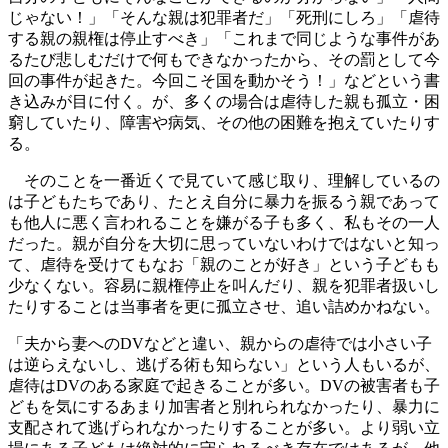
じゃない！」「そんな親は犯罪者だ」「死刑にしろ」「虐待
する親の親権は停止すべき」「これまで同じような事件があ
るたび悲しむだけで何もできなかったから、その罰として今
回の事件が起きた。今回こそ国を動かそう！」などという書
き込みが目に付く。が、多くの場合は虐待した親も孤立・困
窮していたり、障害や病気、その他の困難を抱えていたりす
る。
そのことを一番近くで見ていて感じ取り、理解しているの
は子どもたちであり、たとえ自分に暴力を振るう親であって
も他人に悪く言われることを嫌がる子も多く、私もその一人
だった。親が自分を大切に思っていないわけではないと知っ
て、虐待を受けてもなお「親のことが好き」という子どもも
少なくない。容易に親権停止を叫んだり、親を犯罪者扱いし
たりすることは当事者を更に孤立させ、追い詰めかねない。
「夫から妻へのDVなどと違い、親からの虐待では小さい子
は逆らえないし、逃げる術も知らない」という人もいるが、
虐待はDVのある家庭で起きることが多い。DVの被害者も子
どもを気にするあまり加害者と別れられなかったり、暴力に
支配されて逃げられなかったりすることが多い。より弱い立