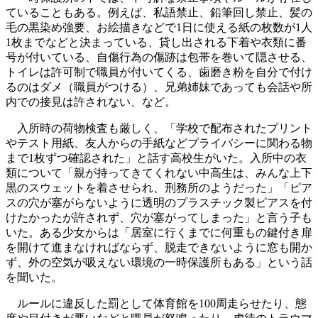
ていることもある。例えば、私語禁止、鉛筆回し禁止、髪の
毛の黒染め強要、お絵描きなどで1日に使える紙の枚数が1人
1枚までなどと決まっている、貸し出される下着や衣類に番
号が付いている、自傷行為の傷跡は包帯を巻いて隠させる、
トイレは許可制で職員が付いてくる、歯磨き粉を自分で付け
るのはダメ（職員がつける）、兄弟姉妹であっても会話や所
内での接見は許されない、など。
入所時の荷物検査も厳しく、「学校で配布されたプリント
やテスト用紙、友人からの手紙などプライバシーに関わる物
まで1枚ずつ確認された」と話す高校生がいた。入所中の衣
類について「親が持ってきてくれない中高生は、みんな上下
黒のスウェットを着させられ、刑務所のようだった」「ピア
スの穴が塞がらないように透明のプラスチック製ピアスを付
けたかったが許されず、穴が塞がってしまった」と言う子も
いた。ある少女からは「居室に行くまでに何重もの鍵付き扉
を開けて進まなければならず、脱走できないように窓も開か
ず、外の空気が吸えない環境の一時保護所もある」という話
を聞いた。
ルールに違反した罰として体育館を100周走らせたり、態