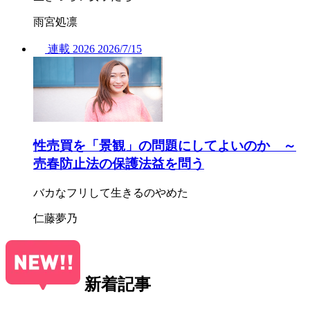
雨宮処凛
連載
2026
2026/
7/15
性売買を「景観」の問題にしてよいのか ～
売春防止法の保護法益を問う
バカなフリして生きるのやめた
仁藤夢乃
新着記事