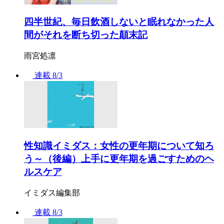
四半世紀、毎日飲酒しないと眠れなかった人
間がそれを断ち切った顛末記
雨宮処凛
連載
8/3
性知識イミダス：女性の更年期について知ろ
う～（後編）上手に更年期を過ごすためのヘ
ルスケア
イミダス編集部
連載
8/3