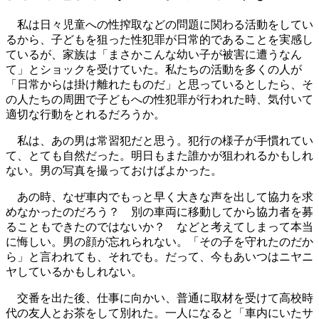
私は日々児童への性搾取などの問題に関わる活動をしてい
るから、子どもを狙った性犯罪が日常的であることを実感し
ているが、家族は「まさかこんな幼い子が被害に遭うなん
て」とショックを受けていた。私たちの活動を多くの人が
「日常からは掛け離れたものだ」と思っているとしたら、そ
の人たちの周囲で子どもへの性犯罪が行われた時、気付いて
適切な行動をとれるだろうか。
私は、あの男は常習犯だと思う。犯行の様子が手慣れてい
て、とても自然だった。明日もまた誰かが狙われるかもしれ
ない。男の写真を撮っておけばよかった。
あの時、なぜ車内でもっと早く大きな声を出して協力を求
めなかったのだろう？ 別の車両に移動してから協力者を募
ることもできたのではないか？ などと考えてしまって本当
に悔しい。男の顔が忘れられない。「その子を守れたのだか
ら」と言われても、それでも。だって、今もあいつはニヤニ
ヤしているかもしれない。
交番を出た後、仕事に向かい、普通に取材を受けて高校時
代の友人とお茶をして別れた。一人になると「車内にいたサ