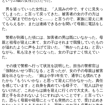
という23歳の女性だけだった。
男を追っていった女性は、「人混みの中で、すぐに見失っ
てしまった」と言って戻ってきた。被害者の女の子の方は
「◯◯駅まで行かないと……」と言うので、家族に迎えに来
てもらえるか、または連絡できるかを聞いて母親に電話をし
た。
警察が到着した頃には、加害者の男は既にいなかった。母
親と祖母が迎えに来て、女の子はそれまで我慢していたもの
が溢れたように声を上げて泣いた。「怖かったよね」と言い
ながら、私も泣きそうになった。女の子はすごく怯えてい
た。
その後で警察へ行って状況を説明した。担当の警察官は
「強制わいせつ罪になる」と言ったが、女の子の母親は被害
届を出さなかった。「娘は小学1年生で、通学にも慣れてき
たから『もういいかな』と思って迎えに行かなかった。責任
を感じています」と自身を責めている様子で、「犯人は許せ
ないけれど、これからは娘を迎えに行くので大丈夫。もう二
度と手を出されないようにすればいいことです」と言ってい
た。恐らく母親や祖母にとっても突然のことで、受け止めき