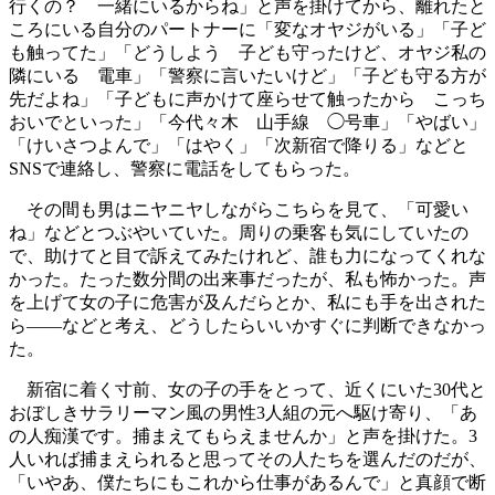
行くの？ 一緒にいるからね」と声を掛けてから、離れたと
ころにいる自分のパートナーに「変なオヤジがいる」「子ど
も触ってた」「どうしよう 子ども守ったけど、オヤジ私の
隣にいる 電車」「警察に言いたいけど」「子ども守る方が
先だよね」「子どもに声かけて座らせて触ったから こっち
おいでといった」「今代々木 山手線 ◯号車」「やばい」
「けいさつよんで」「はやく」「次新宿で降りる」などと
SNSで連絡し、警察に電話をしてもらった。
その間も男はニヤニヤしながらこちらを見て、「可愛い
ね」などとつぶやいていた。周りの乗客も気にしていたの
で、助けてと目で訴えてみたけれど、誰も力になってくれな
かった。たった数分間の出来事だったが、私も怖かった。声
を上げて女の子に危害が及んだらとか、私にも手を出された
ら――などと考え、どうしたらいいかすぐに判断できなかっ
た。
新宿に着く寸前、女の子の手をとって、近くにいた30代と
おぼしきサラリーマン風の男性3人組の元へ駆け寄り、「あ
の人痴漢です。捕まえてもらえませんか」と声を掛けた。3
人いれば捕まえられると思ってその人たちを選んだのだが、
「いやあ、僕たちにもこれから仕事があるんで」と真顔で断