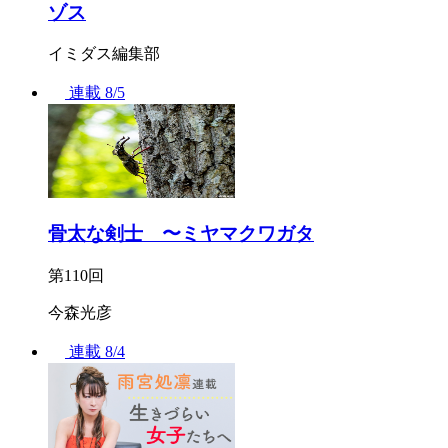
ゾス
イミダス編集部
連載
8/5
骨太な剣士 〜ミヤマクワガタ
第110回
今森光彦
連載
8/4