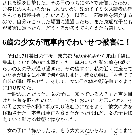
される様を目撃した。その日のうちにSNSで発信したため、
ご存じの人もいるかもしれないが、改めてイミダス読者の皆
さんとも情報共有したいと思う。以下に一部始終を紹介する
ので、自分がこうした場面に遭遇したら、また身近な子ども
が被害に遭ったら、どうするか考えてもらえたら嬉しい。
6歳の少女が電車内でわいせつ被害に！
それは7月某日の午後、東京都内の渋谷駅からJR山手線に
乗車していた時の出来事だった。車内にいた私の前を6歳ぐ
らいの女の子が通り過ぎた。その後すぐ、私の近くに座って
いた男が彼女に小声で何か話し掛け、彼女の腰に手を当てて
自分の隣に座らせた。そして、女の子の体や顔を撫でるよう
に触り始めた。
一瞬のことだった。女の子に「知っている人？」と声を掛
けたら首を振ったので、「こっちにおいで」と言いつつ、そ
の男と女の子の間に私が割り込む形になるよう、彼女に席を
移動させた。本当は車両を変えたかったけれど、女の子も怯
えていて動ける状態ではなかった。
女の子に「怖かったね、もう大丈夫だからね」「どこまで