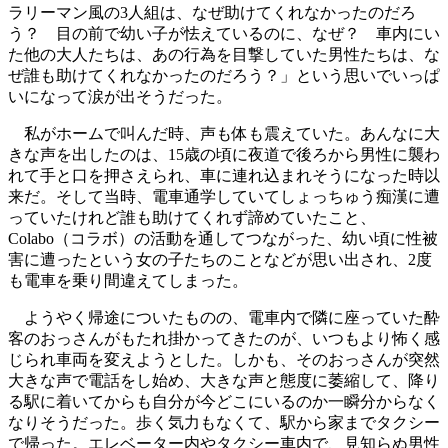
ラリーマン風の3人組は、なぜ助けてくれなかったのだろ
う？ 目の前で幼い子が怯えているのに、なぜ？ 車内にい
た他の大人たちは、あの行為を目撃していた男性たちは、な
ぜ誰も助けてくれなかったのだろう？」という思いでいっぱ
いになって涙が出そうだった。
私がホームで叫んだ時、声も体も震えていた。あんなに大
きな声を出したのは、15歳の頃に夜道で後ろから男性に襲わ
れて手と口を押さえられ、車に連れ込まれそうになった時以
来だ。そして当時、電車通学していてしょっちゅう痴漢に遭
っていたけれど誰も助けてくれず諦めていたこと、
Colabo（コラボ）の活動を通してつながった、幼い頃に性被
害に遭ったという女の子たちのことなどが思い出され、2度
も電車を乗り間違えてしまった。
ようやく帰途についたものの、電車内で隣に座っていた酔
客のおっさんがもたれ掛かってきたのが、いつもより怖く感
じられ車両を変えようとした。しかも、そのおっさんが突然
大きな声で電話をし始め、大きな声と態度に萎縮して、降り
る駅に着いてからも自分が今どこにいるのか一瞬分からなく
なりそうだった。歩く気力もなくて、駅から家までタクシー
で帰った。エレベーター内やタクシー車内で、見知らぬ男性