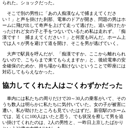
られた。ショックだった。
そこで別の男性に「あの人痴漢なんで捕まえてくださ
い！」と声を掛けた刹那、電車のドアが開き、問題の男はホ
ームに飛び出して奇声を上げて走って逃げた。追い掛けたか
ったけれど女の子と手をつないでいるため私は走れず、「痴
漢です！ 捕まえてください！」と何度も叫んだ。ホーム上
では人々が男を避けて道を開け、そこを男が逃げていく。
大声で駅員を呼んだが、「痴漢ですか。ここから離れられ
ないので、こちらまで来てもらえますか」と、後続電車の安
全確保のためか、持ち場から動けないということで即座には
対応してもらえなかった。
協力してくれた人はごくわずかだった
車内には私たちの周りだけで20～30人の乗客がいて、その
うち数人は明らかに私たちに気付いていた。女の子が被害に
遭い、私が助けたところも見ていたはずだ。新宿駅のホーム
では、近くに100人はいたと思う。でも状況を察して男を追
い掛けてくれたのは、2人の男性と、一昨日上京したばかり