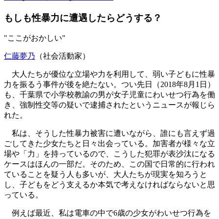
もしも性暴力に遭遇したらどうする？
"ここがおかしい"
仁藤夢乃
（社会活動家）
大人たちが優位な立場や力を利用して、弱い子どもに性暴
力を振るう事件が後を絶たない。つい先日（2018年8月1日）
も、千葉県で小学校教諭の男が女子児童にわいせつ行為を働
き、強制性交等の疑いで逮捕されたというニュースが報じら
れた。
私は、そうした性暴力被害に遭いながら、誰にも言えず過
ごしてきた少女たちと日々出会っている。加害者が様々な立
場や「力」を持っているので、こうした犯罪が表沙汰になる
ケースはほんの一部だ。そのため、この国で日常的に行われ
ていることを疑う人も多いが、大人たちが現実を知ろうと
し、子どもをどう支えるか本気で考えなければならないと思
っている。
例えば最近、私は電車の中で6歳の少女がわいせつ行為を