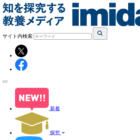
サイト内検索
新着
探究