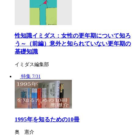
性知識イミダス：女性の更年期について知ろ
う～（前編）意外と知られていない更年期の
基礎知識
イミダス編集部
特集
7/31
1995年を知るための10冊
奥 憲介