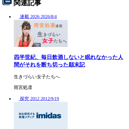
関連記事
連載
2026
2026/
8/4
四半世紀、毎日飲酒しないと眠れなかった人
間がそれを断ち切った顛末記
生きづらい女子たちへ
雨宮処凛
探究
2012
2012/
9/19