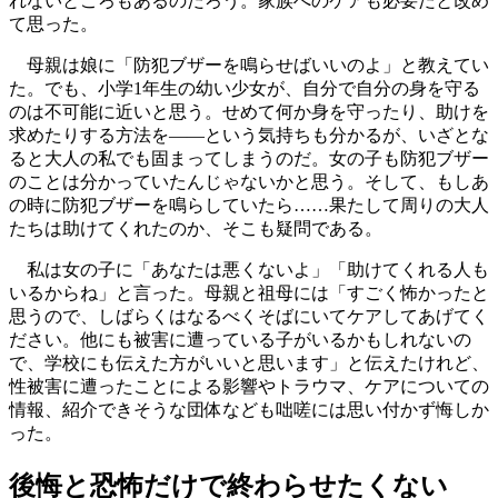
れないところもあるのだろう。家族へのケアも必要だと改め
て思った。
母親は娘に「防犯ブザーを鳴らせばいいのよ」と教えてい
た。でも、小学1年生の幼い少女が、自分で自分の身を守る
のは不可能に近いと思う。せめて何か身を守ったり、助けを
求めたりする方法を――という気持ちも分かるが、いざとな
ると大人の私でも固まってしまうのだ。女の子も防犯ブザー
のことは分かっていたんじゃないかと思う。そして、もしあ
の時に防犯ブザーを鳴らしていたら……果たして周りの大人
たちは助けてくれたのか、そこも疑問である。
私は女の子に「あなたは悪くないよ」「助けてくれる人も
いるからね」と言った。母親と祖母には「すごく怖かったと
思うので、しばらくはなるべくそばにいてケアしてあげてく
ださい。他にも被害に遭っている子がいるかもしれないの
で、学校にも伝えた方がいいと思います」と伝えたけれど、
性被害に遭ったことによる影響やトラウマ、ケアについての
情報、紹介できそうな団体なども咄嗟には思い付かず悔しか
った。
後悔と恐怖だけで終わらせたくない