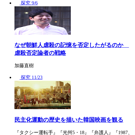
探究
9/6
なぜ朝鮮人虐殺の記憶を否定したがるのか
虐殺否定論者の戦略
加藤直樹
探究
11/23
民主化運動の歴史を描いた韓国映画を観る
『タクシー運転手』『光州5・18』『弁護人』『1987、