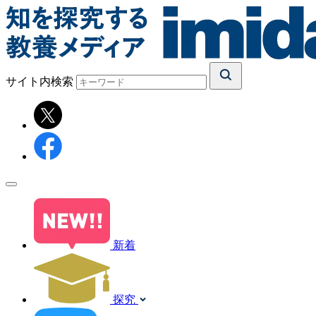
サイト内検索
新着
探究