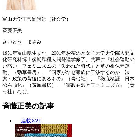
富山大学非常勤講師（社会学）
斉藤正美
さいとう まさみ
1951年富山県生まれ。2001年お茶の水女子大学大学院人間文
化研究科博士後期課程人間発達学修了。共著に『社会運動の
戸惑い フェミニズムの「失われた時代」と草の根保守運
動』（勁草書房）、『国家がなぜ家族に干渉するのか 法
案・政策の背後にあるもの』（青弓社）、『徹底検証 日本
の右傾化』（筑摩書房）、『宗教右派とフェミニズム』（青
弓社）など。
斉藤正美の記事
連載
8/22