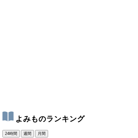
よみものランキング
24時間
週間
月間