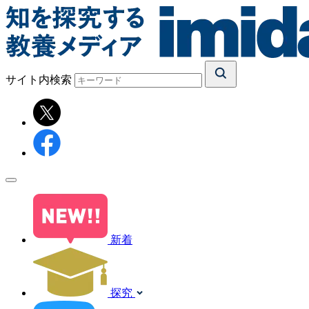
サイト内検索
新着
探究