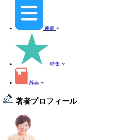
連載
特集
辞典
著者プロフィール