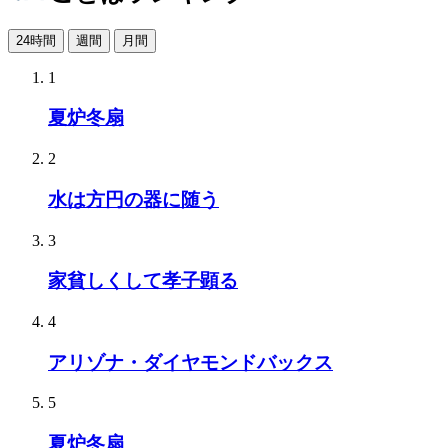
24時間
週間
月間
1
夏炉冬扇
2
水は方円の器に随う
3
家貧しくして孝子顕る
4
アリゾナ・ダイヤモンドバックス
5
夏炉冬扇