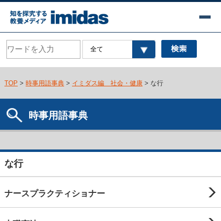
TOP
>
時事用語事典
>
イミダス編 社会・健康
> な行
時事用語事典
な行
ナースプラクティショナー