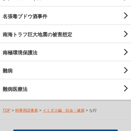
名張毒ブドウ酒事件
南海トラフ巨大地震の被害想定
南極環境保護法
難病
難病医療法
TOP
>
時事用語事典
>
イミダス編 社会・健康
> な行