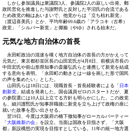
しかし参加議員は衆議院3人、参議院2人の寂しい出発。郵
政民営化を推進した与謝野氏と反対した平沼氏の合流である
ため政党の軸はあいまいで、他党からは「立ち枯れ新党」
（渡辺喜美氏）とか、平均年齢69.6歳の「アラコキ（古希）
政党」「シルバー新党」と揶揄（やゆ）される始末だ。
元気な地方自治体の首長
永田町政治の混迷を嘆く地方自治体の首長の方がかえって
元気だ。東京都杉並区長の山田宏氏が4月8日、前横浜市長の
中田宏氏や前山形県知事の斎藤弘氏らと連携して新党を結成
する意向を表明。「永田町の動きとは一線を画した形で国民
の声を集めたい」とした。
山田氏らは18日には、現職首長・首長経験者による「
日本
創新党
」結成を発表した。国会議員ゼロのスタートだが、夏
の参院選には10人以上立てる方針も明らかにした。この政党
も、細川護煕氏が知事辞職後に新党を立ち上げて政権の座に
就いた故事を思い出させる。
翌19日、今度は大阪府の橋下徹知事がローカルパーティー
「
大阪維新の会
」を設立。当面は国政を目指さず、「大阪
都」新設構想の実現を目指すとしている。11年の統一地方選