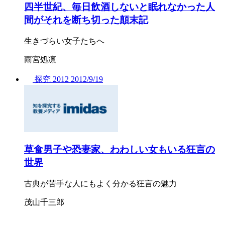
四半世紀、毎日飲酒しないと眠れなかった人
間がそれを断ち切った顛末記
生きづらい女子たちへ
雨宮処凛
探究
2012
2012/
9/19
草食男子や恐妻家、わわしい女もいる狂言の
世界
古典が苦手な人にもよく分かる狂言の魅力
茂山千三郎