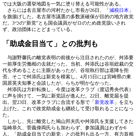
では大阪の選挙地図を一気に塗り替える可能性がある。
さらには名古屋市の河村たかし市長が26日、「
減税日本
」
を旗揚げした。名古屋市議選の多数派確保が目的の地方政党
だ。3つの“新党”とも国会議員がゼロのため政党扱いされ
ず、政治団体にとどまっている。
「助成金目当て」との批判も
与謝野馨氏の離党表明の前後から注目されたのが、舛添要
一前厚生労働相の去就だった。当初、舛添氏は谷垣総裁の交
代を求めることに主眼があったが、谷垣執行部は退陣を拒
否。そこで舛添氏は新党を模索し、4月15日には宮崎県の東
国原英夫知事と会談したが、らちが明かなかった。
舛添氏は方針転換し、今度は改革クラブ（渡辺秀央代表）
に声を掛けて、一気に新党話が進んだ。22日、離党届を提
出。翌23日、改革クラブに合流する形で「
新党改革
」を立ち
上げた。これで政党助成金も継続して受け取れることになっ
た。
しかし、先に離党した鳩山邦夫氏や舛添氏を支援してきた
塩崎恭久、菅義偉両氏らも加わらず、参加議員はわずか6
人。「助成金目当ての新党」との批判も出る一方、有力首相