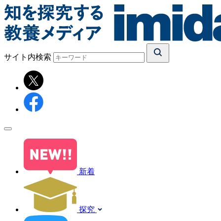
サイト内検索
新着
探究