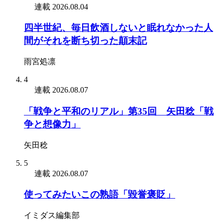
連載
2026.08.04
四半世紀、毎日飲酒しないと眠れなかった人
間がそれを断ち切った顛末記
雨宮処凛
4
連載
2026.08.07
「戦争と平和のリアル」第35回 矢田稔「戦
争と想像力」
矢田稔
5
連載
2026.08.07
使ってみたいこの熟語「毀誉褒貶」
イミダス編集部