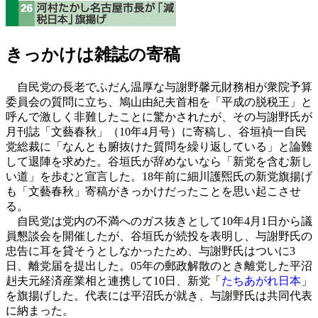
きっかけは雑誌の寄稿
自民党の長老でふだん温厚な与謝野馨元財務相が衆院予算
委員会の質問に立ち、鳩山由紀夫首相を「平成の脱税王」と
呼んで激しく非難したことに驚かされたが、その与謝野氏が
月刊誌「文藝春秋」（10年4月号）に寄稿し、谷垣禎一自民
党総裁に「なんとも腑抜けた質問を繰り返している」と論難
して退陣を求めた。谷垣氏が辞めないなら「新党を含む新し
い道」を歩むと宣言した。18年前に細川護煕氏の新党旗揚げ
も「文藝春秋」寄稿がきっかけだったことを思い起こさせ
る。
自民党は党内の不満へのガス抜きとして10年4月1日から議
員懇談会を開催したが、谷垣氏が続投を表明し、与謝野氏の
忠告に耳を貸そうとしなかったため、与謝野氏はついに3
日、離党届を提出した。05年の郵政解散のとき離党した平沼
赳夫元経済産業相と連携して10日、新党「
たちあがれ日本
」
を旗揚げした。代表には平沼氏が就き、与謝野氏は共同代表
に納まった。