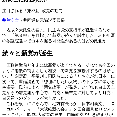
注目される「第3極」政党の動向
井芹浩文
（共同通信元論説委員長）
既成２大政党の自民、民主両党の支持率が低迷するなか
で、「第３極」を目指して新党が続々と誕生した。2010年夏
の参議院選挙でカギを握る可能性があるのはどの政党か。
続々と新党が誕生
国政選挙前と年末には新党がよくできる。それでも今回の
ように雨後の筍よろしく相次いで新党を旗揚げするのは珍し
い。与謝野馨、平沼赳夫両氏らによる「たちあがれ日本」に
次いで、世論調査で「総理にしたい人物」のトップに挙がる
舛添要一氏らによる「新党改革」が発足。いずれも自由民主
党からの離党組が中心で、与党・民主党に対してより野党・
自民党へのダメージが大きかった。
これを横目ににらんで、地方首長らが「日本創新党」「ロ
ーカルパーティー『大阪維新の会』」を国会議員ゼロでスタ
ートさせた。既成2大政党の民主、自民両党の行き詰まりが