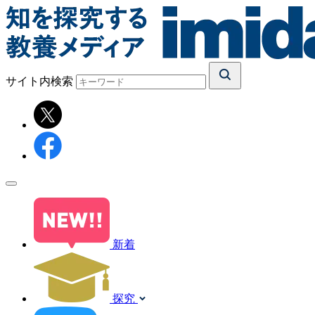
サイト内検索
新着
探究