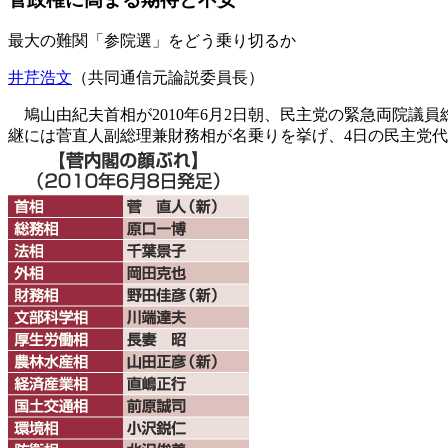
最大の難関「参院選」をどう乗り切るか
井芹浩文
（共同通信元論説委員長）
鳩山由紀夫首相が2010年6月2日朝、民主党の緊急両院議
継には菅直人副総理兼財務相が名乗りを挙げ、4日の民主党代