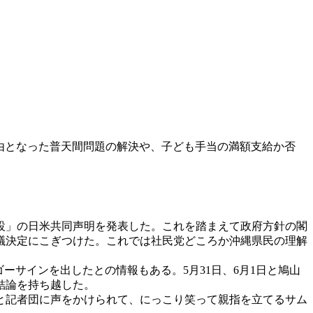
由となった普天間問題の解決や、子ども手当の満額支給か否
設」の日米共同声明を発表した。これを踏まえて政府方針の閣
議決定にこぎつけた。これでは社民党どころか沖縄県民の理解
。
サインを出したとの情報もある。5月31日、6月1日と鳩山
結論を持ち越した。
と記者団に声をかけられて、にっこり笑って親指を立てるサム