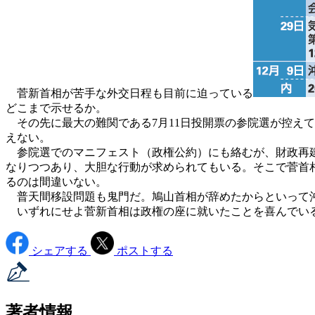
菅新首相が苦手な外交日程も目前に迫っている
どこまで示せるか。
その先に最大の難関である7月11日投開票の参院選が控え
えない。
参院選でのマニフェスト（政権公約）にも絡むが、財政再建
なりつつあり、大胆な行動が求められてもいる。そこで菅首
るのは間違いない。
普天間移設問題も鬼門だ。鳩山首相が辞めたからといって沖
いずれにせよ菅新首相は政権の座に就いたことを喜んでいる
シェアする
ポストする
著者情報