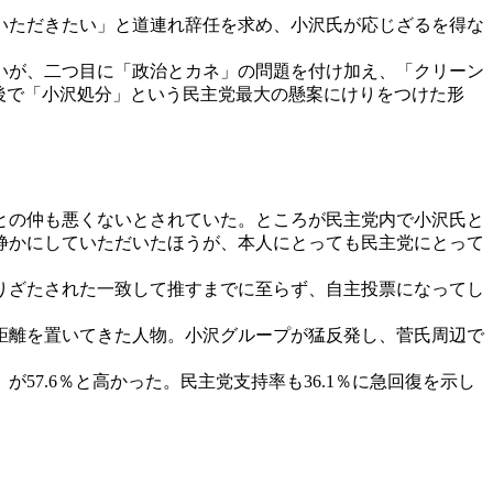
いただきたい」と道連れ辞任を求め、小沢氏が応じざるを得な
いが、二つ目に「政治とカネ」の問題を付け加え、「クリーン
後で「小沢処分」という民主党最大の懸案にけりをつけた形
との仲も悪くないとされていた。ところが民主党内で小沢氏と
静かにしていただいたほうが、本人にとっても民主党にとって
りざたされた一致して推すまでに至らず、自主投票になってし
距離を置いてきた人物。小沢グループが猛反発し、菅氏周辺で
7.6％と高かった。民主党支持率も36.1％に急回復を示し