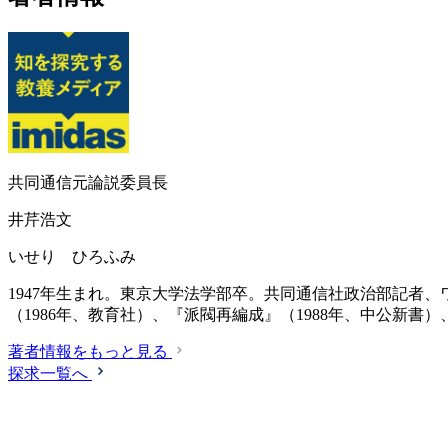
共同通信元論説委員長
井芹浩文
いせり ひろふみ
1947年生まれ。東京大学法学部卒。共同通信社政治部記者、
（1986年、教育社）、『派閥再編成』（1988年、中公新書
著者情報をもっと見る
探求一覧へ