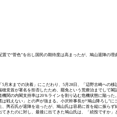
配置で“菅色”を出し国民の期待度は高まったが、鳩山退陣の理
5月末までの決着」にこだわり、5月28日、「辺野古崎への移
瑞穂党首が署名を拒否したため、罷免という荒療治までして閣
道機関の内閣支持率は20％ラインを割り込む危機状態に陥った
戦えない」との声が強まる。小沢幹事長が“鳩山降ろし”にゴー
上、輿石氏が退陣を迫ったが、鳩山氏は容易に首を縦に振らず
出てきたのに対し、最後に出てきた鳩山氏は、「続投ですか」