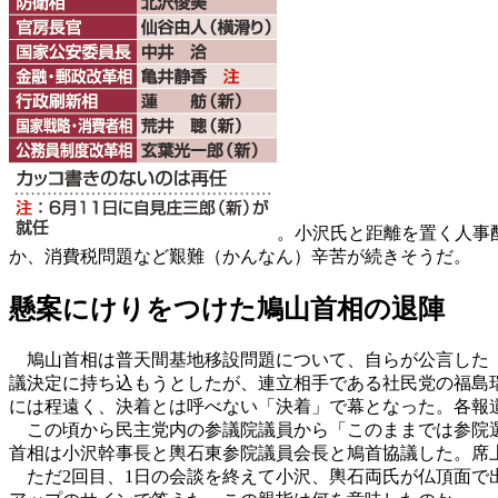
。小沢氏と距離を置く人事
か、消費税問題など艱難（かんなん）辛苦が続きそうだ。
懸案にけりをつけた鳩山首相の退陣
鳩山首相は普天間基地移設問題について、自らが公言した「
議決定に持ち込もうとしたが、連立相手である社民党の福島
には程遠く、決着とは呼べない「決着」で幕となった。各報
この頃から民主党内の参議院議員から「このままでは参院選は
首相は小沢幹事長と輿石東参院議員会長と鳩首協議した。席
ただ2回目、1日の会談を終えて小沢、輿石両氏が仏頂面で