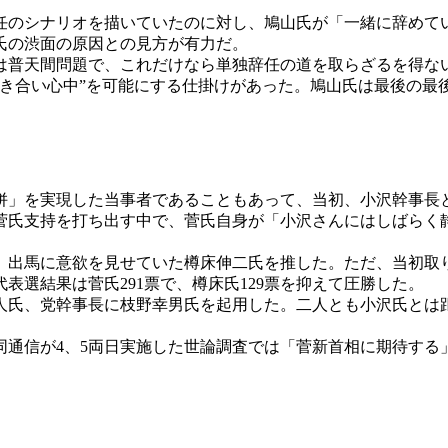
のシナリオを描いていたのに対し、鳩山氏が「一緒に辞めて
氏の渋面の原因との見方が有力だ。
普天間問題で、これだけなら単独辞任の道を取らざるを得な
抱き合い心中”を可能にする仕掛けがあった。鳩山氏は最後の最
」を実現した当事者であることもあって、当初、小沢幹事長
菅氏支持を打ち出す中で、菅氏自身が「小沢さんにはしばらく
出馬に意欲を見せていた樽床伸二氏を推した。ただ、当初取
表選結果は菅氏291票で、樽床氏129票を抑えて圧勝した。
氏、党幹事長に枝野幸男氏を起用した。二人とも小沢氏とは
が4、5両日実施した世論調査では「菅新首相に期待する」が5