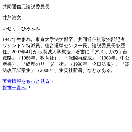
共同通信元論説委員長
井芹浩文
いせり ひろふみ
1947年生まれ。東京大学法学部卒。共同通信社政治部記者、
ワシントン特派員、総合選挙センター長、論説委員長を歴
任。2007年4月から崇城大学教授。著書に『アメリカの宇宙
戦略』（1986年、教育社）、『派閥再編成』（1988年、中公
新書）、『総理のリーダー術』（1998年、全日法規）、『憲
法改正試案集』（2008年、集英社新書）などがある。
著者情報をもっと見る
探求一覧へ