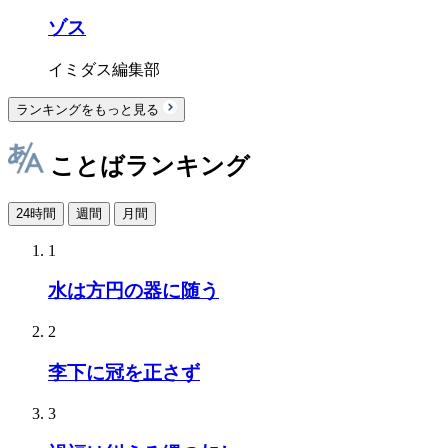
ゾス
イミダス編集部
ランキングをもっと見る
ことばランキング
24時間
週間
月間
1
水は方円の器に随う
2
李下に冠を正さず
3