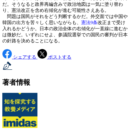
だ。そうなると政界再編含みで政治地図は一気に塗り替わ
り、憲法改正を含め右傾化が進む可能性さえある。
問題は国民がそれをどう判断するかだ。外交面では中国や
韓国の出方を苦々しく思いながらも、
憲法9条
改正まで受け
入れるかどうか。日本の政治全体の右傾化が一直線に進むか
は微妙だ。いずれにせよ、参議院選挙での国民の審判が日本
の針路を決めることになる。
シェアする
ポストする
著者情報