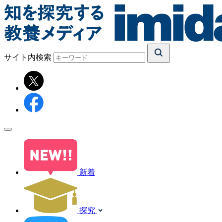
サイト内検索
新着
探究