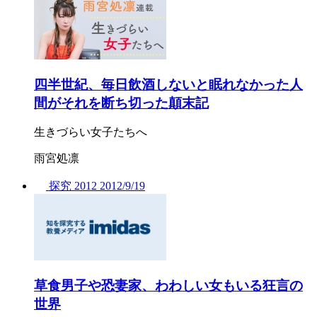
四半世紀、毎日飲酒しないと眠れなかった人
間がそれを断ち切った顛末記
生きづらい女子たちへ
雨宮処凛
探究
2012
2012/
9/19
草食男子や恐妻家、わわしい女もいる狂言の
世界