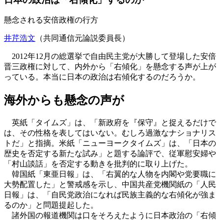
懸念される安倍政権の行方
井芹浩文
（共同通信元論説委員長）
2012年12月の総選挙で自由民主党が大勝して登場した安倍
晋三政権に対して、内外から「右傾化」を懸念する声が上が
っている。本当に日本の政治は右傾化するのだろうか。
海外からも懸念の声が
英紙「タイムズ」は、「新政府を『保守』と捉えるだけで
は、その性格を表してはいない。むしろ過激なナショナリス
トだ」と指摘。米紙「ニューヨークタイムズ」は、「日本の
歴史を否定する新たな試み」と題する論評で、従軍慰安婦や
「村山談話」を否定する動きを批判的に取り上げた。
韓国紙「東亜日報」は、「右翼的な人物を内閣や党要職に
大勢配置した」と警戒感を示し、中国共産党機関紙の「人民
日報」は、「自民党政治になれば民族主義的な右傾化が強ま
るのか」と問題提起した。
諸外国の報道機関は口をそろえたように日本政治の「右傾