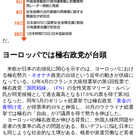
だ。
ヨーロッパでは極右政党が台頭
米欧が日本の右傾化に関心を示すのは、ヨーロッパにおけ
る極右勢力・
ネオナチ
政党の台頭という近年の動きが伏線に
なっている。12年4月のフランス大統領選挙の第1回投票で、
極右政党「
国民戦線
」（
FN
）の女性党首マリーヌ・ルペン
氏が同党候補として過去最高となる17.9％の票を得て第3位
となった。同年5月のギリシャ総選挙では極右政党「
黄金の
夜明け党
」が得票率約10％と伸張し、10月のウクライナ総選
挙では極右の「自由」が37議席を得て勢力を伸ばした。
ヨーロッパの極右政党が伸びる背景に、外国人移民問題や
若者の失業率の高さの問題がある。長いデフレに悩む日本に
も同じような社会的な土壌がある。格差や派遣労働など若者