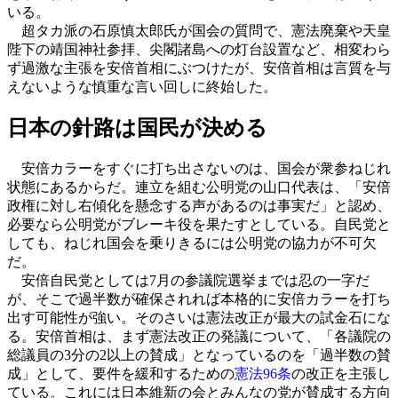
いる。
超タカ派の石原慎太郎氏が国会の質問で、憲法廃棄や天皇
陛下の靖国神社参拝、尖閣諸島への灯台設置など、相変わら
ず過激な主張を安倍首相にぶつけたが、安倍首相は言質を与
えないような慎重な言い回しに終始した。
日本の針路は国民が決める
安倍カラーをすぐに打ち出さないのは、国会が衆参ねじれ
状態にあるからだ。連立を組む公明党の山口代表は、「安倍
政権に対し右傾化を懸念する声があるのは事実だ」と認め、
必要なら公明党がブレーキ役を果たすとしている。自民党と
しても、ねじれ国会を乗りきるには公明党の協力が不可欠
だ。
安倍自民党としては7月の参議院選挙までは忍の一字だ
が、そこで過半数が確保されれば本格的に安倍カラーを打ち
出す可能性が強い。そのさいは憲法改正が最大の試金石にな
る。安倍首相は、まず憲法改正の発議について、「各議院の
総議員の3分の2以上の賛成」となっているのを「過半数の賛
成」として、要件を緩和するための
憲法96条
の改正を主張し
ている。これには日本維新の会とみんなの党が賛成する方向