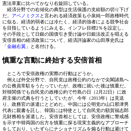
憲法草案に比べてかなり右旋回している。
経済分野での右傾化の典型は生活保護の支給額の切り下げ
だ。
アベノミクス
と言われる経済政策も小泉純一郎政権時代
に似る。経済的弱者には冷たく、経済的強者による競争社会
を目指しているようにみえる。インフレ目標2％を設定し、
その手段として日銀の国債引き受け論や日銀法改正を唱える
安倍首相の経済政策について、経済評論家の山田厚史氏は
「
金融右翼
」と名付ける。
慎重な言動に終始する安倍首相
ところで安倍政権の実際の行動はどうか。
例えば外交分野で、自民党は政権公約のなかで尖閣諸島へ
の公務員常駐をうたっていたが、政権に就いた後は慎重だ。
対韓関係でも自民党の政権公約で竹島の日（2月22日）に政
府主催の式典を行うとしていたが、今年（2013年）は見送
り、政務官の派遣にとどめた。中国には公明党の山口那津男
代表に親書を託し、韓国には特使として自民党の額賀福志郎
元財務相を派遣した。安倍首相としては、安倍政権に警戒感
を示す中韓両国の出方を慎重に探る現実主義的なアプローチ
をしており、いたずらにナショナリズムを煽る行動は避けて