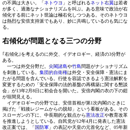
の不満は大きい。「
ネトウヨ
」と呼ばれる
ネット右翼
は若者
が多く、過激なナショナリズムを叫ぶ。ある意味で政治が右
傾化する前にネット世論は極右化しつつある。そのネトウヨ
は熱烈な安倍支持派でもあり、妙に共鳴しているのも気にな
る。
右傾化が問題となる三つの分野
｢右傾化｣を考えるのに外交、イデオロギー、経済の3分野が
ある。
一つは外交分野だ。
尖閣諸島
や
竹島
問題がナショナリズム
を刺激している。
集団的自衛権
は外交・安全保障・憲法にま
たがる問題を含んでいる。行使を容認できるよう憲法解釈を
変更するための「安全保障の法的基盤の再構築に関する懇談
会」が13年2月8日に初会合を開いた。安倍内閣の衣の下の鎧
が垣間見える。
イデオロギーの分野では、安倍首相が第1次内閣のときに
掲げた「戦後レジームからの脱却」という看板がある。その
スローガンの下に、中長期的な観点から
憲法改正
や教育改革
を推進しようとしている。自民党が12年4月に発表した憲法
改正案では、「
国防軍
」の表記や天皇の元首化など、05年新