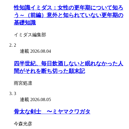
性知識イミダス：女性の更年期について知ろ
う～（前編）意外と知られていない更年期の
基礎知識
イミダス編集部
2
連載
2026.08.04
四半世紀、毎日飲酒しないと眠れなかった人
間がそれを断ち切った顛末記
雨宮処凛
3
連載
2026.08.05
骨太な剣士 〜ミヤマクワガタ
今森光彦