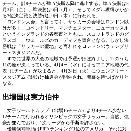
チーム、計8チームが準々決勝以降に進出する。準々決勝は8
月3日（金）、準決勝は6日（月）、そしてメダル獲得がかか
る3位決定戦と決勝戦は9日（木）に行われる。
「ロンドン大会」と言っても、サッカーの会場はロンドン以
外が多く、コベントリー、マンチェスター、ニューカッスル
というイングランドの各都市とともに、スコットランドのグ
ラスゴー、ウェールズのカーディフも舞台となる。しかし決
勝戦は「サッカーの聖地」と言われるロンドンのウェンブリ
ー・スタジアムだ。
すでに世界の大会の地域では予選がほぼ終了し、12のうち
11の座が決まっている。4月4日（水）にオセアニア地域の代
表（1チーム）が決まると、4月24日（火）にウェンブリー・
スタジアムで組分け抽選会が開催され、開幕を待つばかりと
なる。
出場国は実力伯仲
女子ワールドカップ（出場16チーム）より4チーム少ない
12チームで行われるオリンピックの女子サッカー。当然、強
豪が並んでおり、1次リーグから予断を許さない。
優勝候補筆頭はFIFAランキング1位のアメリカ。それに対