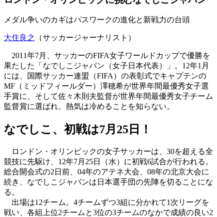
メダル争いのカギはパスワークの進化と新戦力の台頭
大住良之
（サッカージャーナリスト）
2011年7月、サッカーのFIFA女子ワールドカップで優勝を
果たした「なでしこジャパン（女子日本代表）」。12年1月
には、国際サッカー連盟（FIFA）の表彰式でキャプテンの
MF（ミッドフィールダー）澤穂希が世界年間最優秀女子選
手賞に、そして佐々木則夫監督が世界年間最優秀女子チーム
監督賞に選ばれ、熱気は冷めることを知らない。
なでしこ、初戦は7月25日！
ロンドン・オリンピックの女子サッカーは、30を超える全
競技に先駆け、12年7月25日（水）に初戦6試合が行われる。
総合開会式の2日前、04年のアテネ大会、08年の北京大会に
続き、なでしこジャパンは日本選手団の先陣を切ることにな
る。
出場は12チーム。4チームずつ3組に分かれて1次リーグを
戦い、各組上位2チームと3位の3チームのなかで成績の良い2