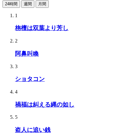
24時間
週間
月間
1
栴檀は双葉より芳し
2
阿鼻叫喚
3
ショタコン
4
禍福は糾える縄の如し
5
盗人に追い銭