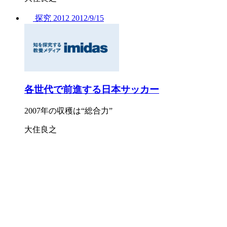
探究
2012
2012/
9/15
各世代で前進する日本サッカー
2007年の収穫は“総合力”
大住良之