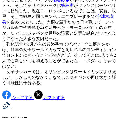
トへ、そして左サイドバックの
鮫島彩
がフランスのモンペリ
エに移籍した。現在ヨーロッパにいるなでしこは、安藤、永
里、そして鮫島と同じモンペリエでプレーするMF
宇津木瑠
美
を含め5人となった。大柄な選手たちと日々戦って、フィ
ジカル面で劣等感をぬぐい去った「ヨーロッパ組」の存在
が、なでしこジャパンが世界の強豪と対等な試合ができるよ
うになった大きな要因だった。
強化試合と6月からの最終準備でパスワークに磨きをか
け、11年の女子ワールドカップと同レベルのコンディション
でロンドンに向かうことができれば、そしてそこに1人でも2
人でも新しい力を加えることができたら、「メダル」は夢で
はない。
女子サッカーでは、オリンピックはワールドカップより厳
しい。しかしそのなかで、なでしこジャパンが再び大きく輝
く可能性は十分ある。
シェアする
ポストする