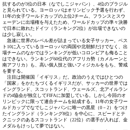
抗するのが3位の日本（なでしこジャパン）、4位のブラジル
と見られている。ヨーロッパはオリンピック予選を行わず、
11年の女子ワールドカップの上位2チーム、フランスとスウ
ェーデンに出場権を与えたため、ワールドカップの準々決勝
で日本に敗れたドイツ（ランキング2位）が出場できないの
は少し寂しい。
急速に世界のレベル差が詰まっている女子サッカー。ベス
ト10に入っているヨーロッパの両国や北朝鮮だけでなく、出
場チームのなかではランキングが低いコロンビアも侮ること
はできない。ランキング60位代のアフリカ勢（カメルーンと
南アフリカ）も、高い個人技と強いフィジカルをもち、警戒
を要する。
注目は開催国「イギリス」だ。政治のうえではひとつの
「国家」をかたちづくるイギリスだが、サッカーの世界では
イングランド、スコットランド、ウェールズ、北アイルラン
ドの4協会が独立してFIFAに加盟している。しかし今回のオ
リンピックに限って連合チームを結成する。11年の女子ワー
ルドカップでなでしこジャパンに唯一の黒星（0－2）をつけ
たイングランド（ランキング8位）を中心に、スピードとテ
クニックのあるスコットランド（22位）の選手が入れば、金
メダルもけっして夢ではない。