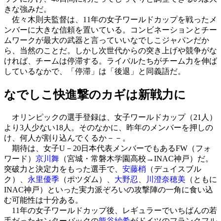
きな強みだ。
佐々木則夫監督は、11年の女子ワールドカップを戦ったメ
ンバーに大きな信頼を置いている。コンビネーションとチー
ムワークが最大の武器と言っていいなでしこジャパンだか
ら、当然のことだ。しかし次世代からの突き上げや競争がな
ければ、チームは停滞する。ライバルたちがチーム力を伸ば
しているなかで、「停滞」は「後退」と同義語だ。
なでしこ快進撃のカギは新戦力に
オリンピックの選手登録は、女子ワールドカップ（21人）
より3人少ない18人。そのなかに、昨年のメンバーを押しの
け、何人が割り込んでくるか－－。
期待は、女子U－20日本代表メンバーでもあるFW（フォ
ワード）
京川舞
（宮城・常磐木学園高校→INAC神戸）だ。
突破力と決定力をもった選手で、
安藤梢
（デュイスブル
ク）、
永里優季
（ポツダム）、
大野忍
、
川澄奈穂美
（ともに
INAC神戸）といった実力派ぞろいの攻撃陣の一角に食い込
む可能性は十分ある。
11年の女子ワールドカップ後、レギュラーでいちばんの若
手だったセンターバックの
熊谷紗希
がドイツのフランクフル