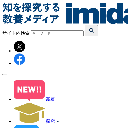
サイト内検索
新着
探究