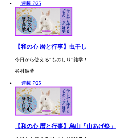
連載
7/25
【和の心 暦と行事】虫干し
今日から使える“ものしり”雑学！
谷村鯛夢
連載
7/25
【和の心 暦と行事】烏山「山あげ祭」