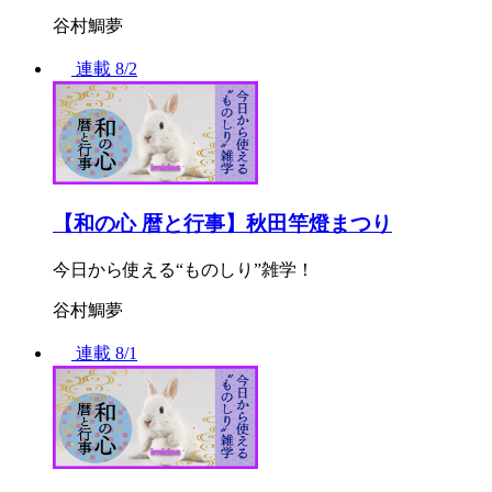
谷村鯛夢
連載
8/2
【和の心 暦と行事】秋田竿燈まつり
今日から使える“ものしり”雑学！
谷村鯛夢
連載
8/1