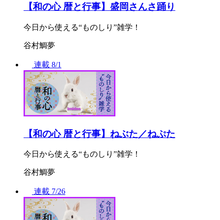
【和の心 暦と行事】盛岡さんさ踊り
今日から使える“ものしり”雑学！
谷村鯛夢
連載
8/1
【和の心 暦と行事】ねぶた／ねぷた
今日から使える“ものしり”雑学！
谷村鯛夢
連載
7/26