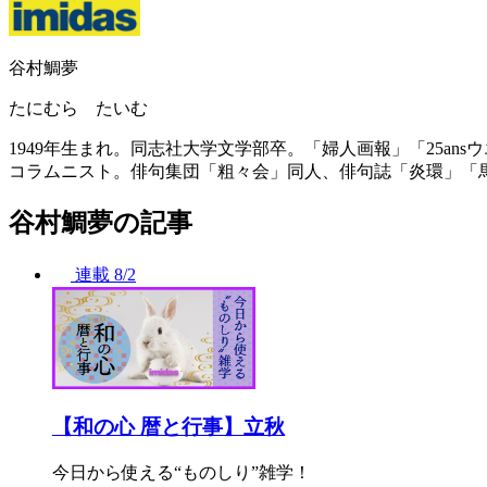
谷村鯛夢
たにむら たいむ
1949年生まれ。同志社大学文学部卒。「婦人画報」「25a
コラムニスト。俳句集団「粗々会」同人、俳句誌「炎環」「
谷村鯛夢の記事
連載
8/2
【和の心 暦と行事】立秋
今日から使える“ものしり”雑学！