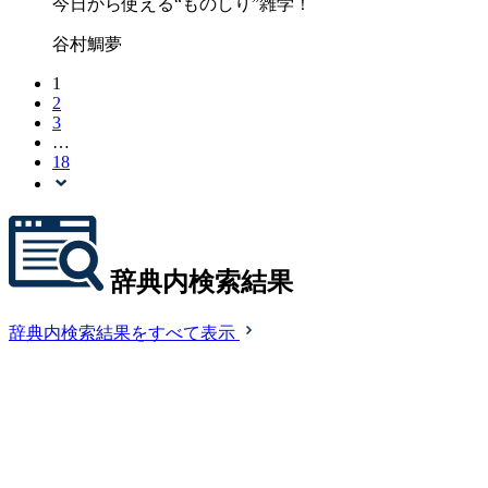
今日から使える“ものしり”雑学！
谷村鯛夢
1
2
3
…
18
辞典内検索結果
辞典内検索結果をすべて表示