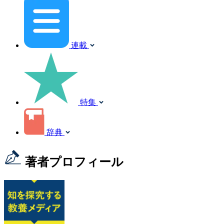
連載
特集
辞典
著者プロフィール