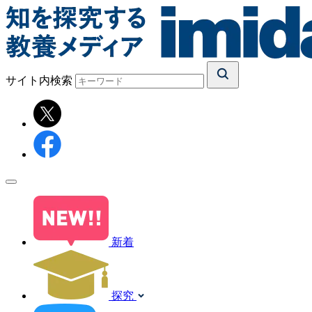
サイト内検索
新着
探究