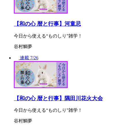
【和の心 暦と行事】河童忌
今日から使える“ものしり”雑学！
谷村鯛夢
連載
7/26
【和の心 暦と行事】隅田川花火大会
今日から使える“ものしり”雑学！
谷村鯛夢