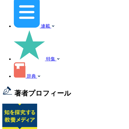
連載
特集
辞典
著者プロフィール