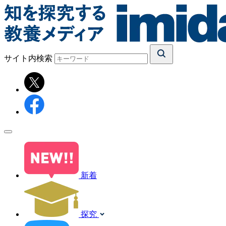
サイト内検索
新着
探究