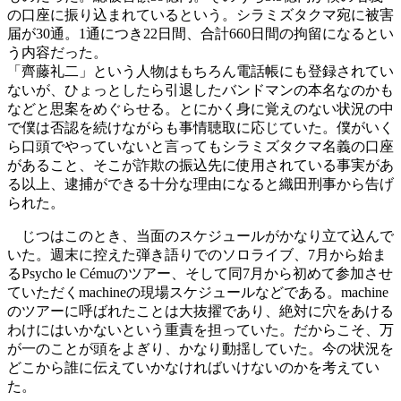
の口座に振り込まれているという。シラミズタクマ宛に被害
届が30通。1通につき22日間、合計660日間の拘留になるとい
う内容だった。
「齊藤礼二」という人物はもちろん電話帳にも登録されてい
ないが、ひょっとしたら引退したバンドマンの本名なのかも
などと思案をめぐらせる。とにかく身に覚えのない状況の中
で僕は否認を続けながらも事情聴取に応じていた。僕がいく
ら口頭でやっていないと言ってもシラミズタクマ名義の口座
があること、そこが詐欺の振込先に使用されている事実があ
る以上、逮捕ができる十分な理由になると織田刑事から告げ
られた。
じつはこのとき、当面のスケジュールがかなり立て込んで
いた。週末に控えた弾き語りでのソロライブ、7月から始ま
るPsycho le Cémuのツアー、そして同7月から初めて参加させ
ていただくmachineの現場スケジュールなどである。machine
のツアーに呼ばれたことは大抜擢であり、絶対に穴をあける
わけにはいかないという重責を担っていた。だからこそ、万
が一のことが頭をよぎり、かなり動揺していた。今の状況を
どこから誰に伝えていかなければいけないのかを考えてい
た。