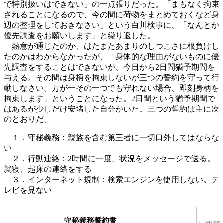
で特別扱いはできない」の一点張りだった。「まもなく拘束
されることになるので、今の間に荷物をまとめておくなど身
辺の整理をしておきなさい」という白川検事に、「なんとか
優先調査をお願いします」と繰り返した。
熱意が通じたのか、はたまたあまりのしつこさに根負けし
たのかはわからなかったが、「身体的な理由がないものに優
先調査をすることはできないが、今日から2日間猶予期間を
与える。その間は身柄を拘束しないが三つの誓約を守って行
動しなさい。万が一その一つでも守れない場合、即刻身柄を
拘束します」ということになった。2日間という猶予期間で
はあるが少しだけ安堵した自分がいた。三つの誓約は主に次
のとおりだ。
１．守秘義務：親族を含む第三者に一切口外してはならな
い
２．行動連絡：2時間に一度、状況をメッセージで送る。
就寝、起床の連絡をする
３．インターネット規制：検索エンジンを使用しない。テ
レビを見ない