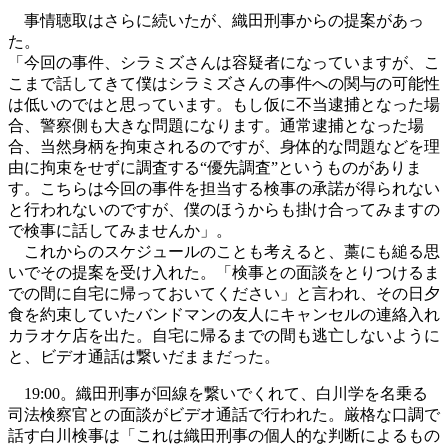
事情聴取はさらに続いたが、織田刑事からの提案があっ
た。
「今回の事件、シラミズさんは容疑者になっていますが、こ
こまで話してきて僕はシラミズさんの事件への関与の可能性
は低いのではと思っています。もし仮に不当逮捕となった場
合、警察側も大きな問題になります。通常逮捕となった場
合、当然身柄を拘束されるのですが、身体的な問題などを理
由に拘束をせずに調査する“優先調査”というものがありま
す。こちらは今回の事件を担当する検事の承諾が得られない
と行われないのですが、僕のほうからも掛け合ってみますの
で検事に話してみませんか」。
これからのスケジュールのことも考えると、藁にも縋る思
いでその提案を受け入れた。「検事との面談をとりつけるま
での間に自宅に帰っておいてください」と言われ、その日夕
食を約束していたバンドマンの友人にキャンセルの連絡入れ
カラオケ店を出た。自宅に帰るまでの間も逃亡しないように
と、ビデオ通話は繋いだままだった。
19:00。織田刑事が回線を繋いでくれて、白川学を名乗る
司法検察官との面談がビデオ通話で行われた。厳格な口調で
話す白川検事は「これは織田刑事の個人的な判断によるもの