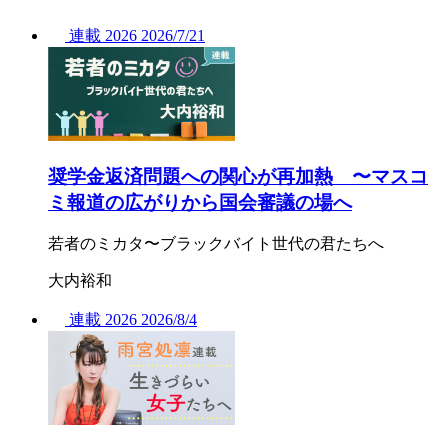
連載
2026
2026/
7/21
奨学金返済問題への関心が再加熱 〜マスコ
ミ報道の広がりから国会審議の場へ
若者のミカタ〜ブラックバイト世代の君たちへ
大内裕和
連載
2026
2026/
8/4