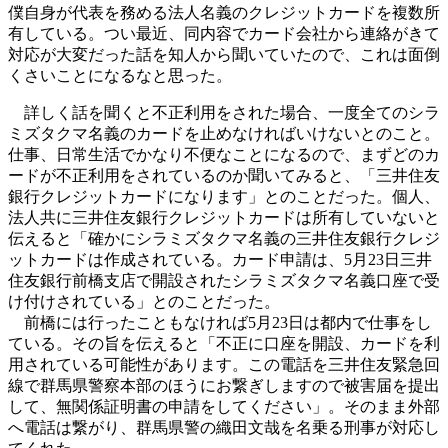
僕自身が代表を務める法人名義のクレジットカードを複数所
有している。つい最近、同内容でカード会社から連絡がきて
対応が大変だった話を知人から聞いていたので、これは面倒
くさいことになるなと思った。
詳しく話を聞くと不正利用をされた場合、一度全てのシラ
ミズタクマ名義のカードを止めなければいけないとのこと。
仕事、日常生活でかなり不便なことになるので、まずどのカ
ードが不正利用をされているのか聞いてみると、「三井住友
銀行クレジットカードになります」とのことだった。個人、
法人共に三井住友銀行クレジットカードは所有していないと
伝えると「確かにシラミズタクマ名義の三井住友銀行クレジ
ットカードは作成されている。カード申請は、5月23日三井
住友銀行前橋支店で開設されたシラミズタクマ名義口座で受
け付けされている」とのことだった。
前橋には行ったこともなければ5月23日は都内で仕事をし
ている。その旨を伝えると「不正に口座を開設、カードを利
用されている可能性があります。この電話を三井住友緊急回
線で群馬県警察本部のほうにお繋ぎしますので被害届を提出
して、無関係証明書の申請をしてください」。そのまま外部
へ電話は繋がり、群馬県警の織田文哉を名乗る刑事が対応し