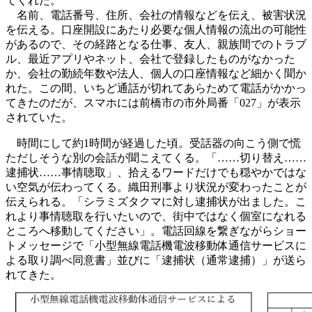
てくれた。
名前、電話番号、住所、会社の情報などを伝え、被害状況
を伝える。口座開設にあたり必要な個人情報の流出の可能性
があるので、その経路となる仕事、友人、親族間でのトラブ
ル、最近アプリやネット、会社で登録したものがなかった
か、会社の勤続年数や法人、個人の口座情報など細かく聞か
れた。この間、いちど通話が切れてあらためて電話がかかっ
てきたのだが、スマホには前橋市の市外局番「027」が表示
されていた。
時間にして約1時間が経過した頃。受話器の向こう側で慌
ただしそうな別の会話が聞こえてくる。「……切り替え……
逮捕状……事情聴取」、拾えるワードだけでも穏やかではな
い空気が伝わってくる。織田刑事より状況が変わったことが
伝えられる。「シラミズタクマに対し逮捕状が出ました。こ
れより事情聴取を行いたいので、街中ではなく個室になれる
ところへ移動してください」。電話回線を繋ぎながらショー
トメッセージで「小型無線電話機電波移動体通信サービスに
よる取り調べ同意書」並びに「逮捕状（通常逮捕）」が送ら
れてきた。