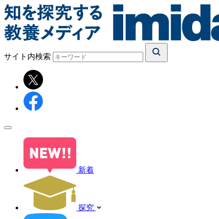
サイト内検索
新着
探究