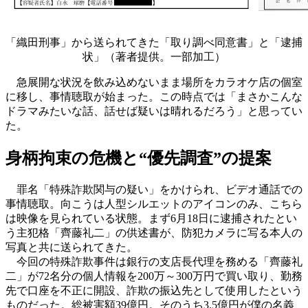
「織田刑事」から送られてきた「取り調べ同意書」と「逮捕
状」（著者提供。一部加工）
急展開な状況を飲み込めないまま場所をカラオケ店の個室
に移し、事情聴取が始まった。この時点では「まさかこんな
ドラマみたいな話、話せば疑いは晴れるだろう」と思ってい
た。
身柄拘束の危機と“優先調査”の提案
罪名「特殊詐欺関与の疑い」をかけられ、ビデオ通話での
事情聴取。向こうは人型シルエットのアイコンのみ、こちら
は映像を見られている状態。まず6月18日に逮捕されたとい
う主犯格「齊藤礼二」の供述書が、防犯カメラに写る本人の
写真と共に送られてきた。
今回の特殊詐欺事件は銀行の支店長代理を務める「齊藤礼
二」が72名分の個人情報を200万～300万円で買い取り、勤務
先で口座を不正に開設、詐欺の振込先として使用したという
ものだった。総被害額39億円。そのうち3.5億円が僕の名義