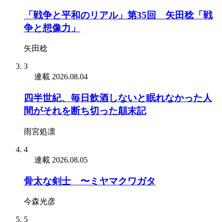
「戦争と平和のリアル」第35回 矢田稔「戦
争と想像力」
矢田稔
3
連載
2026.08.04
四半世紀、毎日飲酒しないと眠れなかった人
間がそれを断ち切った顛末記
雨宮処凛
4
連載
2026.08.05
骨太な剣士 〜ミヤマクワガタ
今森光彦
5