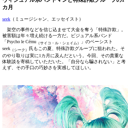
カ月
seek
（ミュージシャン、エッセイスト）
架空の事件などを信じ込ませて大金を奪う「特殊詐欺」。
被害額は年々増え続ける一方だ。ビジュアル系バンド
「Psycho le Cému
」のベーシスト
（サイコ・ル・シェイム）
seek
氏もこの夏、特殊詐欺グループに狙われた。そ
（シーク）
のやり取りは実に1カ月に及んだという。今回、その貴重な
体験談を寄稿していただいた。「自分なら騙されない」と考
えず、その手口の巧妙さを実感してほしい。