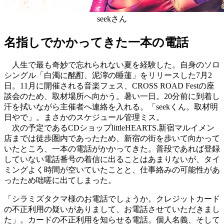
seekさん
名指しでかかってきた一本の電話
人生で最も奇妙で忘れられない夏を経験した。自身のソロ
シングル「白濁に酩酊、泥濘の睡蓮」をリリースした7月2
日。11月に開催される音楽フェス、CROSS ROAD Festの座
談会のため、取材場所へ向かう。暑い一日。20分前に到着し
汗を拭いながら主催者へ連絡を入れる。「seekくん。取材明
日やで」。まさかのスケジュール管理ミス。
次の予定であるCDショップlittleHEARTS.新宿マルイメン
店までは徒歩圏内であったため、新宿の街を歩いて向かって
いたところ、一本の電話がかかってきた。普段であれば登録
していない電話番号の着信に出ることはあまりないが、タイ
ミングよく時間が空いていたことと、仕事絡みの可能性があ
ったため咄嗟に出てしまった。
「シラミズタクマ様のお電話でしょうか。クレジットカード
の不正利用の疑いがありまして、お電話させていただきまし
た」。カードの不正利用を知らせる電話。個人名義、そして