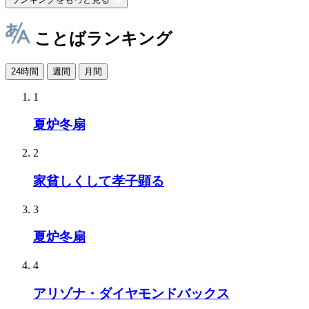
ことばランキング
24時間
週間
月間
1
夏炉冬扇
2
家貧しくして孝子顕る
3
夏炉冬扇
4
アリゾナ・ダイヤモンドバックス