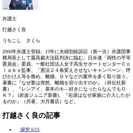
弁護士
打越さく良
うちこし さくら
2000年弁護士登録。15年に夫婦別姓訴訟（第一次）弁護団事
務局長として最高裁大法廷判決に臨む。日弁連「両性の平等
委員会」委員、一般社団法人女子高生サポートセンターＣｏ
ｌａｂｏ監事、「憲法２４条変えさせないキャンペーン」呼
びかけ人等を務め、離婚、ＤＶなどの案件を多く取り扱う。
著書に『なぜ妻は突然、離婚を切り出すのか』（祥伝社新
書）、『レンアイ、基本のキ―好きになったらなんでもＯ
Ｋ？』 (岩波ジュニア新書)、『右派はなぜ家族に介入したが
るのか』（共著、大月書店）など。
打越さく良の記事
探究
6/15