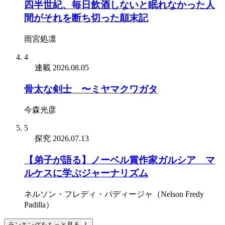
四半世紀、毎日飲酒しないと眠れなかった人
間がそれを断ち切った顛末記
雨宮処凛
4
連載
2026.08.05
骨太な剣士 〜ミヤマクワガタ
今森光彦
5
探究
2026.07.13
【弟子が語る】ノーベル賞作家ガルシア゠マ
ルケスに学ぶジャーナリズム
ネルソン・フレディ・パディージャ（Nelson Fredy
Padilla）
ランキングをもっと見る