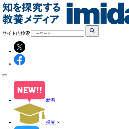
サイト内検索
新着
探究