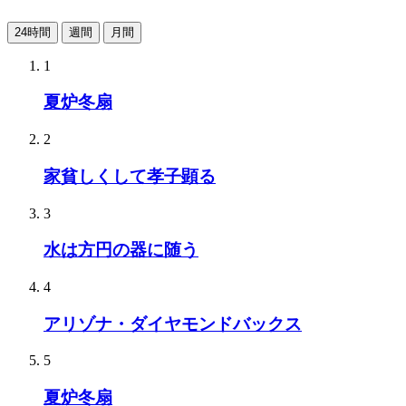
24時間
週間
月間
1
夏炉冬扇
2
家貧しくして孝子顕る
3
水は方円の器に随う
4
アリゾナ・ダイヤモンドバックス
5
夏炉冬扇