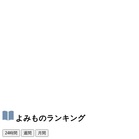
よみものランキング
24時間
週間
月間