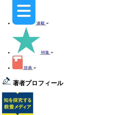
連載
特集
辞典
著者プロフィール