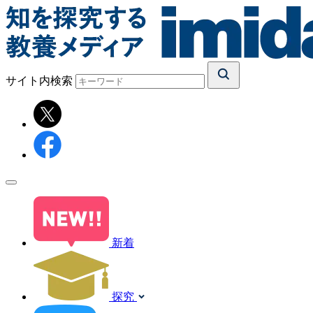
サイト内検索
新着
探究