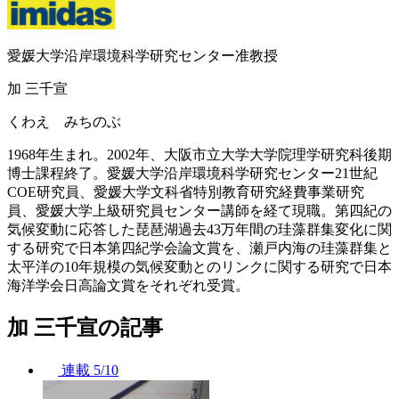
愛媛大学沿岸環境科学研究センター准教授
加 三千宣
くわえ みちのぶ
1968年生まれ。2002年、大阪市立大学大学院理学研究科後期
博士課程終了。愛媛大学沿岸環境科学研究センター21世紀
COE研究員、愛媛大学文科省特別教育研究経費事業研究
員、愛媛大学上級研究員センター講師を経て現職。第四紀の
気候変動に応答した琵琶湖過去43万年間の珪藻群集変化に関
する研究で日本第四紀学会論文賞を、瀬戸内海の珪藻群集と
太平洋の10年規模の気候変動とのリンクに関する研究で日本
海洋学会日高論文賞をそれぞれ受賞。
加 三千宣の記事
連載
5/10