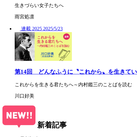
生きづらい女子たちへ
雨宮処凛
連載
2025
2025/
5/23
第14回 どんなふうに〝これから〟を生きて
これからを生きる君たちへ～内村鑑三のことばを読む
川口好美
新着記事