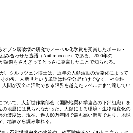
るオゾン層破壊の研究でノーベル化学賞を受賞したポール・
わせた造語（Anthropocene）である。2000年の
士が話題をさえぎってとっさに発言したことで知られる。
るが、クルッツェン博士は、近年の人類活動の活発化によって
した。その後、人新世という単語は科学分野だけでなく、社会科
、人間が安全に活動できる限界を越えたレベルにまで達してい
について、人新世作業部会（国際地質科学連合の下部組織）を
世の地層には見られなかった、人類による環境・生物相変化の
の濃度は、現在、過去80万年間で最も高い濃度であり、地球
が、地層から読み取れる。
油・石炭燃焼由来の物質や、核実験由来のプルトニウム・セ