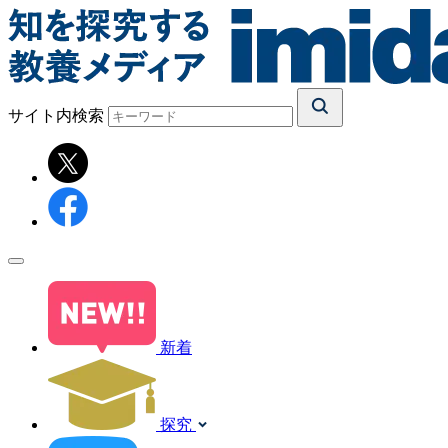
サイト内検索
新着
探究