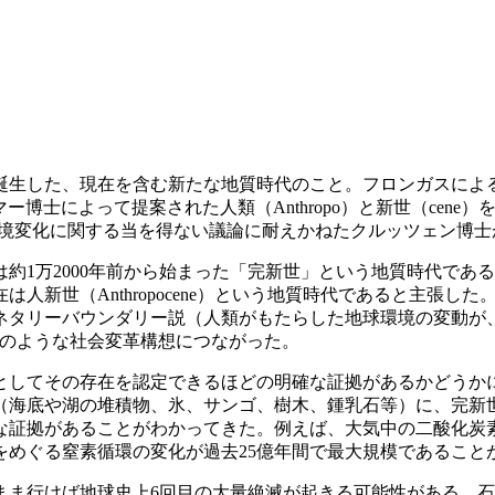
誕生した、現在を含む新たな地質時代のこと。フロンガスによ
によって提案された人類（Anthropo）と新世（cene）を組み合
環境変化に関する当を得ない議論に耐えかねたクルッツェン博
1万2000年前から始まった「完新世」という地質時代であ
人新世（Anthropocene）という地質時代であると主張
ネタリーバウンダリー説（人類がもたらした地球環境の変動が
）のような社会変革構想につながった。
してその存在を認定できるほどの明確な証拠があるかどうか
（海底や湖の堆積物、氷、サンゴ、樹木、鍾乳石等）に、完新
な証拠があることがわかってきた。例えば、大気中の二酸化炭素
をめぐる窒素循環の変化が過去25億年間で最大規模であること
ま行けば地球史上6回目の大量絶滅が起きる可能性がある。石