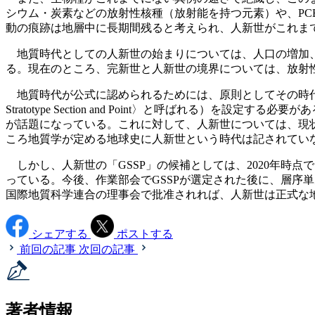
シウム・炭素などの放射性核種（放射能を持つ元素）や、P
動の痕跡は地層中に長期間残ると考えられ、人新世がこれま
地質時代としての人新世の始まりについては、人口の増加、
る。現在のところ、完新世と人新世の境界については、放射性核
地質時代が公式に認められるためには、原則としてその時代の地層
Stratotype Section and Point〉と呼ばれ
が話題になっている。これに対して、人新世については、現状
ころ地質学が定める地球史に人新世という時代は記されてい
しかし、人新世の「GSSP」の候補としては、2020年時
っている。今後、作業部会でGSSPが選定された後に、層序
国際地質科学連合の理事会で批准されれば、人新世は正式な
シェアする
ポストする
前回の記事
次回の記事
著者情報