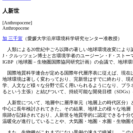
人新世
[Anthropocene]
Anthropocene
加 三千宣
（愛媛大学沿岸環境科学研究センター准教授）
人類による20世紀中ごろ以降の著しい地球環境改変により
J・クルッツェン博士と古環境学者のユージーン・F・ストーマー博士
IGBP（地球圏－生物圏国際協同研究計画）の会議で、地球
国際地質科学連合が定める国際年代層序表に従えば、現在は約
地球環境は著しく変わっており、完新世はすでに終わり、現在は
学、人文など様々な分野で広く用いられるようになり、プラ
るという主張）と結びついて、持続可能な開発目標（SDGs
人新世について、地層中に層序単元（地層上の時代区分）と
中心に長年検討されてきた。その結果、地球上の様々な地層
痕跡が記録されており、人新世を地質学的に認定できる十分
温暖化が進行していることや、大気圏・地圏・水圏・生物圏
また、生物種がこれまでにない異例の速さで絶滅し、このま