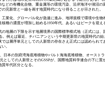
CBなどの有機化合物、重金属等の環境汚染、沿岸海洋や湖沼の
での完新世と一線を画す地質時代になり得ることが示された。
工業化、グローバル化が急速に進み、地球規模で環境や生物相
種の濃度が増加し始める1950年代、あるいはピークを迎える
の下限を示す地層境界の国際標準模式地（正式には、国際境界模式層
る）を設定する必要がある。例えば最近、チバニアンという中期更新世の
では層序単元としての人新世の存在さえ正式には認められてお
ない。
点で、日本の別府湾海底堆積物やバルト海海底堆積物、オースト
単元としての人新世とそのGSSPが、国際地質科学連合の下に
地質年代区分となる。