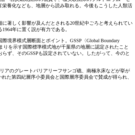
富栄養化なども、地層から読み取れる。今後もこうした人類活
に著しく影響が及んだとされる20世紀中ごろと考えられてい
1964年に置く説が有力である。
断面とポイント。GSSP〈Global Boundary
地質時代の始まりを示す国際標準模式地が千葉県の地層に認定されたこと
らず、そのGSSPも設定されていない。したがって、今のと
ラリアのグレートバリアリーフサンゴ礁、南極氷床などが挙が
置かれた第四紀層序小委員会と国際層序委員会で賛成が得られ、