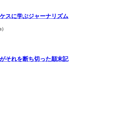
ケスに学ぶジャーナリズム
a）
がそれを断ち切った顛末記