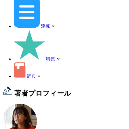
連載
特集
辞典
著者プロフィール