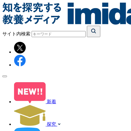
サイト内検索
新着
探究