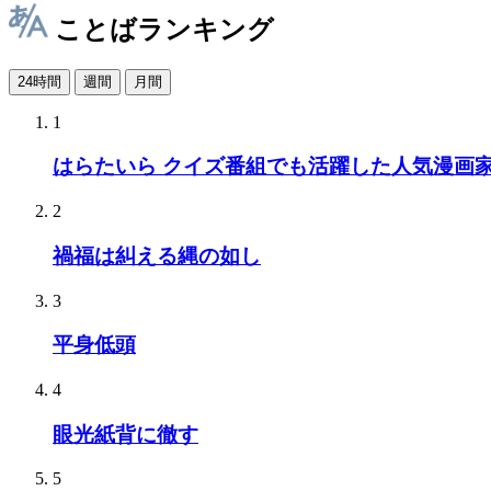
ことばランキング
24時間
週間
月間
1
はらたいら クイズ番組でも活躍した人気漫画
2
禍福は糾える縄の如し
3
平身低頭
4
眼光紙背に徹す
5