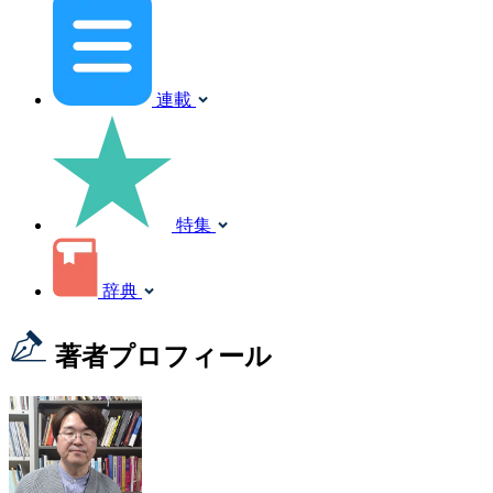
連載
特集
辞典
著者プロフィール