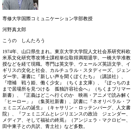
専修大学国際コミュニケーション学部教授
河野真太郎
こうの しんたろう
1974年、山口県生まれ。東京大学大学院人文社会系研究科欧
米系文化研究専攻博士課程単位取得満期退学。一橋大学准教
授などを経て現職。専門は英文学、ウェールズ英語文学、イ
ギリスの文化と社会、カルチュラル・スタディーズ、ジェン
ダー学。著書に『新しい声を聞くぼくたち』（講談社）、
『増補 戦う姫、働く少女』（ちくま文庫）、『ぼっちのま
まで居場所を見つける 孤独許容社会へ』（ちくまプリマー
新書）、『正義はどこへ行くのか 映画・アニメで読み解く
「ヒーロー」』（集英社新書）、訳書に『ネオリベラル・フ
ェミニズムの誕生』（キャサリン・ロッテンバーグ、人文書
院）、『フェミニズムとレジリエンスの政治 ジェンダー、
メディア、そして福祉の終焉』（アンジェラ・マクロビー、
田中東子との共訳、青土社）など多数。