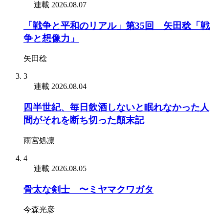
連載
2026.08.07
「戦争と平和のリアル」第35回 矢田稔「戦
争と想像力」
矢田稔
3
連載
2026.08.04
四半世紀、毎日飲酒しないと眠れなかった人
間がそれを断ち切った顛末記
雨宮処凛
4
連載
2026.08.05
骨太な剣士 〜ミヤマクワガタ
今森光彦