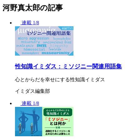
河野真太郎の記事
連載
1/8
性知識イミダス：ミソジニー関連用語集
心とからだを幸せにする性知識イミダス
イミダス編集部
連載
1/8