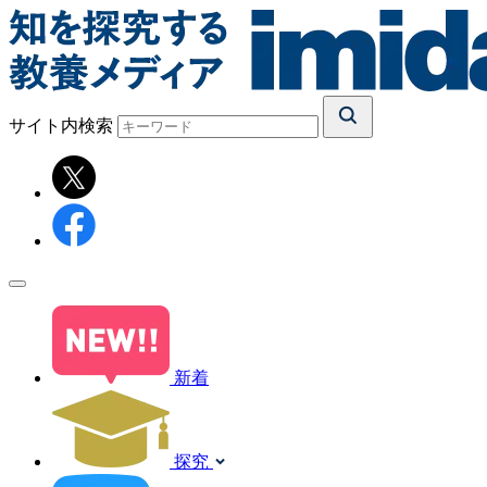
サイト内検索
新着
探究