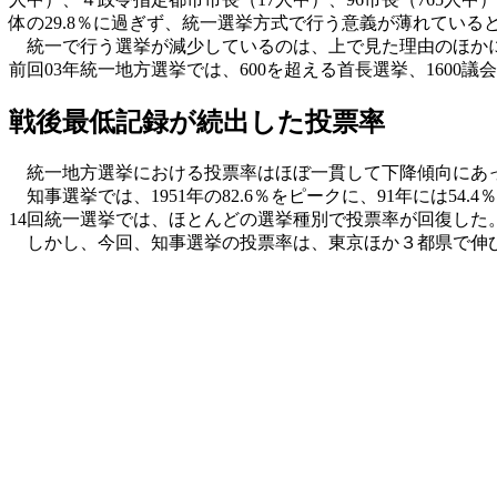
体の29.8％に過ぎず、統一選挙方式で行う意義が薄れている
統一で行う選挙が減少しているのは、上で見た理由のほかに
前回03年統一地方選挙では、600を超える首長選挙、1600
戦後最低記録が続出した投票率
統一地方選挙における投票率はほぼ一貫して下降傾向にあっ
知事選挙では、1951年の82.6％をピークに、91年には5
14回統一選挙では、ほとんどの選挙種別で投票率が回復した
しかし、今回、知事選挙の投票率は、東京ほか３都県で伸びたも