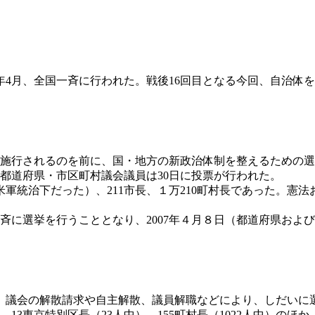
7年4月、全国一斉に行われた。戦後16回目となる今回、自治
3日に施行されるのを前に、国・地方の新政治体制を整えるため
、都道府県・市区町村議会議員は30日に投票が行われた。
軍統治下だった）、211市長、１万210町村長であった。憲
に選挙を行うこととなり、2007年４月８日（都道府県および
議会の解散請求や自主解散、議員解職などにより、しだいに選挙
、13東京特別区長（23人中）、155町村長（1022人中）の