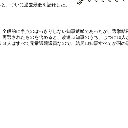
6％と、ついに過去最低を記録した。
。全般的に争点のはっきりしない知事選挙であったが、選挙結
選されたものを含めると、改選13知事のうち、じつに10人が元
り３人はすべて元衆議院議員なので、結局13知事すべてが国