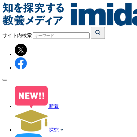
サイト内検索
新着
探究