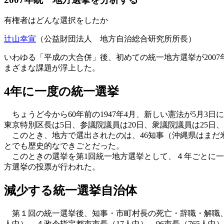
有権者はどんな選択をしたか
辻山幸宣
（公益財団法人 地方自治総合研究所所長）
いわゆる「平成の大合併」後、初めての統一地方選挙が200
まざまな課題が浮上した。
4年に一度の統一選挙
ちょうど今から60年前の1947年4月、新しい憲法が5月
東京特別区長は5日、参議院議員は20日、衆議院議員は25日
このとき、地方で選出されたのは、46知事（沖縄県はまだ米
とでも歴史的なできごとだった。
このときの選挙を第1回統一地方選挙として、４年ごとに一斉
方選挙の投票が行われた。
減少する統一選挙自治体
第１回の統一選挙後、知事・市町村長の死亡・辞職・解職、
人中）、４政令指定都市市長（17人中）、96市長（765人中）