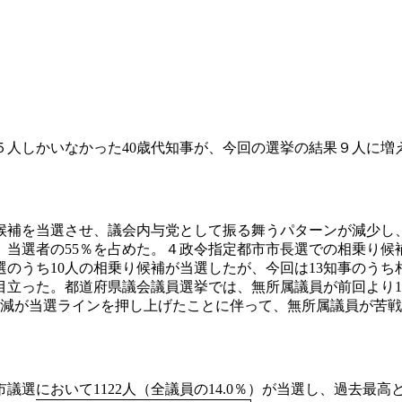
しかいなかった40歳代知事が、今回の選挙の結果９人に増えて
補を当選させ、議会内与党として振る舞うパターンが減少し
当選者の55％を占めた。４政令指定都市市長選での相乗り候補
事選のうち10人の相乗り候補が当選したが、今回は13知事のう
立った。都道府県議会議員選挙では、無所属議員が前回より1
る定数減が当選ラインを押し上げたことに伴って、無所属議員が苦
選において1122人（全議員の14.0％）が当選し、過去最