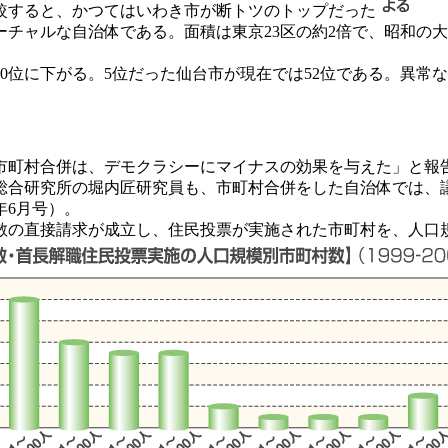
較すると、かつてはいわき市が断トツのトップだった
チャルな自治体である。面積は東京23区の約2倍で、昭和の大合
位に下がる。5位だった仙台市が現在では52位である。異常
「市町村合併は、デモクラシーにマイナスの効果を与えた」と報
研究所の堀内匠研究員も、市町村合併をした自治体では、議会議
年6月号）。
会解散の直接請求が成立し、住民投票が実施された市町村を、人