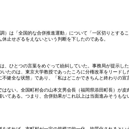
地制調）は「全国的な合併推進運動」について「一区切りとする
ん休止せざるをえないという判断を下したのである。
会は、ひとつの言葉をめぐって紛糾していた。事務局が提示し
ついたのは、東京大学教授であったころに分権改革をリードし
に不健全な状態」であり、「私はどこかできちんと終わりの宣
はない。全国町村会の山本文男会長（福岡県添田町長）が皮
書いてある。つまり、合併効果がこれ以上は当面進みそうもな
をすれば、市町村が一定の規模で均一化、均質化されるとい