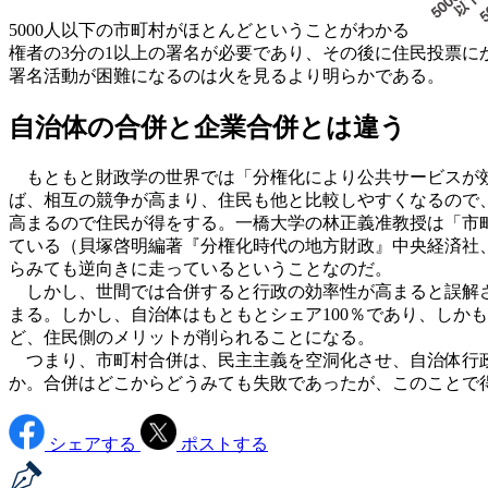
5000人以下の市町村がほとんどということがわかる
権者の3分の1以上の署名が必要であり、その後に住民投票に
署名活動が困難になるのは火を見るより明らかである。
自治体の合併と企業合併とは違う
もともと財政学の世界では「分権化により公共サービスが効
ば、相互の競争が高まり、住民も他と比較しやすくなるので
高まるので住民が得をする。一橋大学の林正義准教授は「市
ている（貝塚啓明編著『分権化時代の地方財政』中央経済社、
らみても逆向きに走っているということなのだ。
しかし、世間では合併すると行政の効率性が高まると誤解さ
まる。しかし、自治体はもともとシェア100％であり、しか
ど、住民側のメリットが削られることになる。
つまり、市町村合併は、民主主義を空洞化させ、自治体行政
か。合併はどこからどうみても失敗であったが、このことで
シェアする
ポストする