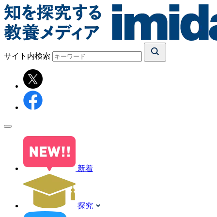
サイト内検索
新着
探究