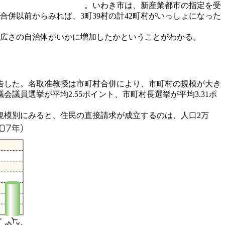
。いわき市は、新産業都市の指定を受
併以前からみれば、3町39村の計42町村がいっしょになった
な広さの自治体がいかに増加したかということがわかる。
告した。名取准教授は市町村合併により、市町村の規模が大き
員選挙が平均2.55ポイント、市町村長選挙が平均3.31ポ
口規模別にみると、住民の直接請求が成立するのは、人口2万