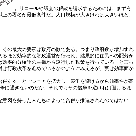
。リコールや議会の解散を請求するためには、まず有
人以上の署名が最低条件だ。人口規模が大きければ大きいほど、
。その最大の要素は政府の数である。つまり政府数が増加すれ
あるほど効率的な財政運営が行われ、結果的に住民への配分が
は効率的分権論の主張から逆行した政策を行っている」と言っ
合併は行政改革を進めているかのようにみえるが、実は効率面か
合併することでシェアを拡大し、競争を避けるから効率性が高
競争に過ぎないのだが、それでもその競争を避ければ避けるほ
な意図を持った人たちによって合併が推進されたのではない