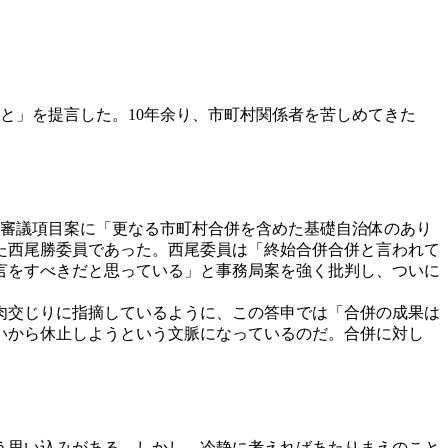
こと」を提言した。10年余り、市町村関係者を苦しめてきた
た審議項目案に「更なる市町村合併を含めた基礎自治体のあり
た西尾勝委員であった。西尾委員は「終始合併合併と言われて
言をすべきだと思っている」と事務局案を強く批判し、ついに
肉交じりに指摘しているように、この答申では「合併の成果は
いから休止しようという文脈になっているのだ。合併に対し
う思い込みがある。しかし、冷静に考えればあたりまえのこと