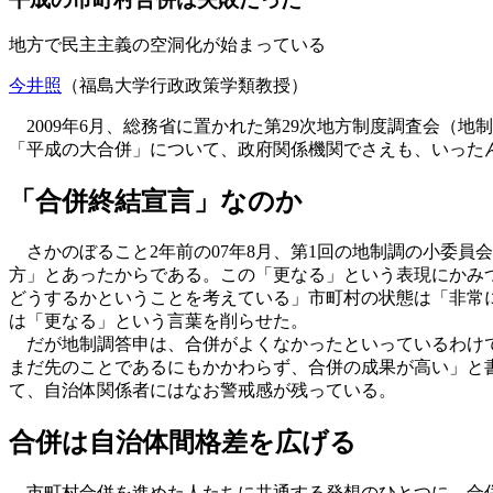
地方で民主主義の空洞化が始まっている
今井照
（福島大学行政政策学類教授）
2009年6月、総務省に置かれた第29次地方制度調査会（
「平成の大合併」について、政府関係機関でさえも、いった
「合併終結宣言」なのか
さかのぼること2年前の07年8月、第1回の地制調の小委員
方」とあったからである。この「更なる」という表現にかみ
どうするかということを考えている」市町村の状態は「非常
は「更なる」という言葉を削らせた。
だが地制調答申は、合併がよくなかったといっているわけで
まだ先のことであるにもかかわらず、合併の成果が高い」と
て、自治体関係者にはなお警戒感が残っている。
合併は自治体間格差を広げる
市町村合併を進めた人たちに共通する発想のひとつに、合併