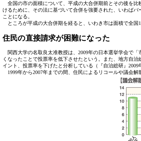
全国の市の面積について、平成の大合併期前とその後を比
けるために、その法に基づいて合併を強要された、いわばバー
ことになる。
ところが平成の大合併期を経ると、いわき市は面積で全国10
住民の直接請求が困難になった
関西大学の名取良太准教授は、2009年の日本選挙学会で
くなったことで投票率を低下させたという。また、地方自治総合
イント、投票率を下げたと分析している（『自治総研』2009
1999年から2007年までの間、住民によるリコールや議