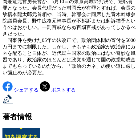
岡兼造元官房長官が、5月10日の東京高裁の判決で、逆転有
罪となった。会長代理だった村岡氏が有罪とすれば、会長の
故橋本龍太郎元首相や、当時、幹部会に同席した青木幹雄参
院議員会長、野中広務元幹事長が不起訴または起訴猶予とい
うのはおかしい。一罰百戒ならぬ百罰百戒があってしかるべ
きだった。
同事件を受けた05年の法改正で、政治団体間の寄付を5000
万円までに制限した。しかし、そもそも政治家が政治家にカ
ネを配ること自体が、近代民主国家の政治にはない奇妙な風
習であり、政治家のほとんどは政党を通じて国の政党助成金
までもらっているのだから、「政治のカネ」の使い道に厳し
い歯止めが必要だ。
シェアする
ポストする
著者情報