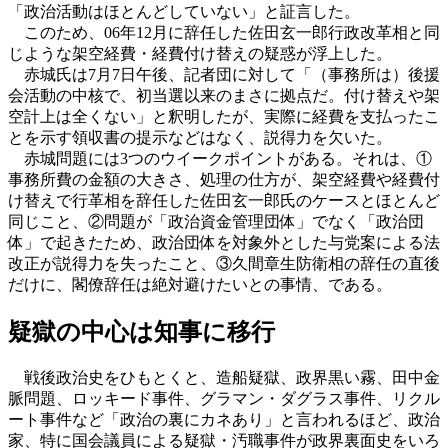
「政治活動はほとんどしていない」と証言した。
このため、06年12月に辞任した佐田玄一郎行政改革相と同
じような架空経費・経費付け替えの疑惑が浮上した。
赤城氏は7月7日午後、記者団に対して「（事務所は）後援
会活動の中核で、初当選以来のまさに拠点だ。付け替えや架
空計上は全くない」と釈明したが、実際に経費を支払ったこ
とを示す領収書の提示などはなく、説得力を欠いた。
赤城問題には3つのウイークポイントがある。それは、①
事務所費の金額の大きさ、処理の仕方が、架空経費や経費付
け替えで行革相を辞任した佐田玄一郎氏のケースとほとんど
同じこと、②問題が「政治資金管理団体」でなく「政治団
体」で起きたため、政治団体を対象外とした与党案による法
改正が説得力を失ったこと、③久間章生防衛相の辞任の直後
だけに、閣僚辞任は絶対避けたいとの事情、である。
疑獄の中心は知事に移行
戦後政治史をひもとくと、造船疑獄、政界黒い霧、田中金
脈問題、ロッキード事件、グラマン・ダグラス事件、リクル
ート事件など「政治の裏にカネあり」と言われるほど、政治
家、特に国会議員による疑獄・汚職事件が政界裏面史をいろ