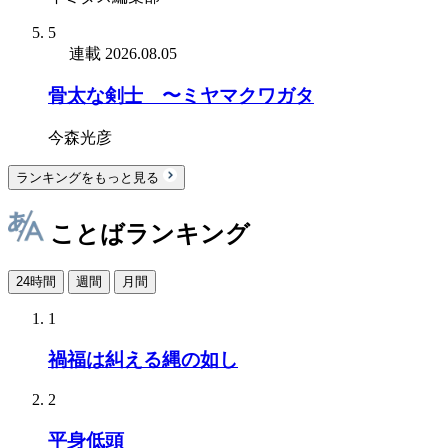
5
連載
2026.08.05
骨太な剣士 〜ミヤマクワガタ
今森光彦
ランキングをもっと見る
ことばランキング
24時間
週間
月間
1
禍福は糾える縄の如し
2
平身低頭