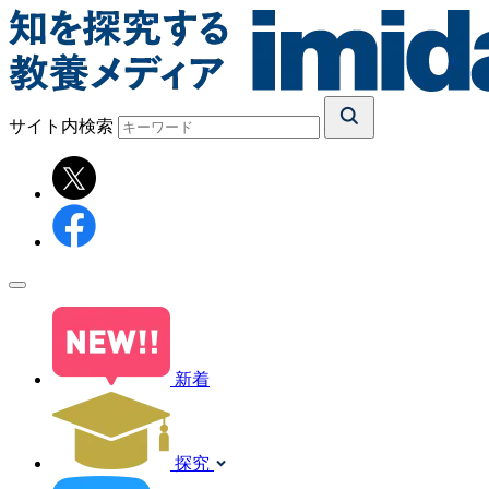
サイト内検索
新着
探究