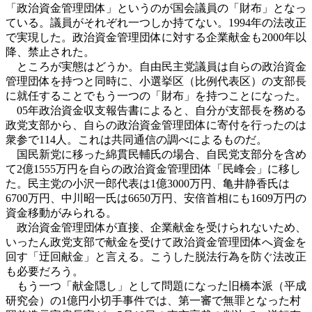
「政治資金管理団体」というのが国会議員の「財布」となっ
ている。議員がそれぞれ一つしか持てない。1994年の法改正
で実現した。政治資金管理団体に対する企業献金も2000年以
降、禁止された。
ところが実態はどうか。自由民主党議員は自らの政治資金
管理団体を持つと同時に、小選挙区（比例代表区）の支部長
に就任することでもう一つの「財布」を持つことになった。
05年政治資金収支報告書によると、自分が支部長を務める
政党支部から、自らの政治資金管理団体に寄付を行ったのは
衆参で114人。これは共同通信の調べによるものだ。
国民新党に移った綿貫民輔氏の場合、自民党支部分を含め
て2億1555万円を自らの政治資金管理団体「民峰会」に移し
た。民主党の小沢一郎代表は1億3000万円、亀井静香氏は
6700万円、中川昭一氏は6650万円、安倍首相にも1609万円の
資金移動がみられる。
政治資金管理団体が直接、企業献金を受けられないため、
いったん政党支部で献金を受けて政治資金管理団体へ資金を
回す「迂回献金」と言える。こうした脱法行為を防ぐ法改正
も必要だろう。
もう一つ「献金隠し」として問題になった旧橋本派（平成
研究会）の1億円小切手事件では、第一審で無罪となった村