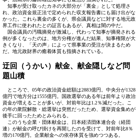
知事が受け取ったカネの大部分が「裏金」として処理さ
れ、政治資金規正法で定められた収支報告書にも届け出がな
かった。これら裏金の多くが、県会議員などに対する地元政
界工作に使われたとの証言もあるが、真相は闇の中だ。
国会議員の汚職摘発が激減し、代わって知事が摘発される
例が多くなったのは、地方分権が進んだ結果、知事権限が大
きくなり、「天の声」によって県事業の受注が決まるため
だ。地元政財界の癒着体質も指摘されている。
迂回（うかい）献金、献金隠しなど問
題山積
ところで、05年の政治資金総額は2883億円。中央分が1328
億円で地方分は1555億円。国政選挙のある年は前年より政治
資金が増えることが多いが、対前年比は1.2％減だった。こ
の年の衆院解散・総選挙は突然だったため、選挙資金集めが
後手に回ったためとみられる。
このうち企業・団体献金は、日本経済団体連合会（経団
連）が献金の呼び掛けを再開したのを受けて、対前年比8％
増の170億円。企業献金への依存体質を強めつつある。