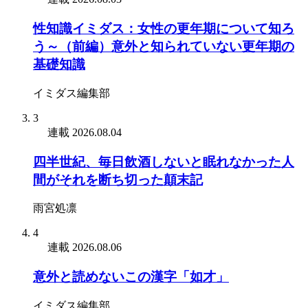
性知識イミダス：女性の更年期について知ろ
う～（前編）意外と知られていない更年期の
基礎知識
イミダス編集部
3
連載
2026.08.04
四半世紀、毎日飲酒しないと眠れなかった人
間がそれを断ち切った顛末記
雨宮処凛
4
連載
2026.08.06
意外と読めないこの漢字「如才」
イミダス編集部