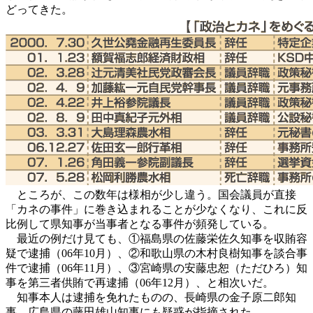
どってきた。
ところが、この数年は様相が少し違う。国会議員が直接
「カネの事件」に巻き込まれることが少なくなり、これに反
比例して県知事が当事者となる事件が頻発している。
最近の例だけ見ても、①福島県の佐藤栄佐久知事を収賄容
疑で逮捕（06年10月）、②和歌山県の木村良樹知事を談合事
件で逮捕（06年11月）、③宮崎県の安藤忠恕（ただひろ）知
事を第三者供賄で再逮捕（06年12月）、と相次いだ。
知事本人は逮捕を免れたものの、長崎県の金子原二郎知
事、広島県の藤田雄山知事にも疑惑が指摘された。