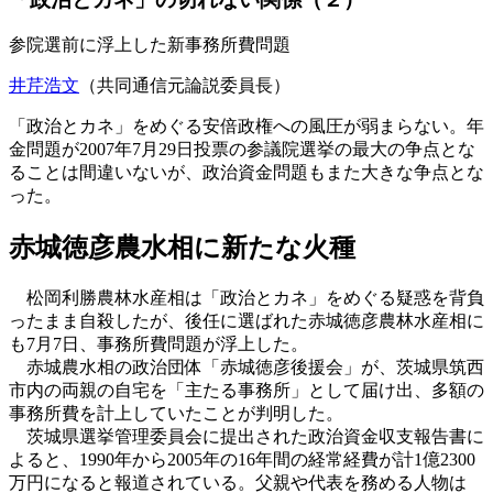
参院選前に浮上した新事務所費問題
井芹浩文
（共同通信元論説委員長）
「政治とカネ」をめぐる安倍政権への風圧が弱まらない。年
金問題が2007年7月29日投票の参議院選挙の最大の争点とな
ることは間違いないが、政治資金問題もまた大きな争点とな
った。
赤城徳彦農水相に新たな火種
松岡利勝農林水産相は「政治とカネ」をめぐる疑惑を背負
ったまま自殺したが、後任に選ばれた赤城徳彦農林水産相に
も7月7日、事務所費問題が浮上した。
赤城農水相の政治団体「赤城徳彦後援会」が、茨城県筑西
市内の両親の自宅を「主たる事務所」として届け出、多額の
事務所費を計上していたことが判明した。
茨城県選挙管理委員会に提出された政治資金収支報告書に
よると、1990年から2005年の16年間の経常経費が計1億2300
万円になると報道されている。父親や代表を務める人物は