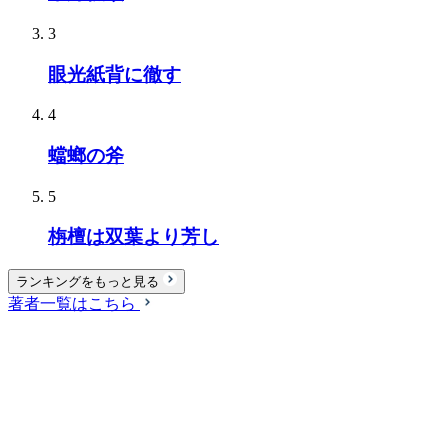
3
眼光紙背に徹す
4
蟷螂の斧
5
栴檀は双葉より芳し
ランキングをもっと見る
著者一覧はこちら