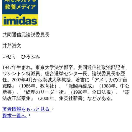
共同通信元論説委員長
井芹浩文
いせり ひろふみ
1947年生まれ。東京大学法学部卒。共同通信社政治部記者、
ワシントン特派員、総合選挙センター長、論説委員長を歴
任。2007年4月から崇城大学教授。著書に『アメリカの宇宙
戦略』（1986年、教育社）、『派閥再編成』（1988年、中公
新書）、『総理のリーダー術』（1998年、全日法規）、『憲
法改正試案集』（2008年、集英社新書）などがある。
著者情報をもっと見る
探求一覧へ