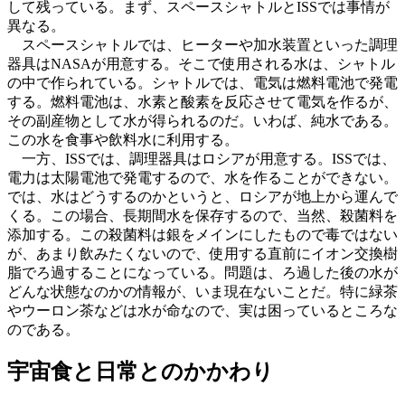
して残っている。まず、スペースシャトルとISSでは事情が
異なる。
スペースシャトルでは、ヒーターや加水装置といった調理
器具はNASAが用意する。そこで使用される水は、シャトル
の中で作られている。シャトルでは、電気は燃料電池で発電
する。燃料電池は、水素と酸素を反応させて電気を作るが、
その副産物として水が得られるのだ。いわば、純水である。
この水を食事や飲料水に利用する。
一方、ISSでは、調理器具はロシアが用意する。ISSでは、
電力は太陽電池で発電するので、水を作ることができない。
では、水はどうするのかというと、ロシアが地上から運んで
くる。この場合、長期間水を保存するので、当然、殺菌料を
添加する。この殺菌料は銀をメインにしたもので毒ではない
が、あまり飲みたくないので、使用する直前にイオン交換樹
脂でろ過することになっている。問題は、ろ過した後の水が
どんな状態なのかの情報が、いま現在ないことだ。特に緑茶
やウーロン茶などは水が命なので、実は困っているところな
のである。
宇宙食と日常とのかかわり