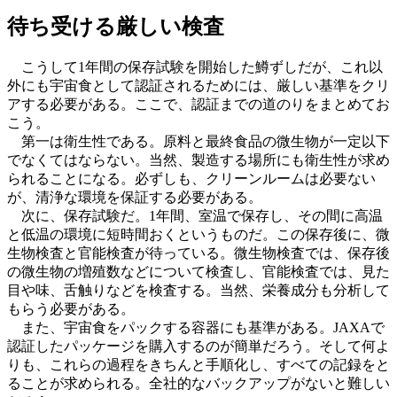
待ち受ける厳しい検査
こうして1年間の保存試験を開始した鱒ずしだが、これ以
外にも宇宙食として認証されるためには、厳しい基準をクリ
アする必要がある。ここで、認証までの道のりをまとめてお
こう。
第一は衛生性である。原料と最終食品の微生物が一定以下
でなくてはならない。当然、製造する場所にも衛生性が求め
られることになる。必ずしも、クリーンルームは必要ない
が、清浄な環境を保証する必要がある。
次に、保存試験だ。1年間、室温で保存し、その間に高温
と低温の環境に短時間おくというものだ。この保存後に、微
生物検査と官能検査が待っている。微生物検査では、保存後
の微生物の増殖数などについて検査し、官能検査では、見た
目や味、舌触りなどを検査する。当然、栄養成分も分析して
もらう必要がある。
また、宇宙食をパックする容器にも基準がある。JAXAで
認証したパッケージを購入するのが簡単だろう。そして何よ
りも、これらの過程をきちんと手順化し、すべての記録をと
ることが求められる。全社的なバックアップがないと難しい