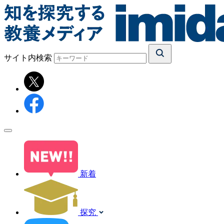
サイト内検索
新着
探究