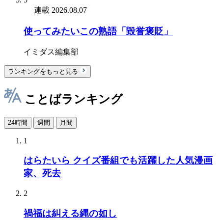
連載
2026.08.07
使ってみたいこの熟語「毀誉褒貶」
イミダス編集部
ランキングをもっと見る
ことばランキング
24時間
週間
月間
1
はらたいら クイズ番組でも活躍した人気漫画
家、死去
2
禍福は糾える縄の如し