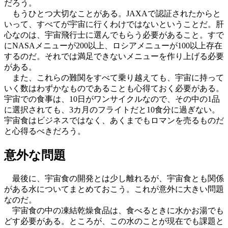
だろう。
もうひとつ大切なことがある。JAXAで認証されたからと
いって、すべてが宇宙に行くわけではないということだ。肝
心なのは、宇宙飛行士に選んでもらう必要があること。すで
にNASAメニューが200以上、ロシアメニューが100以上存在
するのだ。それでは満足できないメニューを作り上げる必要
がある。
また、これらの難関をすべて乗り越えても、宇宙に持って
いく数はわずかなものであることも心得ておく必要がある。
宇宙での食事は、10日がワンサイクルなので、その中の1品
に選択されても、3カ月のフライトだと10食分に過ぎない。
宇宙食はビジネスではなく、あくまでもロマンを売るものだ
と心得るべきだろう。
意外な問題
最後に、宇宙食の開発とは少し離れるが、宇宙食とも関係
がある水についてまとめておこう。これが意外に大きい問題
なのだ。
宇宙食の中の凍結乾燥食品は、食べるときに水かお湯でも
どす必要がある。ところが、この水のことが現在でも課題と