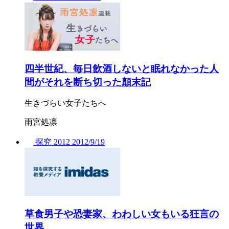
四半世紀、毎日飲酒しないと眠れなかった人
間がそれを断ち切った顛末記
生きづらい女子たちへ
雨宮処凛
探究
2012
2012/
9/19
草食男子や恐妻家、わわしい女もいる狂言の
世界