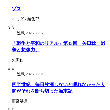
ゾス
イミダス編集部
3
連載
2026.08.07
「戦争と平和のリアル」第35回 矢田稔「戦
争と想像力」
矢田稔
4
連載
2026.08.04
四半世紀、毎日飲酒しないと眠れなかった人
間がそれを断ち切った顛末記
雨宮処凛
5