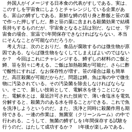
外国人がイメージする日本食の代表がすしである。実は、
このすしを宇宙食にしようとチャレンジしている企業があ
る。富山の鱒ずしである。新鮮な鱒の切り身と酢飯と笹の葉
で作った押しずしだ。酢と笹の葉に含まれる殺菌効果で結構
長持ちするものだが、宇宙食となると話は別だ。なにせ、宇
宙食の場合、室温で1年間保存できなければならない。本当
にそんなことが可能なのだろうか。
考え方は、次のとおりだ。食品が腐敗するのは微生物が原
因である。ならば微生物をなくしてしまえばよいのではない
か？ 今回はこれにチャレンジする。鱒ずしの材料のご飯と
鱒、笹を別々に考える。ご飯は加熱殺菌が可能だ。さらに酢
で酸性にすれば、なお保存性が増す。笹の場合は最も簡単
だ。高圧殺菌が可能だからだ。問題は鱒。魚は海の中で微生
物に汚染されている。その汚染菌を除去しなければならな
い。そこで、新しい技術として、電解水を使うことになっ
た。電解水とは、最近許可された技術で、薄い食塩水を電気
分解すると、殺菌力のある水を得ることができる。これで魚
を洗浄しようというのだ。また、洗浄と同時に殺菌作用も期
待できる。一連の作業は、無菌室（クリーンルーム）の中で
行われる。こうして、無菌の鱒ずしを1年間保存する試験を
行うのだ。はたして成功するか？ 1年後が楽しみである。