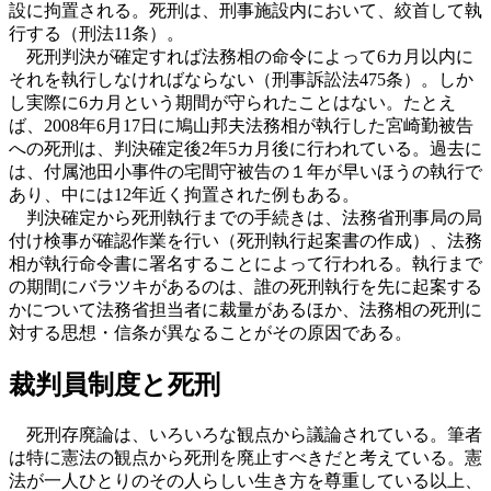
設に拘置される。死刑は、刑事施設内において、絞首して執
行する（刑法11条）。
死刑判決が確定すれば法務相の命令によって6カ月以内に
それを執行しなければならない（刑事訴訟法475条）。しか
し実際に6カ月という期間が守られたことはない。たとえ
ば、2008年6月17日に鳩山邦夫法務相が執行した宮崎勤被告
への死刑は、判決確定後2年5カ月後に行われている。過去に
は、付属池田小事件の宅間守被告の１年が早いほうの執行で
あり、中には12年近く拘置された例もある。
判決確定から死刑執行までの手続きは、法務省刑事局の局
付け検事が確認作業を行い（死刑執行起案書の作成）、法務
相が執行命令書に署名することによって行われる。執行まで
の期間にバラツキがあるのは、誰の死刑執行を先に起案する
かについて法務省担当者に裁量があるほか、法務相の死刑に
対する思想・信条が異なることがその原因である。
裁判員制度と死刑
死刑存廃論は、いろいろな観点から議論されている。筆者
は特に憲法の観点から死刑を廃止すべきだと考えている。憲
法が一人ひとりのその人らしい生き方を尊重している以上、