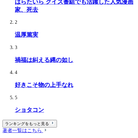
はらたいら クイズ番組でも活躍した人気漫画
家、死去
2
温厚篤実
3
禍福は糾える縄の如し
4
好きこそ物の上手なれ
5
ショタコン
ランキングをもっと見る
著者一覧はこちら