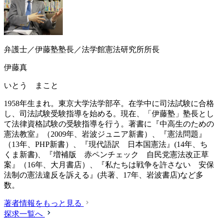
弁護士／伊藤塾塾長／法学館憲法研究所所長
伊藤真
いとう まこと
1958年生まれ。東京大学法学部卒。在学中に司法試験に合格
し、司法試験受験指導を始める。現在、「伊藤塾」塾長とし
て法律資格試験の受験指導を行う。著書に『中高生のための
憲法教室』（2009年、岩波ジュニア新書）、『憲法問題』
（13年、PHP新書）、『現代語訳 日本国憲法』(14年、ち
くま新書)、『増補版 赤ペンチェック 自民党憲法改正草
案』（16年、大月書店）、『私たちは戦争を許さない 安保
法制の憲法違反を訴える』(共著、17年、岩波書店)など多
数。
著者情報をもっと見る
探求一覧へ