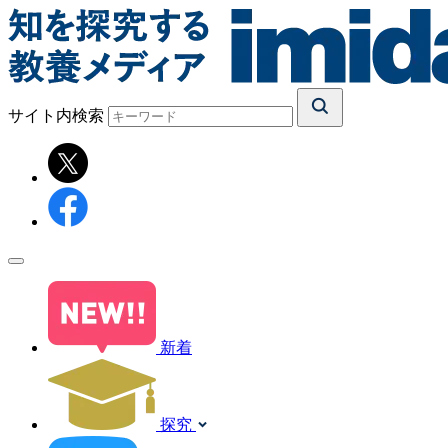
サイト内検索
新着
探究