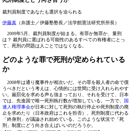
裁判員制度であなたも選択を迫られる
伊藤真
（弁護士／伊藤塾塾長／法学館憲法研究所所長）
2009年5月、裁判員制度が始まる。有罪か無罪か、量刑
は？ 裁判員に選ばれる可能性のあるすべての有権者にとっ
て、死刑の問題は人ごとではなくなる。
どのような罪で死刑が定められている
か
2008年は通り魔事件が相次いだ。その罪を殺人者の命で償
うべきだという考えは、心情的には世間に受け入れられやす
い。厳罰化を求める声も強まっており、それを受けて、日本
では、先進国で唯一死刑執行数が増加している。一方で、
国
連人権理事会
が日本に対して死刑の執行停止や死刑制度の廃
止を求めたり（日本政府はこれを拒否）、死刑制度に代わる
「終身刑」が議論され始めている。このような状況で「死
刑」制度にどう向き合えばいいのだろうか。