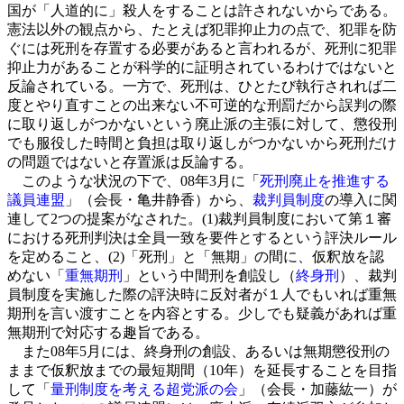
国が「人道的に」殺人をすることは許されないからである。
憲法以外の観点から、たとえば犯罪抑止力の点で、犯罪を防
ぐには死刑を存置する必要があると言われるが、死刑に犯罪
抑止力があることが科学的に証明されているわけではないと
反論されている。一方で、死刑は、ひとたび執行されれば二
度とやり直すことの出来ない不可逆的な刑罰だから誤判の際
に取り返しがつかないという廃止派の主張に対して、懲役刑
でも服役した時間と負担は取り返しがつかないから死刑だけ
の問題ではないと存置派は反論する。
このような状況の下で、08年3月に「
死刑廃止を推進する
議員連盟
」（会長・亀井静香）から、
裁判員制度
の導入に関
連して2つの提案がなされた。(1)裁判員制度において第１審
における死刑判決は全員一致を要件とするという評決ルール
を定めること、(2)「死刑」と「無期」の間に、仮釈放を認
めない「
重無期刑
」という中間刑を創設し（
終身刑
）、裁判
員制度を実施した際の評決時に反対者が１人でもいれば重無
期刑を言い渡すことを内容とする。少しでも疑義があれば重
無期刑で対応する趣旨である。
また08年5月には、終身刑の創設、あるいは無期懲役刑の
ままで仮釈放までの最短期間（10年）を延長することを目指
して「
量刑制度を考える超党派の会
」（会長・加藤紘一）が