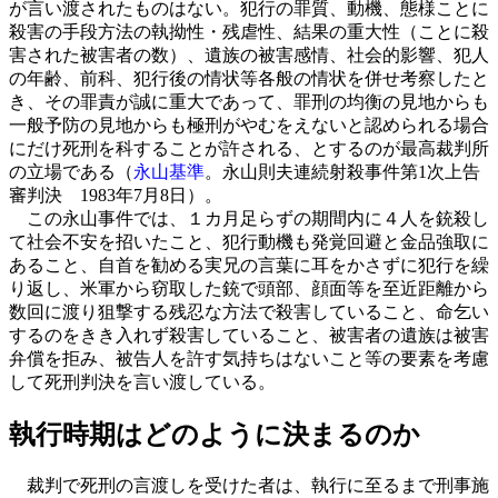
が言い渡されたものはない。犯行の罪質、動機、態様ことに
殺害の手段方法の執拗性・残虐性、結果の重大性（ことに殺
害された被害者の数）、遺族の被害感情、社会的影響、犯人
の年齢、前科、犯行後の情状等各般の情状を併せ考察したと
き、その罪責が誠に重大であって、罪刑の均衡の見地からも
一般予防の見地からも極刑がやむをえないと認められる場合
にだけ死刑を科することが許される、とするのが最高裁判所
の立場である（
永山基準
。永山則夫連続射殺事件第1次上告
審判決 1983年7月8日）。
この永山事件では、１カ月足らずの期間内に４人を銃殺し
て社会不安を招いたこと、犯行動機も発覚回避と金品強取に
あること、自首を勧める実兄の言葉に耳をかさずに犯行を繰
り返し、米軍から窃取した銃で頭部、顔面等を至近距離から
数回に渡り狙撃する残忍な方法で殺害していること、命乞い
するのをきき入れず殺害していること、被害者の遺族は被害
弁償を拒み、被告人を許す気持ちはないこと等の要素を考慮
して死刑判決を言い渡している。
執行時期はどのように決まるのか
裁判で死刑の言渡しを受けた者は、執行に至るまで刑事施