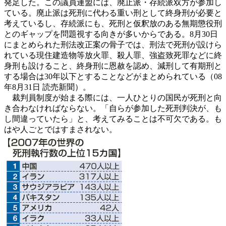
発足した。この議員連盟には、廃止派・存続派双方が参加し
ている。廃止派は死刑に代わる重い刑として終身刑が必要と
考えているし、存続派にも、死刑と仮釈放のある無期懲役刑
とのギャップを問題視する向きが多いからである。8月30日
にまとめられた刑法改正案の骨子では、刑法で死刑が設けら
れている現住建造物等放火罪、殺人罪、強盗致死罪などに終
身刑も設けること、終身刑に恩赦を認め、減刑して有期刑と
する場合は30年以下とすることなどがまとめられている（08
年8月31日 読売新聞）。
裁判員制度が始まる際には、一人ひとりの国民が死刑と向
き合わなければならない。「自らが参加した死刑判決が、も
し間違っていたら」と、考えてみることは不可欠である。も
はや人ごとではすまされない。