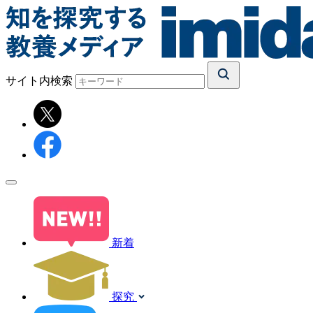
サイト内検索
新着
探究