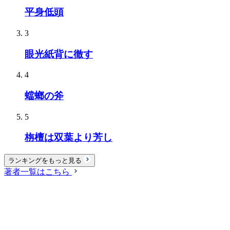
平身低頭
3
眼光紙背に徹す
4
蟷螂の斧
5
栴檀は双葉より芳し
ランキングをもっと見る
著者一覧はこちら