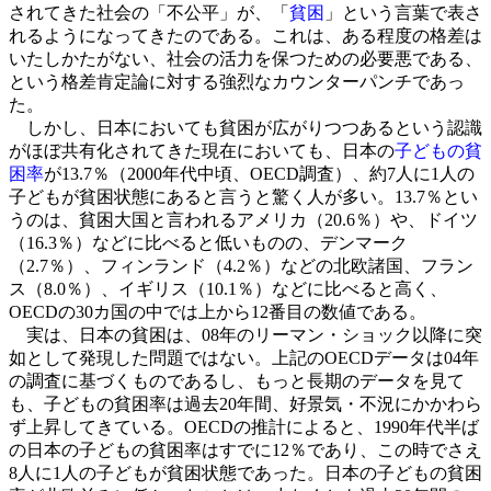
されてきた社会の「不公平」が、「
貧困
」という言葉で表さ
れるようになってきたのである。これは、ある程度の格差は
いたしかたがない、社会の活力を保つための必要悪である、
という格差肯定論に対する強烈なカウンターパンチであっ
た。
しかし、日本においても貧困が広がりつつあるという認識
がほぼ共有化されてきた現在においても、日本の
子どもの貧
困率
が13.7％（2000年代中頃、OECD調査）、約7人に1人の
子どもが貧困状態にあると言うと驚く人が多い。13.7％とい
うのは、貧困大国と言われるアメリカ（20.6％）や、ドイツ
（16.3％）などに比べると低いものの、デンマーク
（2.7％）、フィンランド（4.2％）などの北欧諸国、フラン
ス（8.0％）、イギリス（10.1％）などに比べると高く、
OECDの30カ国の中では上から12番目の数値である。
実は、日本の貧困は、08年のリーマン・ショック以降に突
如として発現した問題ではない。上記のOECDデータは04年
の調査に基づくものであるし、もっと長期のデータを見て
も、子どもの貧困率は過去20年間、好景気・不況にかかわら
ず上昇してきている。OECDの推計によると、1990年代半ば
の日本の子どもの貧困率はすでに12％であり、この時でさえ
8人に1人の子どもが貧困状態であった。日本の子どもの貧困