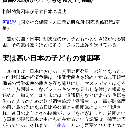
相対的貧困率が示す日本の現状
阿部彩
（国立社会保障・人口問題研究所 国際関係部第2室
長）
豊かな国・日本は幻想なのか。子どもへと引き継がれる貧
困。その数は驚くほどに多く、さらに上昇を続けている。
実は高い日本の子どもの貧困率
2008年は、日本における「貧困の再発見」の年であった。
08年秋以降の経済危機は、派遣労働者を始めとする非正規労
働者の労働条件の悪さを浮き彫りにし、マスメディアはそろ
って「貧困襲来」などショッキングな見出しを付けた報道を
始めた。加えて、08年末には、派遣切りなどによって住居を
失った人々のための短期宿泊施設「派遣村」が、霞が関省庁
の目と鼻の先にある日比谷公園に支援団体によって開設さ
れ、連日のようにその映像がテレビをにぎわせた。貧困とい
う事象が現代日本の中にも存在するという認識は、確実に広
がっている。それまで、「
格差
」という言葉でひとまとめに