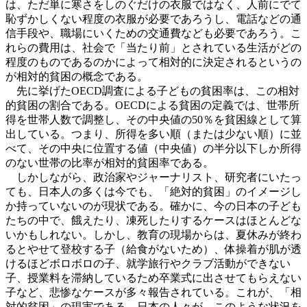
は、ただ単に寒さをしのぐだけの衣服ではなく、人前にでて
恥ずかしくない程度の衣服が必要であろうし、電話などの通
信手段や、職場にいくための交通費なども必要であろう。こ
れらの費用は、社会で「当たり前」とされている生活がどの
程度のものであるのかによって相対的に決定されるというの
が相対的貧困の概念である。
先に挙げたOECD調査による子どもの貧困率は、この相対
的貧困の割合である。OECDによる貧困の定義では、世帯所
得を世帯人数で調整し、その中央値の50％を貧困線として算
出している。つまり、所得を多い順（または少ない順）に並
べて、その中央に位置する値（中央値）の半分以下しか所得
のない世帯の比率が相対的貧困率である。
しかしながら、政治家やジャーナリスト、研究者にいたっ
ても、日本人の多くは今でも、「絶対的貧困」のイメージし
か持っていないのが現状である。確かに、今の日本の子ども
たちの中で、餓えたり、凍死したりするケースはほとんどな
いかもしれない。しかし、教育の現場からは、夏休みが終わ
るとやせて登校する子（給食がないため）、体操着が肌が透
けるほどボロボロの子、就学旅行やクラブ活動ができない
子、授業料を滞納しているため卒業式に出させてもらえない
子など、悲惨なケースが多々報告されている。これが、「相
対的貧困」の現実である。日本の人々が、このような状況を