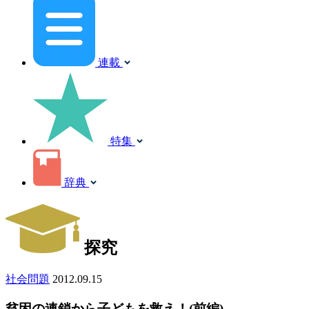
連載
特集
辞典
探究
社会問題
2012.09.15
貧困の連鎖から子どもを救え！(前編)