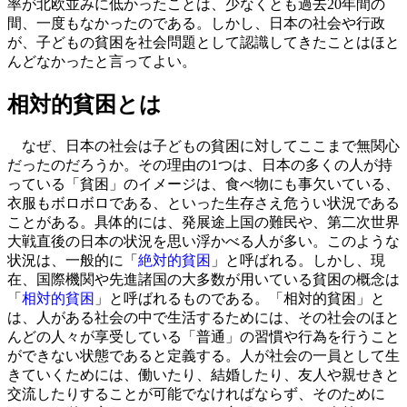
率が北欧並みに低かったことは、少なくとも過去20年間の
間、一度もなかったのである。しかし、日本の社会や行政
が、子どもの貧困を社会問題として認識してきたことはほと
んどなかったと言ってよい。
相対的貧困とは
なぜ、日本の社会は子どもの貧困に対してここまで無関心
だったのだろうか。その理由の1つは、日本の多くの人が持
っている「貧困」のイメージは、食べ物にも事欠いている、
衣服もボロボロである、といった生存さえ危うい状況である
ことがある。具体的には、発展途上国の難民や、第二次世界
大戦直後の日本の状況を思い浮かべる人が多い。このような
状況は、一般的に「
絶対的貧困
」と呼ばれる。しかし、現
在、国際機関や先進諸国の大多数が用いている貧困の概念は
「
相対的貧困
」と呼ばれるものである。「相対的貧困」と
は、人がある社会の中で生活するためには、その社会のほと
んどの人々が享受している「普通」の習慣や行為を行うこと
ができない状態であると定義する。人が社会の一員として生
きていくためには、働いたり、結婚したり、友人や親せきと
交流したりすることが可能でなければならず、そのために