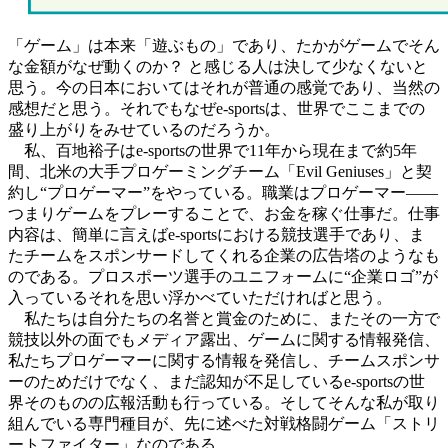
「ゲーム」は本来「遊ぶもの」であり、たかがゲームでそん
な金額がなぜ動くのか？ と感じる人は決して少なくないと
思う。今の日本においてはそれが普通の感覚であり、当然の
感想だと思う。それでもなぜe-sportsは、世界でここまでの
盛り上がりをみせているのだろうか。
私、百地裕子はe-sportsの世界で11年から現在まで約5年
間、北米の大手プロゲーミングチーム「Evil Geniuses」と契
約し“プロゲーマー”をやっている。職業はプロゲーマー――
つまりゲームをプレーすることで、お金を稼ぐ仕事だ。仕事
内容は、簡単に言えばe-sportsにおける競技選手であり、ま
たチームをスポンサードしてくれる企業の広告塔のようなも
のである。プロスポーツ選手のユニフォームに“企業ロゴ”が
入っているそれを思い浮かべていただければと思う。
私たちは自分たちの名誉と賞金のために、またその一方で
競技以外の面でもメディア露出、ゲームに関する情報発信、
私たちプロゲーマーに関する情報を発信し、チームスポンサ
ーのためだけでなく、まだ認知が不足しているe-sportsの世
界そのものの広報活動も行っている。そしてそんな私が取り
組んでいる専門種目が、先に述べた対戦格闘ゲーム「ストリ
ートファイター」なのである。