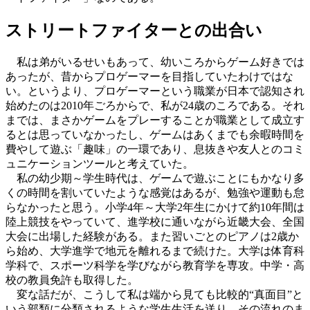
ストリートファイターとの出合い
私は弟がいるせいもあって、幼いころからゲーム好きでは
あったが、昔からプロゲーマーを目指していたわけではな
い。というより、プロゲーマーという職業が日本で認知され
始めたのは2010年ごろからで、私が24歳のころである。それ
までは、まさかゲームをプレーすることが職業として成立す
るとは思っていなかったし、ゲームはあくまでも余暇時間を
費やして遊ぶ「趣味」の一環であり、息抜きや友人とのコミ
ュニケーションツールと考えていた。
私の幼少期～学生時代は、ゲームで遊ぶことにもかなり多
くの時間を割いていたような感覚はあるが、勉強や運動も怠
らなかったと思う。小学4年～大学2年生にかけて約10年間は
陸上競技をやっていて、進学校に通いながら近畿大会、全国
大会に出場した経験がある。また習いごとのピアノは2歳か
ら始め、大学進学で地元を離れるまで続けた。大学は体育科
学科で、スポーツ科学を学びながら教育学を専攻。中学・高
校の教員免許も取得した。
変な話だが、こうして私は端から見ても比較的“真面目”と
いう部類に分類されるような学生生活を送り、その流れのま