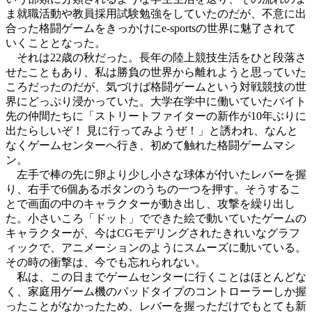
ま就職活動や教員採用試験勉強をしていたのだが、不意に出
合った格闘ゲームをきっかけにe-sportsの世界に魅了されて
いくこととなった。
それは22歳の秋だった。長年の陸上競技生活をひと段落さ
せたこともあり、私は勝負の世界から離れようと思っていた
ころだったのだが、気づけば格闘ゲームという対戦競技の世
界にどっぷり浸かっていた。大学在学中に働いていたバイト
先の仲間たちに「ストリートファイターの新作が10年ぶりに
出たらしいぞ！ 見に行ってみようぜ！」と誘われ、なんと
なくゲームセンターへ行き、初めて触れた格闘ゲームマシ
ン。
左手で棒の先に卵より少し小さな球体が付いたレバーを握
り、右手で6個あるボタンのうちの一つを押す。そうするこ
とで画面の中のキャラクターが動き出し、攻撃を繰り出し
た。小さいころ「ドット」でできた絵で動いていたゲームの
キャラクターが、今はCGモデリングされたきれいなグラフ
ィックで、アニメーションのようにスムーズに動いている。
その時の衝撃は、今でも忘れられない。
私は、この日までゲームセンターに行くことはほとんどな
く、家庭用ゲーム機のパッドタイプのコントローラーしか握
ったことがなかったため、レバーを握っただけでもとても新