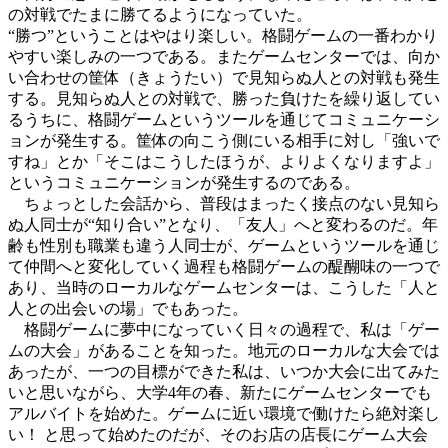
の対戦でたまに勝てるようになっていた。
“勝つ”ということはやはり楽しい。格闘ゲームの一番わかり
やすい楽しみの一つである。またゲームセンターでは、向か
い合わせの筐体（きょうたい）で見知らぬ人との対戦も発生
する。見知らぬ人との対戦で、勝った負けたを繰り返してい
るうちに、格闘ゲームというツールを通じてコミュニケーシ
ョンが発生する。筐体の向こう側にいる相手に対し「強いで
すね」とか「そこはこうしたほうが、よりよくなりますよ」
というコミュニケーションが発生するのである。
ちょっとした会話から、普段はまったく接点のない見知ら
ぬ人同士が“知り合い”となり、「友人」へと変わるのだ。年
齢も性別も職業も違う人同士が、ゲームというツールを通じ
て仲間へと変化していく過程も格闘ゲームの醍醐味の一つで
あり、当時のローカルなゲームセンターは、こうした「人と
人との出会いの場」でもあった。
格闘ゲームに夢中になっていく日々の過程で、私は「ゲー
ムの大会」があることを知った。地元のローカルな大会では
あったが、一つの目標ができた私は、いつか大会に出てみた
いと思いながら、大学4年の春、新たにゲームセンターでも
アルバイトを始めた。ゲームに近い環境で働けたら絶対楽し
い！ と思って始めたのだが、そのお店の店長にゲーム大会