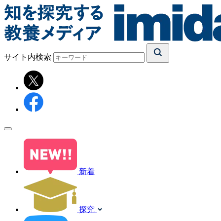
サイト内検索
新着
探究