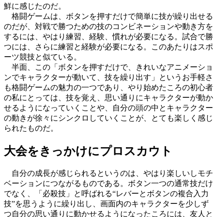
鮮に感じたのだ。
格闘ゲームは、ボタンを押すだけで簡単に技が繰り出せる
のだが、対戦で勝つための技のコンビネーションや動き方を
するには、やはり練習、経験、慣れが必要になる。試合で勝
つには、さらに練習と経験が必要になる。このあたりはスポ
ーツ競技と似ている。
半面、この「ボタンを押すだけで、きれいなアニメーショ
ンでキャラクターが動いて、技を繰り出す」というお手軽さ
も格闘ゲームの魅力の一つであり、やり始めたころの初心者
の私にとっては、技を覚え、思い通りにキャラクターが動か
せるようになっていくことや、自分の頭の中とキャラクター
の動きが徐々にシンクロしていくことが、とても楽しく感じ
られたものだ。
大会をきっかけにプロスカウト
自分の成長が感じられるというのは、やはり楽しいしモチ
ベーションにつながるものである。ボタン一つの通常技だけ
でなく、「必殺技」と呼ばれる“レバーとボタンの複合入力
技”を思うように繰り出し、画面内のキャラクターを少しず
つ自分の思い通りに動かせるようになったころには、友人と