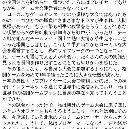
の企画運営を勧められ、気づいたころにはプレイヤーであり
ながら、ゲーム大会運営者にもなっていた。
ローカルなゲームセンターでの小規模な大会ではあったも
のの、一つひとつの勝負にさまざまなドラマが生まれ、人間
模様があった。もう一撃も相手の攻撃をもらうことができな
い状態からの大逆転劇で参加者から歓声が上がったり、チー
ム戦で組んだチームメイト同士で熱い友情が芽生える……と
いった場面もしばしば。こうして手弁当ながらローカルな大
会を運営することも、私のライフワークの一つとなってい
た。ゲームを通じて人と人が出会い、たくさんの人の笑顔が
見られる瞬間を作りだすことにとてもやりがいを感じた。
その後まもなく、私自身も大会に参加するようになり、格
闘ゲームを始めて1年半経ったころに大きな転機が訪れた。
日本の男性トッププレイヤーに大会で勝利したのだ。その様
子はインターネットを通じて世界中に発信されており、私は
世界中の格闘ゲームファンに自身の存在を知ってもらうこと
ができた。
その試合がきっかけで、私は海外のゲーム大会に来てほし
いというオファーをもらえるようになり、それとは別にその
後、今所属している北米のプロチームのオーナーからスカウ
トされた。こうして、私はプロゲーマーになった。運と縁が