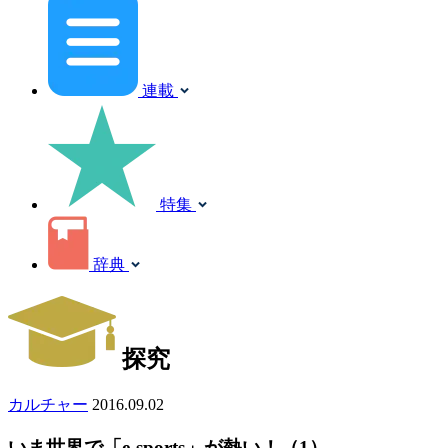
連載
特集
辞典
探究
カルチャー
2016.09.02
いま世界で「e-sports」が熱い！（1）