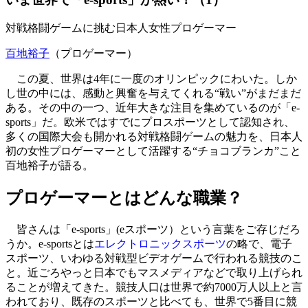
対戦格闘ゲームに挑む日本人女性プロゲーマー
百地裕子
（プロゲーマー）
この夏、世界は4年に一度のオリンピックにわいた。しか
し世の中には、感動と興奮を与えてくれる“戦い”がまだまだ
ある。その中の一つ、近年大きな注目を集めているのが「e-
sports」だ。欧米ではすでにプロスポーツとして認知され、
多くの国際大会も開かれる対戦格闘ゲームの魅力を、日本人
初の女性プロゲーマーとして活躍する“チョコブランカ”こと
百地裕子が語る。
プロゲーマーとはどんな職業？
皆さんは「e-sports」(eスポーツ）という言葉をご存じだろ
うか。e-sportsとは
エレクトロニックスポーツ
の略で、電子
スポーツ、いわゆる対戦型ビデオゲームで行われる競技のこ
と。近ごろやっと日本でもマスメディアなどで取り上げられ
ることが増えてきた。競技人口は世界で約7000万人以上と言
われており、既存のスポーツと比べても、世界で5番目に競