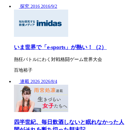
探究
2016
2016/
9/2
いま世界で「e-sports」が熱い！（2）
熱狂バトルにわく対戦格闘ゲーム世界大会
百地裕子
連載
2026
2026/
8/4
四半世紀、毎日飲酒しないと眠れなかった人
間がそれを断ち切った顛末記