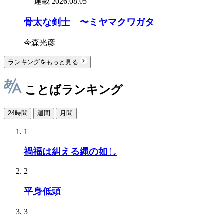
連載
2026.08.05
骨太な剣士 〜ミヤマクワガタ
今森光彦
ランキングをもっと見る
ことばランキング
24時間
週間
月間
1
禍福は糾える縄の如し
2
平身低頭
3