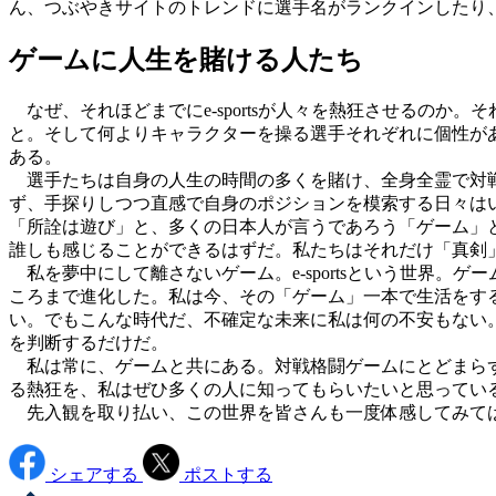
ん、つぶやきサイトのトレンドに選手名がランクインしたり、大
ゲームに人生を賭ける人たち
なぜ、それほどまでにe-sportsが人々を熱狂させるの
と。そして何よりキャラクターを操る選手それぞれに個性が
ある。
選手たちは自身の人生の時間の多くを賭け、全身全霊で対戦
ず、手探りしつつ直感で自身のポジションを模索する日々は
「所詮は遊び」と、多くの日本人が言うであろう「ゲーム」
誰しも感じることができるはずだ。私たちはそれだけ「真剣
私を夢中にして離さないゲーム。e-sportsという世界
ころまで進化した。私は今、その「ゲーム」一本で生活をす
い。でもこんな時代だ、不確定な未来に私は何の不安もない
を判断するだけだ。
私は常に、ゲームと共にある。対戦格闘ゲームにとどまらず
る熱狂を、私はぜひ多くの人に知ってもらいたいと思ってい
先入観を取り払い、この世界を皆さんも一度体感してみて
シェアする
ポストする