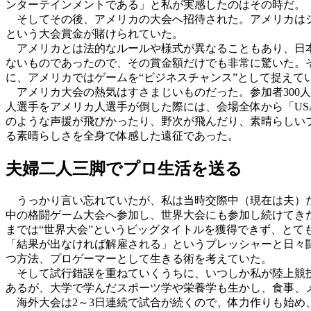
ンターテインメントである」と私が実感したのはその時だ。
そしてその後、アメリカの大会へ招待された。アメリカはシ
という大会賞金が賭けられていた。
アメリカとは法的なルールや様式が異なることもあり、日本
ないものであったので、その賞金額だけでも非常に驚いた。
に、アメリカではゲームを“ビジネスチャンス”として捉えて
アメリカ大会の熱気はすさまじいものだった。参加者300
人選手をアメリカ人選手が倒した際には、会場全体から「US
のような声援が飛びかったり、野次が飛んだり、素晴らしい
る素晴らしさを全身で体感した遠征であった。
夫婦二人三脚でプロ生活を送る
うっかり言い忘れていたが、私は当時交際中（現在は夫）だ
中の格闘ゲーム大会へ参加し、世界大会にも参加し続けてき
までは“世界大会”というビッグタイトルを獲得できず、とて
「結果が出なければ解雇される」というプレッシャーと日々
つ方法、プロゲーマーとして生きる術を考えていた。
そして試行錯誤を重ねていくうちに、いつしか私が陸上競技
あるが、大学で学んだスポーツ学や栄養学も生かし、食事、
海外大会は2～3日連続で試合が続くので、体力作りも始め