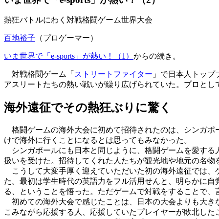
熱狂バトルにわく対戦格闘ゲーム世界大会
百地裕子
（プロゲーマー）
いま世界で「e-sports」が熱い！（1）
からの続き。
対戦格闘ゲーム「
ストリートファイター
」で日本人トップ
アスリートたちの熱い戦いが繰り広げられていた。プロとし
海外遠征でその熱狂ぶりに驚く
格闘ゲームの海外大会に初めて招待されたのは、シンガポー
けで海外に行くことになるとは思ってもみなかった。
シンガポールにも日本と同じように、格闘ゲームを愛する人
扱いを受けた。招待してくれた人たちが観光地や地元の名物
こうして大変手厚く迎えていただいた初の海外遠征では、ゲ
た。最初は学生時代の英語力をフル活用せんと、明らかに自
る、ということを悟った。ただゲームで対戦をすることで、
初めての海外大会で感じたことは、日本の大会よりも大きな
こみながら応援する人、応援していたプレイヤーが敗北した