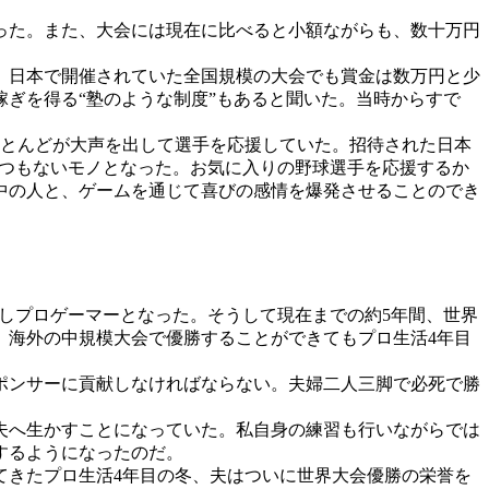
った。また、大会には現在に比べると小額ながらも、数十万円
、日本で開催されていた全国規模の大会でも賞金は数万円と少
ぎを得る“塾のような制度”もあると聞いた。当時からすで
ほとんどが大声を出して選手を応援していた。招待された日本
てつもないモノとなった。お気に入りの野球選手を応援するか
中の人と、ゲームを通じて喜びの感情を爆発させることのでき
しプロゲーマーとなった。そうして現在までの約5年間、世界
、海外の中規模大会で優勝することができてもプロ生活4年目
ポンサーに貢献しなければならない。夫婦二人三脚で必死で勝
夫へ生かすことになっていた。私自身の練習も行いながらでは
するようになったのだ。
てきたプロ生活4年目の冬、夫はついに世界大会優勝の栄誉を