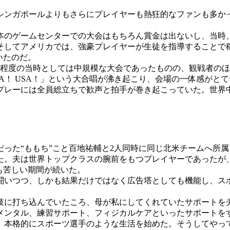
ンガポールよりもさらにプレイヤーも熱狂的なファンも多か
のゲームセンターでの大会はもちろん賞金は出ないし、当時
そしてアメリカでは、強豪プレイヤーが生徒を指導することで稼
いたのだ。
人程度の当時としては中規模な大会であったものの、観戦者の
A！ USA！」という大合唱が沸き起こり、会場の一体感がと
プレーには全員総立ちで歓声と拍手が巻き起こっていた。世界
った“ももち”こと百地祐輔と2人同時に同じ北米チームへ所属
た。夫は世界トップクラスの腕前をもつプレイヤーであったが
も苦しい期間が続いた。
闘いつつ、しかも結果だけではなく広告塔としても機能し、ス
に打ち込んでいたころ、母が私にしてくれていたサポートを
メンタル、練習サポート、フィジカルケアといったサポートを
、本格的にスポーツ選手のような生活を始めた。そうしてやっ