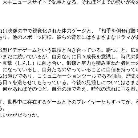
手ニュースサイトで記事となる。それほどまでの勢いが今のe-s
か。それは映像の中で視覚化された体力ゲージと、「相手を倒せば
あり、他のスポーツ同様、彼らの背景にはさまざまなドラマが
型ビデオゲームという競技と向き合っている。勝つこと、広
いまだに続いているが、自分なりに日々成長を意識し、時代の
と真摯（しんし）に向き合い、鍛錬と努力を積み重ねた者同士
」になっているし、自分たちのやっていることに自信を持って
。ゲームは遊びであり、コミュニケーションツールである側面、歴
る日々を送らせてもらっている。今後の見通しについてはさま
。何かあればそのつど、自分の頭で考え、時代の流れに耳を澄
、世界中に存在するゲームとそのプレイヤーたちすべてが、
る。
はいかがだろうか。