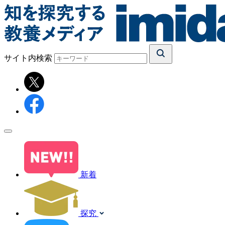
サイト内検索
新着
探究