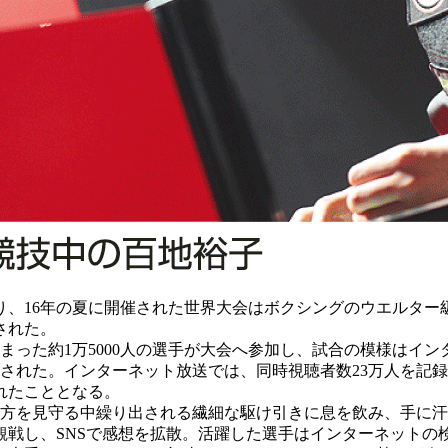
、16年の夏に開催された世界大会はボクシングのウエルター級
された。
集まった約1万5000人の選手が大会へ参加し、試合の模様はイ
れた。インターネット放送では、同時視聴者数23万人を記録。E
れたこととなる。
方を見守る中繰り出される繊細な駆け引きに息を飲み、手に汗
観戦し、SNSで感想を拡散。活躍した選手はインターネットの