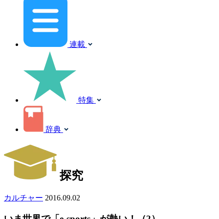
連載
特集
辞典
探究
カルチャー
2016.09.02
いま世界で「e-sports」が熱い！（2）